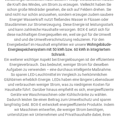
die Kraft des Windes, um Strom zu erzeugen. Vielleicht haben Sie
schon große Windräder gesehen, die sich auf Feldern drehen. Sie
sind nicht nur schön anzusehen, sondern erzeugen zudem saubere
Energie! Wasserkraft nutzt fließendes Wasser in Flüssen oder
Staudämmen zur Stromerzeugung. Diese Energie ist leistungsstark
und kann zahlreiche Haushalte versorgen. BOX-E setzt sich für
diese nachhaltigen Energiequellen ein, weil sie gut für die Umwelt
sind und die Umweltverschmutzung reduzieren. Für den
Energiebedarf im Haushalt empfehlen wir unsere
Wohngebäude-
Energiespeichersystem mit 50 kWh bzw. 60 kWh in integriertem
Schrank
.
Ein weiterer wichtiger Aspekt bei Energielösungen ist der effizientere
Energieverbrauch. Das bedeutet, weniger Strom für dieselben
Aufgaben zu verwenden – eine durchaus intelligente Maßnahme.
So sparen LED-Leuchtmittel im Vergleich zu herkömmlichen
Glühbirnen erheblich Energie. LEDs haben eine längere Lebensdauer
und verbrauchen weniger Strom, was zu niedrigeren Kosten für
Haushalte führt. Darüber hinaus empfiehlt es sich, energieeffiziente
Geräte wie Waschmaschinen oder Kühlschränke zu wählen.
Dadurch leisten Sie einen Beitrag zum Umweltschutz und sparen
langfristig Geld. BOX-E entwickelt energieeffiziente Produkte. Indem
wir Maschinen entwerfen, die weniger Strom benötigen,
unterstützen wir Unternehmen und Privathaushalte dabei, ihren