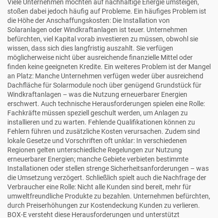
Viele Unternehmen möchten auf nachhaltige Energie umsteigen,
stoßen dabei jedoch häufig auf Probleme. Ein häufiges Problem ist
die Höhe der Anschaffungskosten: Die Installation von
Solaranlagen oder Windkraftanlagen ist teuer. Unternehmen
befürchten, viel Kapital vorab investieren zu müssen, obwohl sie
wissen, dass sich dies langfristig auszahlt. Sie verfügen
möglicherweise nicht über ausreichende finanzielle Mittel oder
finden keine geeigneten Kredite. Ein weiteres Problem ist der Mangel
an Platz: Manche Unternehmen verfügen weder über ausreichend
Dachfläche für Solarmodule noch über genügend Grundstück für
Windkraftanlagen – was die Nutzung erneuerbarer Energien
erschwert. Auch technische Herausforderungen spielen eine Rolle:
Fachkräfte müssen speziell geschult werden, um Anlagen zu
installieren und zu warten. Fehlende Qualifikationen können zu
Fehlern führen und zusätzliche Kosten verursachen. Zudem sind
lokale Gesetze und Vorschriften oft unklar: In verschiedenen
Regionen gelten unterschiedliche Regelungen zur Nutzung
erneuerbarer Energien; manche Gebiete verbieten bestimmte
Installationen oder stellen strenge Sicherheitsanforderungen – was
die Umsetzung verzögert. Schließlich spielt auch die Nachfrage der
Verbraucher eine Rolle: Nicht alle Kunden sind bereit, mehr für
umweltfreundliche Produkte zu bezahlen. Unternehmen befürchten,
durch Preiserhöhungen zur Kostendeckung Kunden zu verlieren.
BOX-E versteht diese Herausforderungen und unterstützt