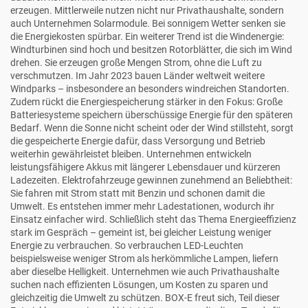
erzeugen. Mittlerweile nutzen nicht nur Privathaushalte, sondern
auch Unternehmen Solarmodule. Bei sonnigem Wetter senken sie
die Energiekosten spürbar. Ein weiterer Trend ist die Windenergie:
Windturbinen sind hoch und besitzen Rotorblätter, die sich im Wind
drehen. Sie erzeugen große Mengen Strom, ohne die Luft zu
verschmutzen. Im Jahr 2023 bauen Länder weltweit weitere
Windparks – insbesondere an besonders windreichen Standorten.
Zudem rückt die Energiespeicherung stärker in den Fokus: Große
Batteriesysteme speichern überschüssige Energie für den späteren
Bedarf. Wenn die Sonne nicht scheint oder der Wind stillsteht, sorgt
die gespeicherte Energie dafür, dass Versorgung und Betrieb
weiterhin gewährleistet bleiben. Unternehmen entwickeln
leistungsfähigere Akkus mit längerer Lebensdauer und kürzeren
Ladezeiten. Elektrofahrzeuge gewinnen zunehmend an Beliebtheit:
Sie fahren mit Strom statt mit Benzin und schonen damit die
Umwelt. Es entstehen immer mehr Ladestationen, wodurch ihr
Einsatz einfacher wird. Schließlich steht das Thema Energieeffizienz
stark im Gespräch – gemeint ist, bei gleicher Leistung weniger
Energie zu verbrauchen. So verbrauchen LED-Leuchten
beispielsweise weniger Strom als herkömmliche Lampen, liefern
aber dieselbe Helligkeit. Unternehmen wie auch Privathaushalte
suchen nach effizienten Lösungen, um Kosten zu sparen und
gleichzeitig die Umwelt zu schützen. BOX-E freut sich, Teil dieser