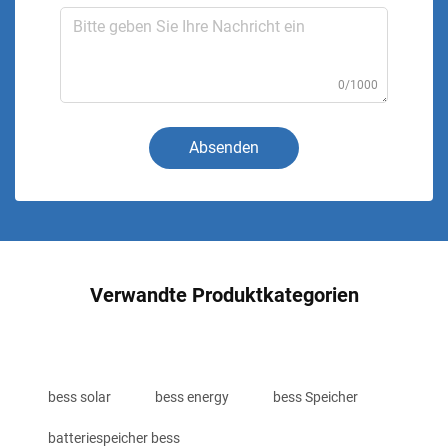
0/1000
Absenden
Verwandte Produktkategorien
bess solar
bess energy
bess Speicher
batteriespeicher bess