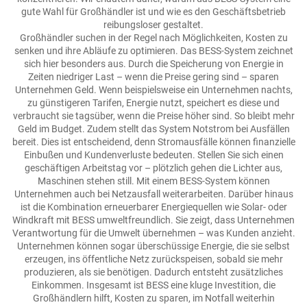
gute Wahl für Großhändler ist und wie es den Geschäftsbetrieb
reibungsloser gestaltet.
Großhändler suchen in der Regel nach Möglichkeiten, Kosten zu
senken und ihre Abläufe zu optimieren. Das BESS-System zeichnet
sich hier besonders aus. Durch die Speicherung von Energie in
Zeiten niedriger Last – wenn die Preise gering sind – sparen
Unternehmen Geld. Wenn beispielsweise ein Unternehmen nachts,
zu günstigeren Tarifen, Energie nutzt, speichert es diese und
verbraucht sie tagsüber, wenn die Preise höher sind. So bleibt mehr
Geld im Budget. Zudem stellt das System Notstrom bei Ausfällen
bereit. Dies ist entscheidend, denn Stromausfälle können finanzielle
Einbußen und Kundenverluste bedeuten. Stellen Sie sich einen
geschäftigen Arbeitstag vor – plötzlich gehen die Lichter aus,
Maschinen stehen still. Mit einem BESS-System können
Unternehmen auch bei Netzausfall weiterarbeiten. Darüber hinaus
ist die Kombination erneuerbarer Energiequellen wie Solar- oder
Windkraft mit BESS umweltfreundlich. Sie zeigt, dass Unternehmen
Verantwortung für die Umwelt übernehmen – was Kunden anzieht.
Unternehmen können sogar überschüssige Energie, die sie selbst
erzeugen, ins öffentliche Netz zurückspeisen, sobald sie mehr
produzieren, als sie benötigen. Dadurch entsteht zusätzliches
Einkommen. Insgesamt ist BESS eine kluge Investition, die
Großhändlern hilft, Kosten zu sparen, im Notfall weiterhin