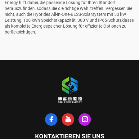
Energy hilft dabei, die passende Lösung für Ihren Standort
herauszufinden, sodass Sie die richtige Wahl treffen. Vergessen Sie
nicht, auch die
Hybrides All-in-One-BESS-Solarsystem mit 50 kW
Leistung, 100 kWh Speicherkapazität, 380 V und IP65-Schutzklasse
als komplette Energiespeicher-Lösung
für effiziente Optionen zu
berücksichtigen.
KONTAKTIEREN SIE UNS