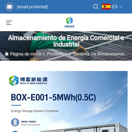
ES
[email protected]
Almacenamiento de Energía Comercial e
Industrial
Página de inicio
>
Productos
>
Sistema De Almacenamiento De Energía