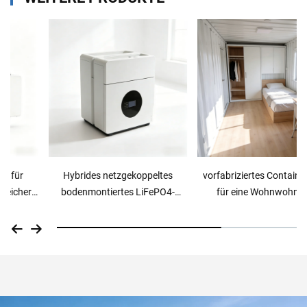
Hybrides netzgekoppeltes
vorfabriziertes Containerhaus
bodenmontiertes LiFePO4-
für eine Wohnwohnung
Energiespeichersystem für zu
Hause, 14 kWh, 51,2 V, 280 Ah,
für Solarenergie