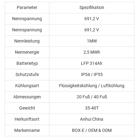
Parameter
Spezifikation
Nennspannung
691,2 V
Nennspannung
691,2 V
Nennleistung
1MW
Nennenergie
2,5 MWh
Batterietyp
LFP 314Ah
Schutzstufe
IP54 / IP55
Kühlungsart
Flüssigkeitskühlung / Luftkühlung
Abmessungen
20 Fuß / 40 Fuß
Gewicht
35-40T
Herkunftsort
Anhui China
Markenname
BOX-E / OEM & ODM