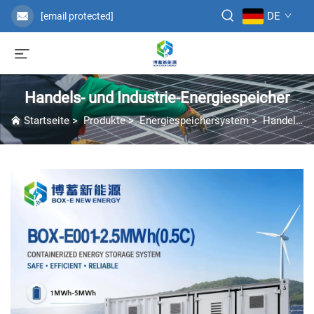
DE
[email protected]
Handels- und Industrie-Energiespeicher
Startseite
>
Produkte
>
Energiespeichersystem
>
Handels- und Industrie-Energiespeicher