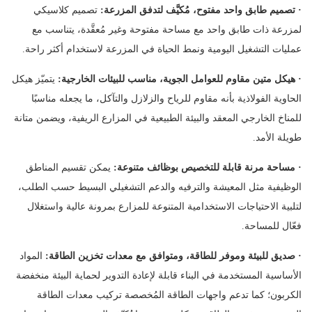
·
تصميم طابق واحد مفتوح، مُكيَّف لتدفق المزرعة:
تصميم كلاسيكي
لمزرعة ذات طابق واحد مع مساحة مفتوحة وغير مُعقَّدة، يتناسب مع
عمليات التشغيل اليومية ونمط الحياة في المزرعة لاستخدام أكثر راحة.
·
هيكل متين مقاوم للعوامل الجوية، مناسب للبيئات الخارجية:
يتميّز هيكل
الحاوية الفولاذية بأنه مقاوم للرياح والزلازل والتآكل، ما يجعله مناسبًا
للمناخ الخارجي المعقد والبيئة الطبيعية في المزارع الريفية، ويضمن متانة
طويلة الأمد.
·
مساحة مرنة قابلة للتخصيص بوظائف متنوعة:
يمكن تقسيم المناطق
الوظيفية مثل المعيشة والترفيه والدعم التشغيلي البسيط حسب الطلب،
لتلبية الاحتياجات الاستخدامية المتنوعة للمزارع بمرونة عالية واستغلال
فعّال للمساحة.
·
صديق للبيئة وموفر للطاقة، ومتوافق مع معدات تخزين الطاقة:
المواد
الأساسية المستخدمة في البناء قابلة لإعادة التدوير لحماية البيئة منخفضة
الكربون؛ كما تدعم واجهات الطاقة المُخصصة تركيب معدات الطاقة