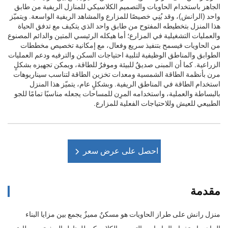
الجاهز باستخدام الحاويات والتصميم الكلاسيكي للمنازل الريفية من طابق
واحد (الرانش)، وقد بُنِي خصيصًا للمزارع والمشاهد الريفية الواسعة. ويتميّز
هذا المنزل بتخطيطه المفتوح من طابق واحد الذي يتكيف مع تدفق الحياة
والعمليات التشغيلية في المزارع؛ أما هيكله الرئيسي المتين والدائم المصنوع
من الحاويات فيسمح بتنفيذ سريع وفعال، مع إمكانية تخصيص مخططات
الطوابق والمناطق الوظيفية لتلبية احتياجات السكن والترفيه ودعم العمليات
الزراعية. كما أن المبنى صديقٌ للبيئة وموفرٌ للطاقة، ويمكن تجهيزه بشكلٍ
مرن بأنظمة الطاقة الشمسية ومعدات تخزين الطاقة لتناسب سيناريوهات
استخدام الطاقة في المناطق الريفية. وبشكلٍ عام، يتميّز هذا المنزل
بالبساطة والعملية، واستخدامه المرِن للمساحات يجعله مناسبًا تمامًا للجو
الطبيعي للعيش وللاحتياجات الفعلية للمزارع.
احصل على عرض سعر
مقدمة
منزل رانش على طراز الحاويات هو مسكنٌ مميزٌ يجمع بين مزايا البناء