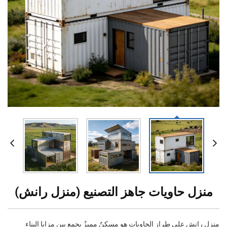
منزل حاويات جاهز التصنيع (منزل رانش)
منزل رانش على طراز الحاويات هو مسكنٌ مميزٌ يجمع بين مزايا البناء