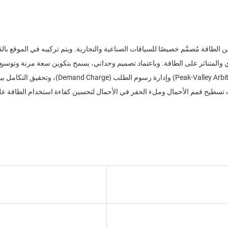
صناعي الموزَّع (C&I) هو حلٌّ موزَّع لتخزين الطاقة مُصمَّم خصيصًا للسياقات الصناعية والتجارية. ويتم
كزي والمتناثر على الطاقة. وباعتماد تصميم وحداتي، يسمح بتكوين سعة مرنة وت
للمؤسسات عبر الاستفادة من فروق أسعار الذروة وال
ت تسطيح قمم الأحمال وملء الحفر في الأحمال لتحسين كفاءة استخدام الطاقة عل