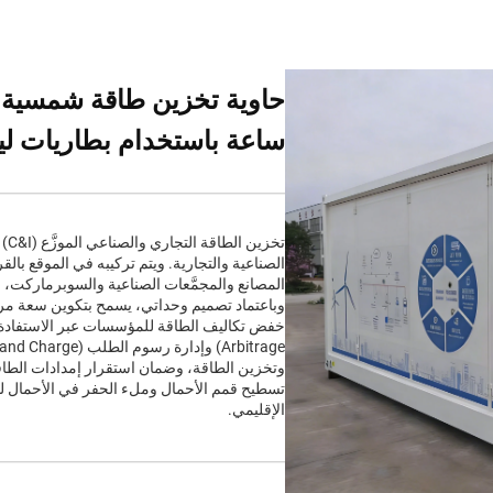
ساعة باستخدام بطاريات ليثيوم 
تخز
الصناعية والتجارية. ويتم تركيبه في الموقع ب
المصانع والمجمَّعات الصناعية والسوبرماركت، ل
وباعتماد تصميم وحداتي، يسمح بتكوين سعة م
وتخزين الطاقة، وضمان استقرار إمدادات الطاق
تسطيح قمم الأحمال وملء الحفر في الأحمال ل
الإقليمي.