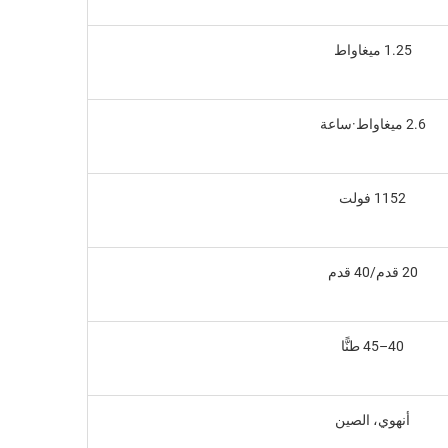
1.25 ميغاواط
2.6 ميغاواط·ساعة
1152 فولت
20 قدم/40 قدم
40–45 طنًّا
أنهوي، الصين