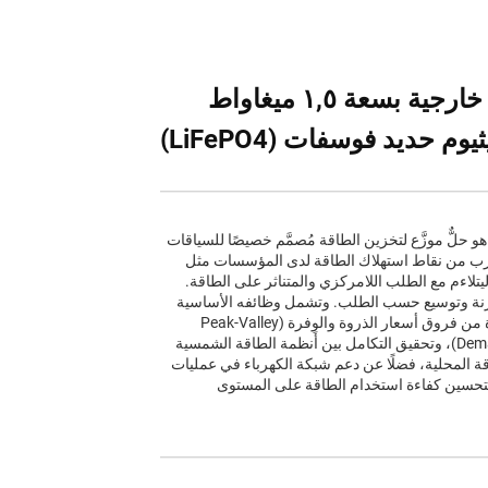
حاوية تخزين طاقة شمسية خارجية بسعة ١,٥ ميغاواط
حديد فوسفات (LiFePO4)
ين الطاقة التجاري والصناعي الموزَّع (C&I) هو حلٌّ موزَّع لتخزين الطاقة مُصمَّم خصيصًا للسياقات
القرب من نقاط استهلاك الطاقة لدى المؤسسات مثل
يتلاءم مع الطلب اللامركزي والمتناثر على الطاقة.
رنة وتوسيع حسب الطلب. وتشمل وظائفه الأساسية
خفض تكاليف الطاقة للمؤسسات عبر الاستفادة من فروق أسعار الذروة والوِفرة (Peak-Valley
Arbitrage) وإدارة رسوم الطلب (Demand Charge)، وتحقيق التكامل بين أنظمة الطاقة الشمسية
ة المحلية، فضلًا عن دعم شبكة الكهرباء في عمليات
تحسين كفاءة استخدام الطاقة على المستوى