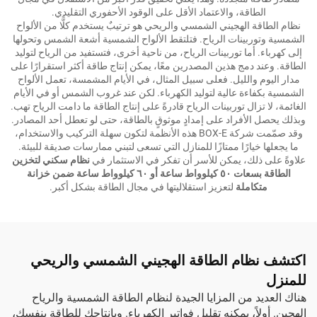
الطاقة، والاعتماد الأقل على الوقود الأحفوري التقليدي.
نظام الطاقة الهجيني الشمسي والريحي هو ترتيبٌ يستخدم كلًّا من الألواح
الشمسية وتوربينات الرياح. فتلتقط الألواح الشمسية أشعة الشمس وتحولها
إلى كهرباء. أما توربينات الرياح، من ناحية أخرى، فتستفيد من الرياح لتوليد
الطاقة. وعند دمج هذين المصدرين معًا، يمكن إنتاج طاقة أكثر استقرارًا على
مدار اليوم والليل. فعلى سبيل المثال، في الأيام المشمسة، تعمل الألواح
الشمسية بكفاءة عالية لتوليد الكهرباء. لكن عند غروب الشمس أو في الأيام
الغائمة، لا تزال توربينات الرياح قادرةً على إنتاج الطاقة ما دامت الرياح تهب.
وبذلك يحصل الأفراد على إمدادٍ موثوقٍ بالطاقة، حتى لو تعطل أحد المصادر.
وقد صمّمت شركة BOX-E هذه الأنظمة لتكون سهلة التركيب والاستخدام،
ما يجعلها خيارًا ممتازًا للمنازل التي تسعى لتبني ممارسات صديقة للبيئة.
علاوةً على ذلك، يمكن للأسر أن تفكر في الاستثمار في
نظام سكني لتخزين
الطاقة بسعات ٥٠ كيلوواط ساعة أو ٦٠ كيلوواط ساعة ضمن خزانة
متكاملة
لتعزيز استقلاليتها في مجال الطاقة بشكل أكبر.
اكتشف نظام الطاقة الهجيني الشمسي والريحي
للمنزل
هناك العديد من المزايا الجيدة لنظام الطاقة الشمسية والرياح
الهجين. أولاً، يمكنه تقليل فواتير الكهرباء. وبإنتاجك للطاقة بنفسك،