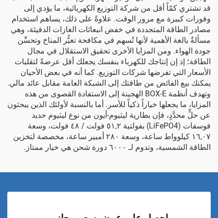
قد تشتري كمّاً أقل من شركة التوزيع الكهربائية، ما يؤدي إلى
وفورات كبيرة مع مرور الوقت. علاوةً على ذلك، يساهم استخدام
مصادر الطاقة المتجددة في خفض انبعاثات الغازات الدفيئة، وهي
مسألةٌ بالغة الأهمية لأنها تُسهم في مكافحة تغيُّر المناخ وتحسِّن
جودة الهواء. ومن المزايا الأخرى تحقيق الاستقلال في مجال
الطاقة؛ إذ إن إنتاجك للكهرباء بنفسك يجعلك أقل عرضةً لتقلبات
الأسعار التي تفرضها شركات التوزيع. كما أنه في بعض الأحيان
يمكنك بيع الفائض من طاقتك إلى الشبكة العامة مقابل عائد مالي.
وتهدف أنظمة BOX-E الهجينة إلى الاستفادة القصوى من هذه
المزايا، ما يجعلها خياراً ذكياً للأسر. أما بالنسبة لأولئك الذين يبحثون
عن حلٍّ محدَّدٍ، فإن
بطارية ليثيوم-أيون من نوع ليثيوم حديد
فوسفات (LiFePO4) بفولتية ٥١,٢ فولت / ٤٨ فولت، وسعة
١٦,٠٧ كيلوواط ساعة، وسعة ٢٨٠ أمبير ساعة، مخصصة لتخزين
الطاقة الشمسية، وتدوم لـ ٦٠٠٠ دورة شحن
هي خيار ممتاز.