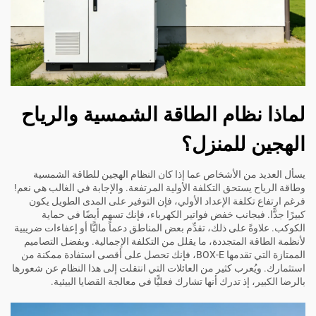
لماذا نظام الطاقة الشمسية والرياح
الهجين للمنزل؟
يسأل العديد من الأشخاص عما إذا كان النظام الهجين للطاقة الشمسية
وطاقة الرياح يستحق التكلفة الأولية المرتفعة. والإجابة في الغالب هي نعم!
فرغم ارتفاع تكلفة الإعداد الأولي، فإن التوفير على المدى الطويل يكون
كبيرًا جدًّا. فبجانب خفض فواتير الكهرباء، فإنك تسهم أيضًا في حماية
الكوكب. علاوةً على ذلك، تقدِّم بعض المناطق دعماً ماليًّا أو إعفاءات ضريبية
لأنظمة الطاقة المتجددة، ما يقلل من التكلفة الإجمالية. وبفضل التصاميم
الممتازة التي تقدمها BOX-E، فإنك تحصل على أقصى استفادة ممكنة من
استثمارك. ويُعرب كثير من العائلات التي انتقلت إلى هذا النظام عن شعورها
بالرضا الكبير، إذ تدرك أنها تشارك فعليًّا في معالجة القضايا البيئية.