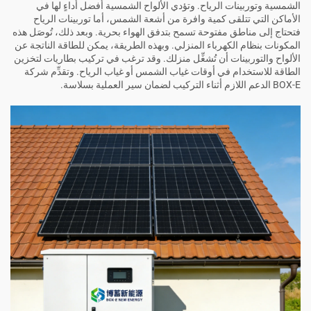
الشمسية وتوربينات الرياح. وتؤدي الألواح الشمسية أفضل أداءٍ لها في
الأماكن التي تتلقى كمية وافرة من أشعة الشمس، أما توربينات الرياح
فتحتاج إلى مناطق مفتوحة تسمح بتدفق الهواء بحرية. وبعد ذلك، تُوصَل هذه
المكونات بنظام الكهرباء المنزلي. وبهذه الطريقة، يمكن للطاقة الناتجة عن
الألواح والتوربينات أن تُشغِّل منزلك. وقد ترغب في تركيب بطاريات لتخزين
الطاقة للاستخدام في أوقات غياب الشمس أو غياب الرياح. وتقدِّم شركة
BOX-E الدعم اللازم أثناء التركيب لضمان سير العملية بسلاسة.