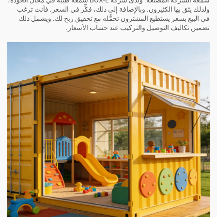
سمعة الشركة المصنِّعة. ولدى شركة BOX-E سمعة طيبة في مجال الجودة،
ولذلك يثق بها الكثيرون. وبالإضافة إلى ذلك، فكِّر في السعر. فأنت ترغب
في البيع بسعر يستطيع المشترون تحمُّله مع تحقيق ربح لك. ويشمل ذلك
تضمين تكاليف التوصيل والتركيب عند حساب الأسعار.