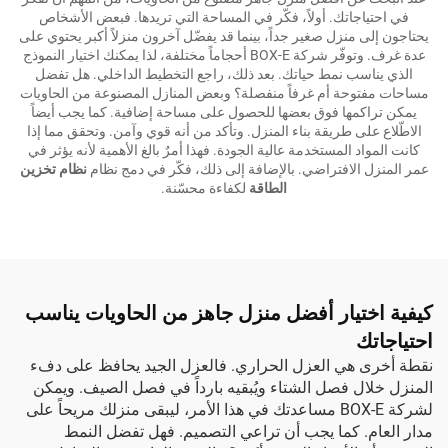
في احتياجاتك. أولاً، فكّر في المساحة التي تريدها. فبعض الأشخاص
يحتاجون إلى منزل صغير جداً، بينما قد يفضّل آخرون منزلاً أكبر يحتوي على
عدة غرف. وتوفّر شركة BOX-E أحجاماً مختلفة، لذا يمكنك اختيار النموذج
الذي يناسب نمط حياتك. بعد ذلك، راجع التخطيط الداخلي. هل تفضل
مساحات مفتوحة أم غرفاً منفصلة؟ وبعض المنازل المصنوعة من الحاويات
يمكن تراكمها فوق بعضها للحصول على مساحة إضافية. كما يجب أيضاً
الاطّلاع على طريقة بناء المنزل. وتأكد من أنه قوي وآمن. وتحقق مما إذا
كانت المواد المستخدمة عالية الجودة. فهذا أمرٌ بالغ الأهمية لأنه يؤثر في
عمر المنزل الافتراضي. بالإضافة إلى ذلك، فكّر في دمج نظام
نظام تخزين
الطاقة
لكفاءة محسّنة.
كيفية اختيار أفضل منزل جاهز من الحاويات يناسب
احتياجاتك
نقطة أخرى هي العزل الحراري. فالعزل الجيد يحافظ على دفء
المنزل خلال فصل الشتاء ويُبقيه بارداً في فصل الصيف. ويمكن
لشركة BOX-E مساعدتك في هذا الأمر، ليبقى منزلك مريحاً على
مدار العام. كما يجب أن تراعي التصميم. فهل تفضل النمط