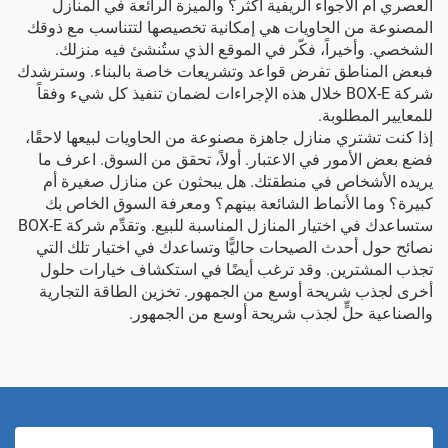
العصري أم الأجواء الريفية أكثر؟ والميزة الرائعة في المنازل
المصنوعة من الحاويات هي إمكانية تخصيصها لتتناسب مع ذوقك
الشخصي. وأخيراً، فكّر في الموقع الذي ستُنشئ فيه منزلك.
فبعض المناطق تفرض قواعد وتشريعات خاصة بالبناء. وسترشدك
شركة BOX-E خلال هذه الإجراءات لضمان تنفيذ كل شيء وفقاً
للمعايير المطلوبة.
إذا كنت تشتري منازل جاهزة مصنوعة من الحاويات لبيعها لاحقًا،
فضع بعض الأمور في الاعتبار. أولاً، تحقق من السوق. اعرف ما
يريده الأشخاص في منطقتك. هل يبحثون عن منازل صغيرة أم
كبيرة؟ وما الأنماط الشائعة بينهم؟ ومعرفة السوق الخاص بك
ستساعدك في اختيار المنازل المناسبة للبيع. وتقدِّم شركة BOX-E
نصائح حول أحدث الصيحات حاليًّا وتساعدك في اختيار تلك التي
تجذب المشترين. وقد ترغب أيضًا في استكشاف خيارات حلول
أخرى لجذب شريحة أوسع من الجمهور.
تخزين الطاقة التجارية
والصناعية
حلٍّ لجذب شريحة أوسع من الجمهور.