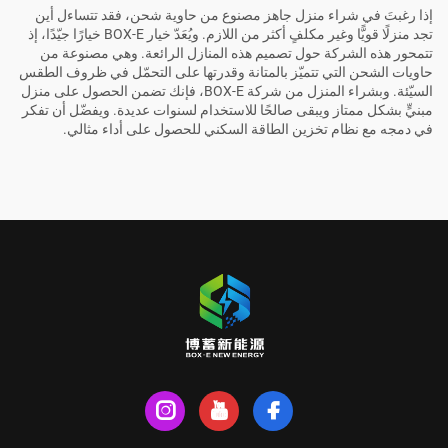
إذا رغبتَ في شراء منزل جاهز مصنوع من حاوية شحن، فقد تتساءل أين
تجد منزلًا قويًّا وغير مكلفٍ أكثر من اللازم. ويُعَدّ خيار BOX-E خيارًا جيّدًا، إذ
تتمحور هذه الشركة حول تصميم هذه المنازل الرائعة. وهي مصنوعة من
حاويات الشحن التي تتميّز بالمتانة وقدرتها على التحمّل في ظروف الطقس
السيّئة. وبشراء المنزل من شركة BOX-E، فإنك تضمن الحصول على منزل
مبنيٍّ بشكل ممتاز ويبقى صالحًا للاستخدام لسنوات عديدة. ويفضّل أن تفكر
في دمجه مع
نظام تخزين الطاقة السكني
للحصول على أداء مثالي.