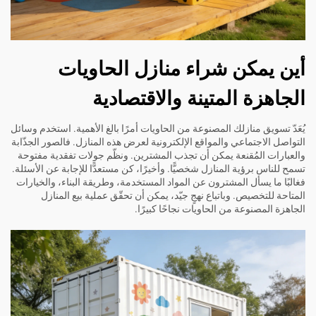
أين يمكن شراء منازل الحاويات
الجاهزة المتينة والاقتصادية
يُعَدّ تسويق منازلك المصنوعة من الحاويات أمرًا بالغ الأهمية. استخدم وسائل
التواصل الاجتماعي والمواقع الإلكترونية لعرض هذه المنازل. فالصور الجذّابة
والعبارات المُقنعة يمكن أن تجذب المشترين. ونظّم جولات تفقدية مفتوحة
تسمح للناس برؤية المنازل شخصيًّا. وأخيرًا، كن مستعدًّا للإجابة عن الأسئلة.
فغالبًا ما يسأل المشترون عن المواد المستخدمة، وطريقة البناء، والخيارات
المتاحة للتخصيص. وباتباع نهجٍ جيّد، يمكن أن تحقّق عملية بيع المنازل
الجاهزة المصنوعة من الحاويات نجاحًا كبيرًا.