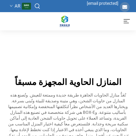
[email protected]
AR
المنازل الحاوية المجهزة مسبقاً
تُعَدُّ منازل الحاويات الجاهزة طريقة جديدة وممتعة للعيش. وتُصنع هذه
المنازل من حاويات الشحن، وهي متينة وصديقة للبيئة وتُبنى بسرعة.
ويختارها العديد من الأشخاص نظراً لتكلفتها المنخفضة وإمكانية تصميمها
بأساليب متنوعة. وBOX-E هي شركة متخصصة في تصنيع هذه المنازل
الفريدة، وتساعد العملاء على تحويل حاويات الشحن العادية إلى أماكن
سكنية مريحة وجذابة. فلنستعرض معاً كيفية اختيار المنزل المناسب من
الحاويات، وما الذي ينبغي أخذه في الاعتبار إذا كنت تخطط لإعادة بيعها.
عند البحث عن أفضل منزل جاهز مصنوع من الحاويات، من المهم أن تفكر