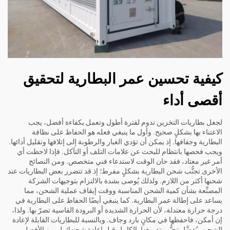
كيفية تحسين عمر البطارية لتحقيق
أقصى أداء
لجعل بطاريات التخزين تدوم لفترة أطول وتعمل بكفاءة أفضل، يجب
الاعتناء بها بشكلٍ صحيح. وأول ما ينبغي فعله هو الحفاظ على نظافة
البطارية وجفافها. إذ يمكن أن تؤدي الغبار والرطوبة إلى إتلافها وتقليل أدائها.
ويجب فحصها بانتظام للبحث عن علامات التلف أو التآكل. فإذا لاحظت أي
أمر غير معتاد، فقد حان الوقت لاستدعاء فني متخصص. ومن النصائح
الأخرى تجنُّب شحن البطارية بشكلٍ مفرط؛ إذ قد تتضرر بعض البطاريات عند
شحنها أكثر من اللازم. ولذلك يُوصى بشدة بالالتزام بتوجيهات الشركة
المصنِّعة بشأن كمية الشحن المناسبة ووقت إيقاف عملية الشحن، مما
يساعد على إطالة عمر البطارية. كما ينبغي أيضًا الحفاظ على البطارية في
درجة حرارة معتدلة، لأن الحرارة الشديدة أو البرودة القاسية تضرّ بها. ولذا،
إن أمكن، فاحفظها في مكانٍ بارد وجاف. وبالنسبة للبطاريات القابلة لإعادة
الشحن، يُفضَّل تجنُّب تفريغها بالكامل قبل إعادة شحنها؛ بل من الأفضل