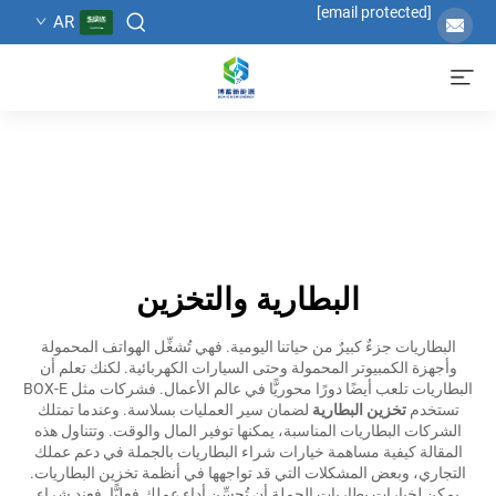
[email protected]
AR
البطارية والتخزين
البطاريات جزءٌ كبيرٌ من حياتنا اليومية. فهي تُشغِّل الهواتف المحمولة
وأجهزة الكمبيوتر المحمولة وحتى السيارات الكهربائية. لكنك تعلم أن
البطاريات تلعب أيضًا دورًا محوريًّا في عالم الأعمال. فشركات مثل BOX-E
تستخدم
تخزين البطارية
لضمان سير العمليات بسلاسة. وعندما تمتلك
الشركات البطاريات المناسبة، يمكنها توفير المال والوقت. وتتناول هذه
المقالة كيفية مساهمة خيارات شراء البطاريات بالجملة في دعم عملك
التجاري، وبعض المشكلات التي قد تواجهها في أنظمة تخزين البطاريات.
يمكن لخيارات بطاريات الجملة أن تُحسِّن أداء عملك فعليًّا. فعند شراء