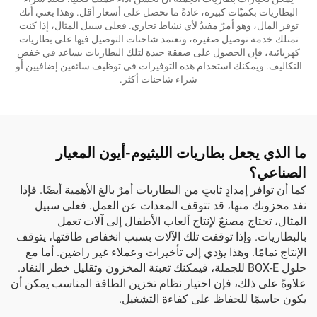
البطاريات بكميّات كبيرة، عادةً ما تحصل على أسعار أقل. وهذا يعني أنك
توفر المال، وهو أمرٌ مفيدٌ لأي نشاط تجاري. فعلى سبيل المثال، إذا كنت
تمتلك خدمة توصيل صغيرة، وتعتمد شاحنات التوصيل فيها على بطاريات
كهربائية، فإن الحصول على صفقة جيدة لتلك البطاريات يساعد في خفض
التكاليف. ويمكنك استخدام هذه التوفيرات في توظيف سائقين إضافيين أو
شراء شاحنات أكثر.
ما الذي يجعل بطاريات الليثيوم-أيون المعيار
الصناعي؟
كما أن توافر إمدادٍ ثابتٍ من البطاريات أمرٌ بالغ الأهمية أيضًا. فإذا
نفد مخزونك منها، قد تتوقف المعدات عن العمل. فعلى سبيل
المثال، تحتاج مصنعٌ لإنتاج ألعاب الأطفال إلى آلات تعمل
بالبطاريات. وإذا توقفت تلك الآلات بسبب انخفاض طاقتها، يتوقف
الإنتاج تمامًا. وهذا يؤدي إلى تأخيرات وعملاء غير راضين. أما مع
حلول BOX-E للجملة، فيمكنك تعبئة المخزون وتقليل خطر النفاد.
علاوةً على ذلك، فإن اختيار
نظام تخزين الطاقة
المناسب يمكن أن
يكون حاسمًا للحفاظ على كفاءة التشغيل.