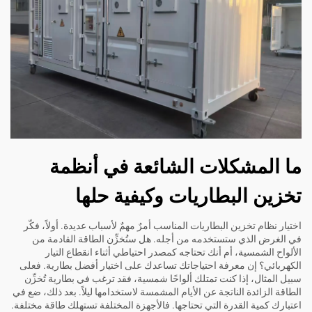
ما المشكلات الشائعة في أنظمة
تخزين البطاريات وكيفية حلها
اختيار نظام تخزين البطاريات المناسب أمرٌ مهمٌ لأسباب عديدة. أولاً، فكّر
في الغرض الذي ستستخدمه من أجله. هل ستُخزِّن الطاقة القادمة من
الألواح الشمسية، أم أنك تحتاجه كمصدر احتياطي أثناء انقطاع التيار
الكهربائي؟ إن معرفة احتياجاتك تساعدك على اختيار أفضل بطارية. فعلى
سبيل المثال، إذا كنت تمتلك ألواحًا شمسية، فقد ترغب في بطارية تُخزِّن
الطاقة الزائدة الناتجة عن الأيام المشمسة لاستخدامها ليلاً. بعد ذلك، ضع في
اعتبارك كمية القدرة التي تحتاجها. فالأجهزة المختلفة تستهلك طاقة مختلفة.