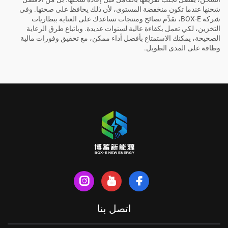
شحنها عندما تكون منخفضة المستوى، لأن ذلك يحافظ على صحتها. وفي
شركة BOX-E، نقدِّم نصائح ومنتجات تساعدك على العناية ببطاريات
التخزين، لكي تعمل بكفاءة عالية لسنوات عديدة. وباتباع طرق الرعاية
الصحيحة، يمكنك الاستمتاع بأفضل أداء ممكن، مع تحقيق وفورات مالية
وطاقة على المدى الطويل.
اتصل بنا