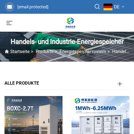
DE
[email protected]
Handels- und Industrie-Energiespeicher
Startseite
>
Produkte
>
Energiespeichersystem
>
Handels- und Industrie-Energiespeicher
ALLE PRODUKTE