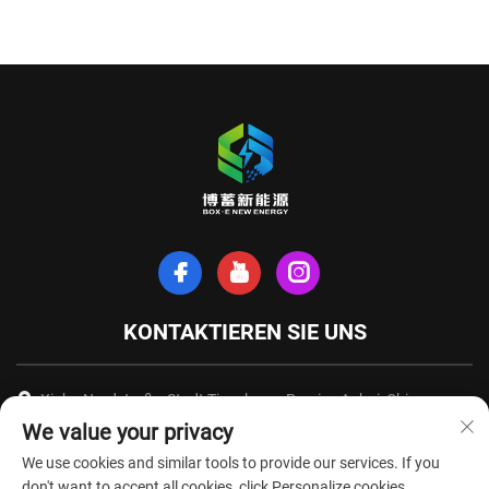
KONTAKTIEREN SIE UNS
Xinhe-Nordstraße, Stadt Tianchang, Provinz Anhui, China
We value your privacy
+86-18949493005
We use cookies and similar tools to provide our services. If you
[email protected]
don't want to accept all cookies, click Personalize cookies.