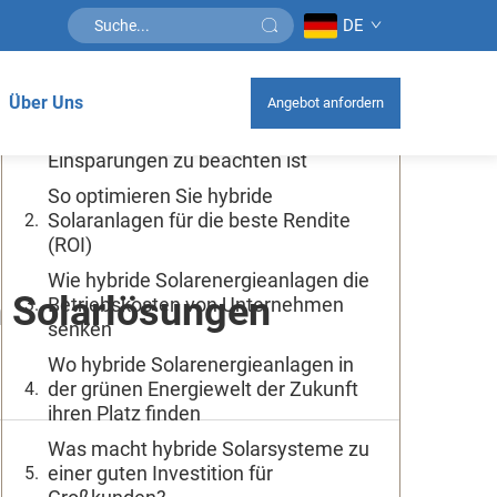
DE
Inhaltsverzeichnis
Über Uns
Angebot anfordern
Was bei der Auswahl hybrider
Solaranlagen für langfristige
Einsparungen zu beachten ist
So optimieren Sie hybride
Solaranlagen für die beste Rendite
(ROI)
Wie hybride Solarenergieanlagen die
n Solarlösungen
Betriebskosten von Unternehmen
senken
Wo hybride Solarenergieanlagen in
der grünen Energiewelt der Zukunft
ihren Platz finden
Was macht hybride Solarsysteme zu
einer guten Investition für