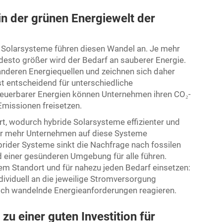
n der grünen Energiewelt der
e Solarsysteme führen diesen Wandel an. Je mehr
sto größer wird der Bedarf an sauberer Energie.
nderen Energiequellen und zeichnen sich daher
ist entscheidend für unterschiedliche
euerbarer Energien können Unternehmen ihren CO₂-
Emissionen freisetzen.
rt, wodurch hybride Solarsysteme effizienter und
r mehr Unternehmen auf diese Systeme
rider Systeme sinkt die Nachfrage nach fossilen
d einer gesünderen Umgebung für alle führen.
m Standort und für nahezu jeden Bedarf einsetzen:
dividuell an die jeweilige Stromversorgung
ich wandelnde Energieanforderungen reagieren.
u einer guten Investition für