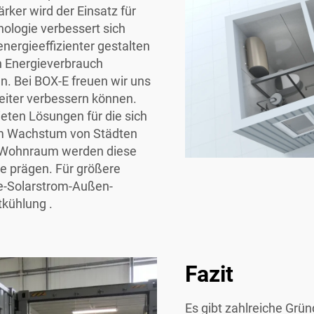
rker wird der Einsatz für
logie verbessert sich
energieeffizienter gestalten
en Energieverbrauch
. Bei BOX-E freuen wir uns
eiter verbessern können.
ieten Lösungen für die sich
em Wachstum von Städten
 Wohnraum werden diese
e prägen. Für größere
ne-Solarstrom-Außen-
ftkühlung
.
Fazit
Es gibt zahlreiche Grün