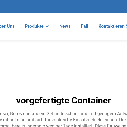
ber Uns
Produkte
News
Fall
Kontaktieren 
vorgefertigte Container
äuser, Büros und andere Gebäude schnell und mit geringem Aufwa
die robust sind und sich für zahlreiche Einsatzgebiete eignen. 
al bereits innerhalb weniger Tage installiert. Diese Bauwei