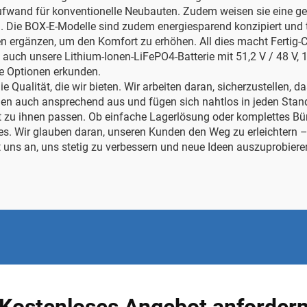
eaufwand für konventionelle Neubauten. Zudem weisen sie eine g
d. Die BOX-E-Modelle sind zudem energiesparend konzipiert und 
ergänzen, um den Komfort zu erhöhen. All dies macht Fertig-Co
e auch unsere
Lithium-Ionen-LiFePO4-Batterie mit 51,2 V / 48 V,
nte Optionen erkunden.
e Qualität, die wir bieten. Wir arbeiten daran, sicherzustellen, 
hen auch ansprechend aus und fügen sich nahtlos in jeden Stand
 zu ihnen passen. Ob einfache Lagerlösung oder komplettes Büro
. Wir glauben daran, unseren Kunden den Weg zu erleichtern – 
bt uns an, uns stetig zu verbessern und neue Ideen auszuprobiere