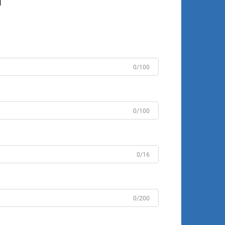
n
0/100
0/100
0/16
0/200