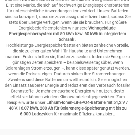
E ist eine Marke, die sich auf hochwertige Energiespeicherbatterien
für unterschiedliche Anwendungen konzentriert. Unsere Batterien
sind so konzipiert, dass sie zuverlässig und effizient sind, sodass Sie
stets über Energie verfügen, wenn Sie sie brauchen. Für größere
Energiebedarfe empfehlen wir unsere
Wohngebäude-
Energiespeichersystem mit 50 kWh bzw. 60 kWh in integriertem
Schrank
.
Hochleistungs-Energiespeicherbatterien bieten zahlreiche Vorteile,
die sie zu einer guten Wahl für Haushalte und Unternehmen
machen. Erstens helfen sie, Kosten zu senken. Indem sie Energie zu
günstigen Zeiten speichern – beispielsweise tagsüber, wenn
Solaranlagen Strom erzeugen –, kann diese später genutzt werden,
wenn die Preise steigen. Dadurch sinken Ihre Stromrechnungen.
Zweitens sind diese Batterien umweltfreundlich. Sie ermöglichen
den Einsatz sauberer Energie und reduzieren den Verbrauch fossiler
Brennstoffe. Je mehr erneuerbare Energien wir nutzen, desto
effektiver können wir dem Klimawandel entgegenwirken. Zum
Beispiel wurde unser
Lithium-Ionen-LiFePO4-Batterie mit 51,2 V /
48 V, 16,07 kWh, 280 Ah für Solarenergie-Speicherung mit bis zu
6.000 Ladezyklen
für maximale Effizienz konzipiert.