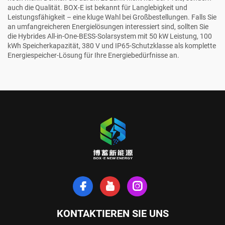
auch die Qualität. BOX-E ist bekannt für Langlebigkeit und
Leistungsfähigkeit – eine kluge Wahl bei Großbestellungen. Falls Sie
an umfangreicheren Energielösungen interessiert sind, sollten Sie
die
Hybrides All-in-One-BESS-Solarsystem mit 50 kW Leistung, 100
kWh Speicherkapazität, 380 V und IP65-Schutzklasse als komplette
Energiespeicher-Lösung
für Ihre Energiebedürfnisse an.
KONTAKTIEREN SIE UNS