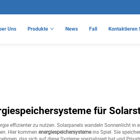
ber Uns
Produkte
News
Fall
Kontaktieren 
rgiespeichersysteme für Solars
rgie effizienter zu nutzen. Solarpanels wandeln Sonnenlicht in 
agen. Hier kommen
energiespeichersysteme
ins Spiel. Sie speiche
rnehmen, das sich auf diese Systeme spezialisiert hat und Priv