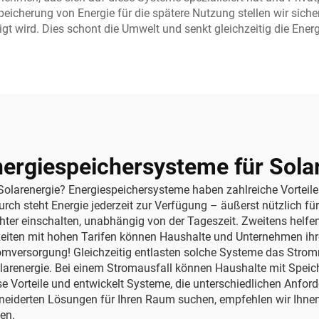
eicherung von Energie für die spätere Nutzung stellen wir siche
igt wird. Dies schont die Umwelt und senkt gleichzeitig die Ener
nergiespeichersysteme für Sola
Solarenergie? Energiespeichersysteme haben zahlreiche Vorteile.
urch steht Energie jederzeit zur Verfügung – äußerst nützlich
chter einschalten, unabhängig von der Tageszeit. Zweitens helf
zeiten mit hohen Tarifen können Haushalte und Unternehmen ihre
tromversorgung! Gleichzeitig entlasten solche Systeme das Stro
larenergie. Bei einem Stromausfall können Haushalte mit Speich
se Vorteile und entwickelt Systeme, die unterschiedlichen Anfor
eiderten Lösungen für Ihren Raum suchen, empfehlen wir Ihnen
en.