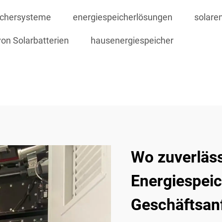
ichersysteme
energiespeicherlösungen
solare
on Solarbatterien
hausenergiespeicher
Wo zuverläs
Energiespeic
Geschäftsan