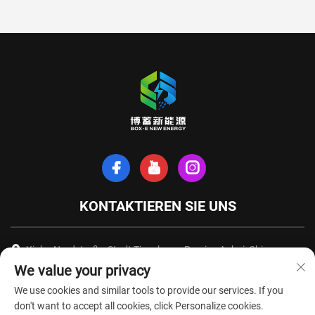
KONTAKTIEREN SIE UNS
Xinhe-Nordstraße, Stadt Tianchang, Provinz Anhui, China
We value your privacy
+86-18949493005
We use cookies and similar tools to provide our services. If you
[email protected]
don't want to accept all cookies, click Personalize cookies.