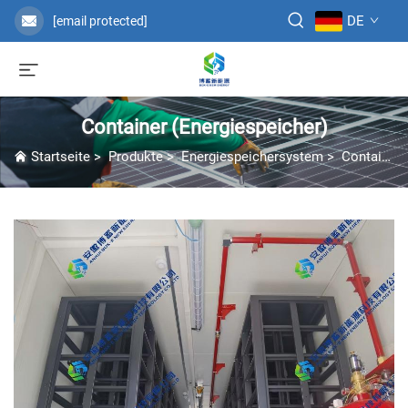
DE
[email protected]
Container (Energiespeicher)
Startseite
>
Produkte
>
Energiespeichersystem
>
Container (Energiespeicher)