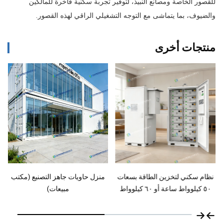
للقصور الخاصة ومصانع النبيذ، لتوفير تجربة سكنية فاخرة للمالكين
والضيوف، بما يتماشى مع التوجه التشغيلي الراقي لهذه القصور.
منتجات أخرى
منزل حاويات جاهز التصنيع (مكتب
منزل حاويات جاهز التصنيع (مطعم)
مبيعات)