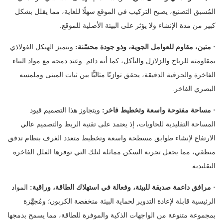
المُسبق التصنيع، يصبح التركيب في الموقع سهلًا للغاية، مما يقلل بشكل
كبير من مدة الإنشاء ولا يؤثر على البيئة الأصلية للموقع.
·
متين، مقاوم للعوامل الجوية، وذو جودة محسّنة:
ويتميز الهيكل الفولاذي
بمقاومته للرياح والزلازل والتآكل، كما أنه دائم. وعند دمجه مع مواد البناء
الفاخرة والحرفية الدقيقة، يحقق توازنًا مثاليًّا بين ثبات المبنى وملمسه
البصري الفاخر.
·
مساحة مفتوحة واسعة وتخطيط فاخر:
ويتجاوز هذا التصميم قيود
المساحة التقليدية للحاويات، إذ يعتمد على تقنية الربط والتصميم عالي
الارتفاع لإنشاء طوابق مسطحة واسعة وتخطيط متعدد الغرف بنظام تدفق
منطقي، مما يجعل تجربة السكن مماثلة لتلك التي توفرها الفلل الفاخرة
التقليدية.
·
مرافق داعمة صديقة للبيئة، وفعالة في استهلاك الطاقة، وراقية:
المواد
الرئيسية قابلة لإعادة التدوير لحماية البيئة منخفضة الكربون؛ ومُجهَّزة
بمجموعة متنوعة من الواجهات الذكية والموفرة للطاقة، مما يسمح بدمجها