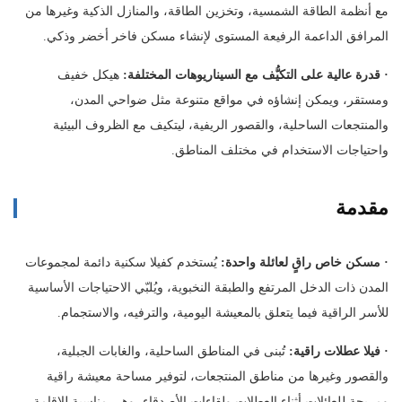
مع أنظمة الطاقة الشمسية، وتخزين الطاقة، والمنازل الذكية وغيرها من
المرافق الداعمة الرفيعة المستوى لإنشاء مسكن فاخر أخضر وذكي.
·
قدرة عالية على التكيُّف مع السيناريوهات المختلفة:
هيكل خفيف
ومستقر، ويمكن إنشاؤه في مواقع متنوعة مثل ضواحي المدن،
والمنتجعات الساحلية، والقصور الريفية، ليتكيف مع الظروف البيئية
واحتياجات الاستخدام في مختلف المناطق.
مقدمة
·
مسكن خاص راقٍ لعائلة واحدة:
يُستخدم كفيلا سكنية دائمة لمجموعات
المدن ذات الدخل المرتفع والطبقة النخبوية، ويُلبّي الاحتياجات الأساسية
للأسر الراقية فيما يتعلق بالمعيشة اليومية، والترفيه، والاستجمام.
·
فيلا عطلات راقية:
تُبنى في المناطق الساحلية، والغابات الجبلية،
والقصور وغيرها من مناطق المنتجعات، لتوفير مساحة معيشة راقية
ومريحة للعائلات أثناء العطلات ولقاءات الأصدقاء، وهي مناسبة للإقامة