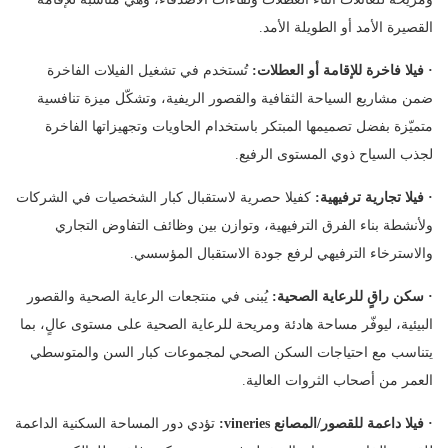
القصيرة الأمد أو الطويلة الأمد.
·
فيلا فاخرة للإقامة أو العطلات:
تُستخدم في تشغيل الفيلات الفاخرة
ضمن مشاريع السياحة الثقافية والقصور الريفية، وتشكّل ميزة تنافسية
متميّزة بفضل تصميمها المبتكر باستخدام الحاويات وتجهيزاتها الفاخرة
لجذب السياح ذوي المستوى الرفيع.
·
فيلا تجارية ترفيهية:
كفيلا حصرية لاستقبال كبار الشخصيات في الشركات
ولأنشطة بناء الفرق الترفيهية، وتوازن بين وظائف التفاوض التجاري
والاسترخاء الترفيهي لرفع جودة الاستقبال المؤسسي.
·
سكن راقٍ للرعاية الصحية:
يُبنى في منتجعات الرعاية الصحية والقصور
البيئية، ليوفّر مساحة هادئة ومريحة للرعاية الصحية على مستوى عالٍ، بما
يتناسب مع احتياجات السكن الصحي لمجموعات كبار السن والمتوسطي
العمر من أصحاب الثروات العالية.
·
فيلا داعمة للقصور/المصانع vineries:
تؤدي دور المساحة السكنية الداعمة