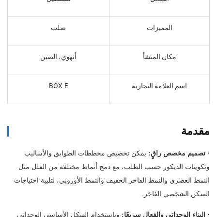
المميزات
صلب
مكان المنشأ
أنهوي، الصين
اسم العلامة التجارية
BOX-E
مقدمة
·
تصميم مخصص راقٍ:
يمكن تخصيص مخططات الطوابق والأساليب
وتكوينات الديكور حسب الطلب، مع دمج أنماط مختلفة من الفلل مثل
النمط العصري والنمط الفاخر الخفيف والنمط الأوروبي، لتلبية احتياجات
السكن الشخصي الفاخر.
·
البناء الوحداتي والفعال سريعًا:
وباستخدام الهيكل الأساسي الوحداتي