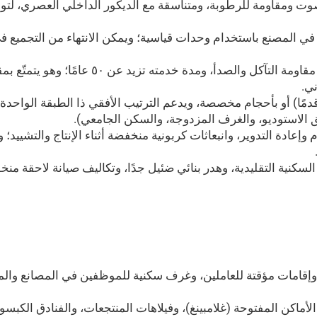
وت ومقاومة للرطوبة، ومتناسقة مع الديكور الداخلي العصري، لتوفير
اح بأحجام قياسية (٢٠ قدمًا/٤٠ قدمًا) أو بأحجام مخصصة، ويدعم الترتيب الأفقي ذا 
الاستوديو، والغرف المزدوجة، والسكن الجامعي).
م وإعادة التدوير، وانبعاثات كربونية منخفضة أثناء الإنتاج والتشييد؛
ي السكنية التقليدية، وهدر بنائي ضئيل جدًا، وتكاليف صيانة لاحقة 
إقامات مؤقتة للعاملين، وغرف سكنية للموظفين في المصانع والمناج
ماكن المفتوحة (غلامبينغ)، وفيلاهات المنتجعات، والفنادق الكبسولي