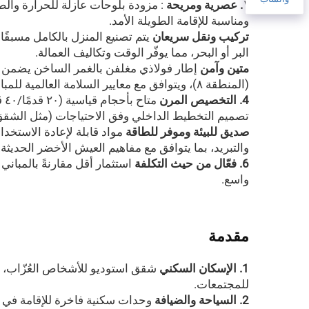
١. عصرية ومريحة
: مزودة بلوحات عازلة للحرارة والص
ومناسبة للإقامة الطويلة الأمد.
تركيب ونقل سريعان
البر أو البحر، مما يوفّر الوقت وتكاليف العمالة.
متين وآمن
(المنطقة ٨)، ويتوافق مع معايير السلامة العالمية للمباني.
4. التخصيص المرن
مت
تصميم التخطيط الداخلي وفق الاحتياجات (مثل الشقق 
صديق للبيئة وموفر للطاقة
مواد قابلة لإعادة الاستخدا
والتبريد، بما يتوافق مع مفاهيم العيش الأخضر الحديثة.
6. فعّال من حيث التكلفة
استثمار أقل مقارنةً بالمبان
واسع.
مقدمة
1. الإسكان السكني
شقق استوديو للأشخاص العُزّاب، و
للمجتمعات.
2. السياحة والضيافة
وحدات سكنية فاخرة للإقامة في الأ