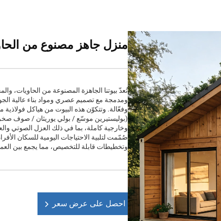
منزل جاهز مصنوع من الحا
تُعدّ بيوتنا الجاهزة المصنوعة من الحاويات، وا
ومدمجة مع تصميم عصري ومواد بناء عالية الجو
وفعّالة. وتتكوّن هذه البيوت من هياكل فولاذية 
(بوليستيرين موسّع / بولي يوريثان / صوف صخري
وخارجية كاملة، بما في ذلك العزل الصوتي والعز
صُمّمت لتلبية الاحتياجات اليومية للسكان الأفر
وتخطيطات قابلة للتخصيص، مما يجمع بين العملي
احصل على عرض سعر