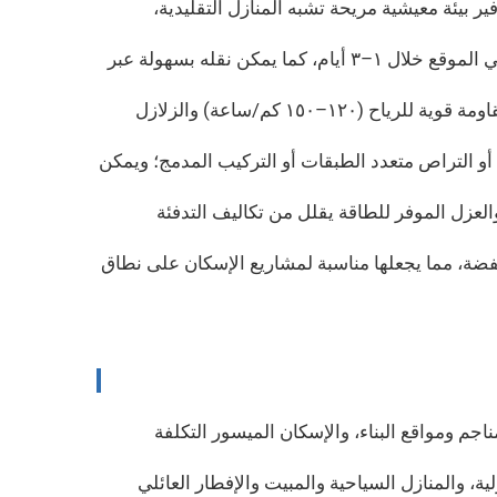
 بيئة معيشية مريحة تشبه المنازل التقليدية،
يتم تصنيع المنزل بالكامل مسبقًا في المصنع باستخدام وحدات قياسية؛ ويمكن الانتهاء من التجميع في الموقع خلال ١–٣ أيام، كما يمكن نقله بسهولة عبر
إطار فولاذي مغلفن بالغمر الساخن يضمن مقاومة التآكل والصدأ، ومدة خدمته تزيد عن ٥٠ عامًا؛ وهو يتمتّع بمقاومة قوية للرياح (١٢٠–١٥٠ كم/ساعة) والزلازل
الطبقة الواحدة أو التراص متعدد الطبقات أو التركيب المدمج؛ ويمكن
 والعزل الموفر للطاقة يقلل من تكاليف التدفئة
منخفضة، مما يجعلها مناسبة لمشاريع الإسكان على نطاق
م ومواقع البناء، والإسكان الميسور التكلفة
ة، والمنازل السياحية والمبيت والإفطار العائلي