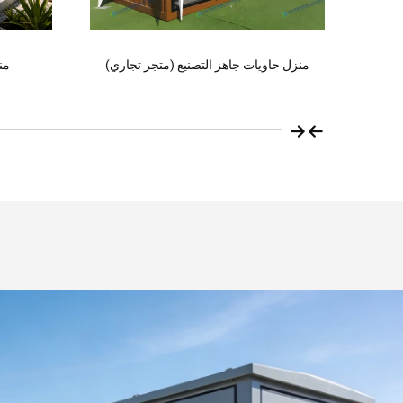
منزل حاويات E
اري)
منزل جاهز فاخر من الحاويات