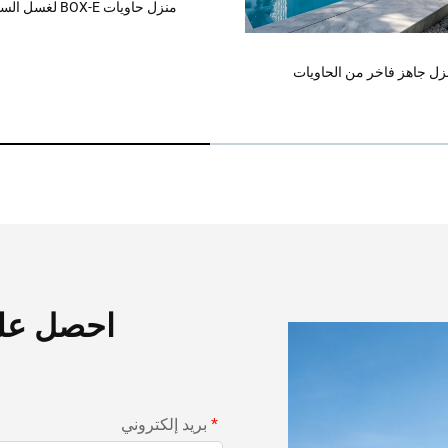
BOX- لغسل السيارات
منزل حاويات جاهز التصنيع (منزل
احصل عل
بريد إلكتروني