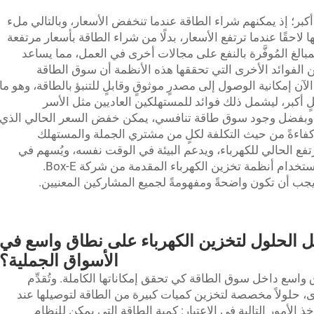
أكبر؛ إذ يمكنهم شراء الطاقة عندما تنخفض الأسعار، وبالتالي ملء
لاحقًا عندما ترتفع الأسعار، بدلًا من شراء الطاقة بأسعار مرتفعة
مبالغ المُوفَّرة بالنفع على مجالات أخرى في العمل، مما يساعد
الفوائد الأخرى التي تحققها هذه الأنظمة أن سوق الطاقة
آن إمكانية الوصول إلى مصدرٍ موثوقٍ وقابلٍ للتنبؤ بالطاقة، وهو ما
أكبر، ليشمل ذلك فوائد للمستهلكين العاديين مثل الأسر
ية. وبفضل وجود سوق طاقة تنافسي، يمكن خفض السعر الحالي الذي
ر كفاءةً من حيث التكلفة لكلٍ من مشتري الجملة والمستهلك
تفع الحالي للكهرباء، ويدعم البيئة في الوقت نفسه، ويُسهم في
إنشاء سوق طاقة أكثر عدالةً، وكل ذلك يتم باستخدام أنظمة تخزين الكهرباء المقدمة من شركة Box-E.
ب أن تكون واضحةً ومفهومةً لجميع المشاركين المعنيين.
ل الحلول لتخزين الكهرباء على نطاق واسع في
الأسواق الجملية؟
اسع داخل سوق الطاقة كي تحقق إمكاناتها الكاملة. وتُقدِّم
ة أخرى، حلولاً مخصصة لتخزين كميات كبيرة من الطاقة لتوصيلها عند
 الأمور التالية في الاعتبار: كمية الطاقة التي يمكن للنظام