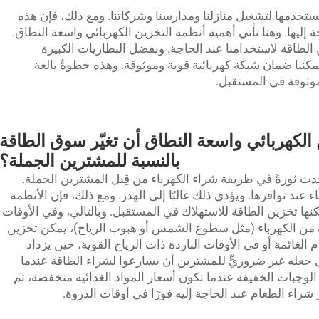
 نستخدمها لتشغيل منازلنا ومدارسنا وشركاتنا. ومع ذلك، فإن هذه
 إليها. وهنا تأتي أهمية أنظمة التخزين الكهربائي واسعة النطاق.
الطاقة لاستخدامنا عند الحاجة. وبفضل البطاريات الكبيرة
مكننا ضمان شبكة كهربائية قوية وموثوقة. وهذه خطوةٌ بالغة
موثوقة في المستقبل.
الكهربائي واسعة النطاق أن تغيّر سوق الطاقة
بالنسبة للمشترين الجملة؟
دث ثورةً في طريقة شراء الكهرباء من قِبل المشترين الجملة.
ء عند توافرها. ويؤدي ذلك غالبًا إلى الهدر. ومع ذلك، فإن الأنظمة
عة النطاق مثل أنظمة شركة BOX-E يمكنها تخزين الطاقة للاستهلاك في المستقبل. وبالتالي، وفي الأوقات
يرة من الكهرباء (مثل سطوع الشمس أو هبوب الرياح)، يمكن تخزين
م الغائمة أو في الأوقات الباردة ذات الرياح القوية، حين يزداد
ال جعله غير ضروريٍّ للمشترين أن يسارعوا لشراء الطاقة عندما
الوجبات الخفيفة عندما تكون أسعار المواد الغذائية منخفضة، ثم
 شراء الطعام عند الحاجة إليه فورًا في أوقات الذروة.