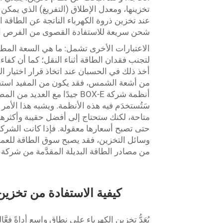
تخزينها، ومعدل الإطلاق (التفريغ) الذي يمكن 
عند تخزين ذروة الكهرباء الناتجة عن الطاقة ا
شحن سريعة للاستفادة القصوى من الفرص المتا
الاعتبارات الأخرى تشمل: ما هي السعة المطل
لتجنب فقدان الطاقة أثناء النقل؛ كما أن كفا
أخذ ذلك في الحسبان عند اتخاذ قرار اختيار النظا
من أشعة الشمس، فقد يكون من المفيد استخدا
أنظمة شركة BOX-E جيدًا مع ال
سَتُستخدَم فيه هذه الأنظمة. ويشبه هذا الأمر 
متاحة، لكنك ستحتاج إلى أفضل حقيبة وأكثرها 
حتى تصبح أسعارها معقولة. فإذا كانت الشركات
وسائل التخزين، فقد يصبح سوق الطاقة للعملاء
من مصادر الطاقة البديلة المقدَّمة من شركة BOX-E.
كيفية الاستفادة من تخزي
يُعَدُّ تخزين الكهرباء على نطاق واسع أداةً فع