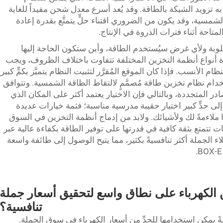
به تزويد الشبكة بالطاقة. وقد يُعد أسرع معدل شحن مفيداً للغاية
لشمسية، وقد يكون من الضروري اقتناء حلٍّ يتمتَّع بقدرة إعادة
حة أثناء فترات الذروة في الإنتاج.
وبة ولأي غرض سيُستخدم الطاقة، وأين ستكون الحاجة إليها
ءة أنواع أنظمة التخزين المختلفة تتفاوت باختلاف الظروف، ويجب
م الأنسب. فإذا كان الموقع المُقرَّر لتثبيت النظام يتميَّز بكمٍّ كبير
م نظام تخزين طاقة مُصمَّمٍ لالتقاط الطاقة الشمسية. وتتوافق
عديد من المصادر المتجددة، وبالتالي فإن الاختيار يعتمد أكثر على المكان الذي
إلى حدٍّ كبير اختيار حقيبة مدرسية مناسبة؛ فثمة خيارات عديدة
ملاءمةً لك ولأشيائك. ولابد من إدماج أنظمة التخزين في السوق
 تتمتع بثقة كافية في قدرتها على توفير الطاقة بكفاءة عالية عبر
 الجملة أكثر تنافسيةً بكثير، مما يتيح الوصول إلى طائفة واسعة
ن الكهرباء على نطاق واسع لتحقيق أسعار جملة
تنافسية؟
َّالةً يمكن استخدامها للحدِّ من أسعار الكهرباء في سوق الجملة.