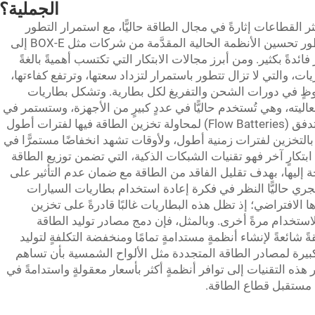
الجملية؟
ثر القطاعات إثارةً في مجال الطاقة حاليًّا، مع استمرار التطور
المتسارع في التقنيات المتاحة. ويتيح هذا التطور تحسين الأنظمة الحالية المقدَّمة من شركات مثل BOX-E إلى
 فائدةً بكثير. ومن أبرز مجالات الابتكار التي تكتسب أهميةً بالغةً
ت، والتي لا تزال تتطور باستمرار لتزداد سعتها، وترتفع كفاءتها،
حوظٍ في دورات الشحن والتفريغ لكل بطارية. وتشكل بطاريات
فعاليته، وهي تُستخدم حاليًّا في عددٍ كبيرٍ من الأجهزة، وستستمر في
التطور. ويبحث الباحثون حاليًّا في بطاريات التدفق (Flow Batteries) لمحاولة تخزين الطاقة فيها لفترات أطول
ح بالتخزين لفترات زمنية أطول، ولأوقات تشهد انخفاضًا مستمرًّا في
ابتكارٍ آخر فهو تقنيات الشبكات الذكية، التي تضمن توزيع الطاقة
جة إليها، بهدف تقليل الفاقد من الطاقة مع ضمان عدم التأثير على
ري حاليًّا النظر في فكرة إعادة استخدام بطاريات السيارات
ا الافتراضي؛ إذ تظل هذه البطاريات غالبًا قادرةً على تخزين
 للاستخدام مرةً أخرى. وبالمثل، فإن دمج مصادر توليد الطاقة
ً شائعةً لإنشاء أنظمةٍ مستدامةٍ تمامًا ومنخفضة التكلفةٍ لتوليد
يرة لمصادر الطاقة المتجددة مثل الألواح الشمسية بأن تساهم
هذه التقنيات إلى توافر أنظمةٍ أكثر بأسعار معقولةٍ واستدامةً في
ي مستقبل قطاع الطاقة.