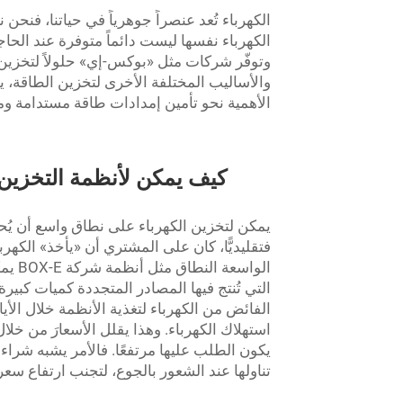
الكهرباء تُعد عنصراً جوهرياً في حياتنا، فنحن
الكهرباء نفسها ليست دائماً متوفرة عند الحاجة
وتوفّر شركات مثل «بوكس-إي» حلولاً لتخزين 
والأساليب المختلفة الأخرى لتخزين الطاقة، ي
الأهمية نحو تأمين إمدادات طاقة مستدامة و
كيف يمكن لأنظمة التخزين 
يمكن لتخزين الكهرباء على نطاق واسع أن يُح
فتقليديًّا، كان على المشتري أن «يأخذ» الكهربا
الواس
التي تُنتج فيها المصادر المتجددة كميات كب
الفائض من الكهرباء لتغذية الأنظمة خلال الأيا
استهلاك الكهرباء. وهذا يقلل الأسعارَ من خل
يكون الطلب عليها مرتفعًا. فالأمر يشبه شراء 
تناولها عند الشعور بالجوع، لتجنب ارتفاع سعر