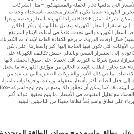
لأسعار التي يدفعها تجار الجملة والمستهلكون—مثل الشركات
بتخزين الكهرباء عندما تكون الأسعار منخفضة باستخدام وحدات
التخزين الكبيرة، وإطلاقها عند ارتفاع الأسعار، يمكن لشركات مثل BOX-E شراء الكهرباء بأسعار رخيصة وبيعها
إلى استقرار أسعار الكهرباء وتقليل تقلباتها، إذ يمكن إطلاق
اض أسعار الكهرباء والتي تحدث عادةً في أوقات الإنتاج المرتفع
ة) خلال أوقات الذروة، ما يرفع الكفاءة العامة لإمدادات الكهرباء.
ي الأوقات التي تكون فيها الحاجة إليها أكبر وأسعارها أعلى، لكن
الاستفادة من الطاقة المخزَّنة بواسطة Box-E تؤدي إلى استقرار السعر، وبالتالي خفض تكاليف الكهرباء على
رارًا، تصبح شركات التوريد أقل اعتمادًا على سوق الجملة، لأنها
ء عند تجاوز الطلب للإمداد الحالي من مورِّدي الكهرباء، ما يجعل
الاقتصاد، بما في ذلك الأسر والشركات الصغيرة التي تستفيد من
إلى جعل الطاقة أكثر بأسعار معقولة، وزيادة توافرها واستدامتها،
وتمكين نظامٍ يعود بالنفع على المستهلك وعلى البيئة معًا. كما يمكن أن يحقِّق ذلك وضع «رابح-رابح» لشركة x
لعملاء مع تقليل التقلبات في الأسعار، ما يتيح تحقيق عوائد أكبر.
 على نطاق واسع يُعَدُّ نظامًا مفيدًا من الناحيتين البيئية
ء على نطاق واسع دمج مصادر الطاقة المتجددة