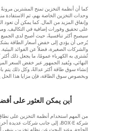
كما أن أنظمة التخزين تمنح المشترين مرونةً 
وحدات التخزين الخاصة بهم، ثم الاستفادة منها 
وإنفاق المزيد من المال. كما يمكن أن تعود ال
على تحقيق وفورات إضافية في التكاليف. ومن 
سيصبح أكثر تنافسيةً، حيث أصبح لدى الجميع ال
يُرجى أن يؤدي إلى خفض أسعار الطاقة بشكلٍ 
والشركات الصغيرة، فضلاً عن الفوائد البيئ
تُشترى به الكهرباء عمومًا، ما يجعل ذلك أكث
النهائي، ويُفيد الجمهور عبر خفض السعر المر
وبخصوص سوق الطاقة، فإن مزايا هذا الحل يج
أين يمكن العثور على أفض
من المهم استخدام أنظمة التخزين على نطاق و
شركة BOX-E، إلى جانب شركات عديد
الحاجة. وعند البحث عن نظام تخزين، ينبغي أخذ