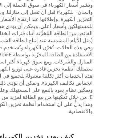
وتشير أسعار الكهرباء في سوق الجملة إلى ا
والمدن—للكهرباء قبل أن تصل إلى منازلنا. و
للمستهلكين بأسعار أعلى. ويمكن أن يؤدي هذا 
الفائض من الطاقة المُخزَّنة أثناء فترات انخف
(مثل الأيام المشمسة عند إنتاج الطاقة الشمسي
وفي هذه الحالات، تُخزَّن الكهرباء وتُستخدم ف
المنازل والشركات. ومع سوق كهرباء أكثر استق
ستمتلك أنظمة تخزين قادرة على توزيع الكهربا
هذه الخدمات أكثر تكلفةً معقولةً للجميع في 
انخفاض تكاليف الكهرباء. ويمكن أن يؤدي ذلك 
E، من خلال تمكينها من بيع الطاقة لمزيد من ا
وهذا يدلُّ على أن استخدام أنظمة تخزين الكهرباء
والاقتصادية.
كيف يعزز تخزين الكهربا