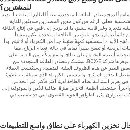
للمشترين؟
أساسياً لدمج مصادر الطاقة المتجددة، نظراً للطابع المتقطع للعديد
لشمسية. فعلى الرغم من كون هذين المصدرَين صديقَين للغاية
ة متغيرة وغير قابلة للتنبؤ، ما قد يؤدي إلى قيودٍ في إنتاج الطاقة
كن دائماً ضمان تدفقٍ ثابتٍ من الطاقة المتجددة ليكون متاحاً
تِج الألواح الشمسية كميةً ضئيلةً جداً من الكهرباء أو لا تُنتِج أبداً
الريحية أو تصبح صفراً تماماً في حالة انعدام الرياح، مما
تخدام أنظمة التخزين على نطاق واسع يمكّننا من التغلب على
هذه الصعوبات. وباعتماد أنظمة مثل تلك التي توفرها شركة BOX-E، ستتمكن مصادر الطاقة المتجددة من
 بغض النظر عن هذه الظروف البيئية المتقلبة. وسيكتسب العملاء
بفضل التدفق الموثوق والمستمر للكهرباء الذي سيتلقونه. علاوةً
 تعزيز استدامة نظام الطاقة لدينا أكثر فأكثر عبر الحد من
وأخيراً، ستضيف أنظمة التخزين ميزةً إضافيةً للأمن والموثوقية إلى
الات الطوارئ مثل الظواهر الجوية القصوى التي قد تتسبب في
ال تخزين الكهرباء على نطاق واسع للتطبيقات