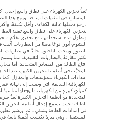
تُعَدُّ تخزين الكهرباء على نطاق واسع إحدى أك
درجةٍ تجعلها عالية الكفاءة، وأقل تكلفةً، وأكثر
لتخزين الكهرباء على نطاق واسع تقنية البطاريا
وتطول مدة استخدامها، مع تحقيق تقدُّمٍ مل
الليثيوم-أيون نوعًا معينًا من البطاريات أثبت 
بكثيرٍ مقارنةً بالبطاريات التقليدية، مما يسم
إنتاج الطاقة من المصادر المتجددة. أما مجال 
المخزَّنة في أنظمة التخزين الكبيرة عند الحا
إمدادات الكهرباء للمؤسسات والمنازل. كما يج
الكهربائية القديمة التي وصلت إلى نهاية عمره
كمياتٍ كبيرةٍ من الكهرباء، ما يجعلها مناسبةً
المتجددة مع أنظمة التخزين الكبيرة يُعدُّ طريقة
الطاقة؛ حيث يسمح إدخال أنظمة التخزين الكب
في إمدادات الطاقة بشكلٍ دائمٍ. ويشير تطوير 
المستقبل، وهي ميزةٌ تكتسب أهميةً بالغةً ف