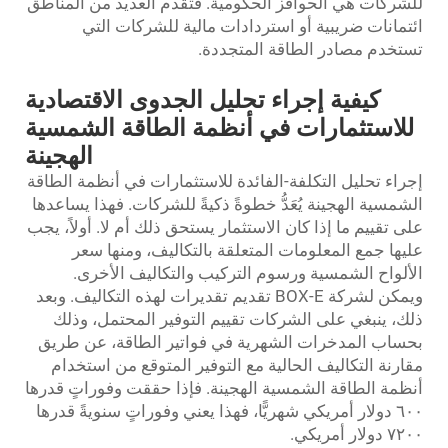
للشركات هي الحوافز الحكومية. فتقدم العديد من المناطق
ائتمانات ضريبية أو استردادات مالية للشركات التي
تستخدم مصادر الطاقة المتجددة.
كيفية إجراء تحليل الجدوى الاقتصادية
للاستثمارات في أنظمة الطاقة الشمسية
الهجينة
إجراء تحليل التكلفة-الفائدة للاستثمارات في أنظمة الطاقة
الشمسية الهجينة يُعَدُّ خطوةً ذكيةً للشركات. فهذا يساعدها
على تقييم ما إذا كان الاستثمار يستحق ذلك أم لا. أولاً، يجب
عليها جمع المعلومات المتعلقة بالتكاليف، ومنها سعر
الألواح الشمسية ورسوم التركيب والتكاليف الأخرى.
ويمكن لشركة BOX-E تقديم تقديرات لهذه التكاليف. وبعد
ذلك، ينبغي على الشركات تقييم التوفير المحتمل، وذلك
بحساب المدخرات الشهرية في فواتير الطاقة، عن طريق
مقارنة التكاليف الحالية مع التوفير المتوقع من استخدام
أنظمة الطاقة الشمسية الهجينة. فإذا حققت وفوراتٍ قدرها
٦٠٠ دولار أمريكي شهريًّا، فهذا يعني وفوراتٍ سنويةً قدرها
٧٢٠٠ دولار أمريكي.