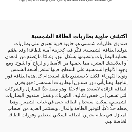
اكتشف حاوية بطاريات الطاقة الشمسية
صندوق بطاريات شمسي هو حاوية قوية تحتوي على بطاريات
لتوليد الطاقة الشمسية. فكّر فيه كخزينة آمنة للطاقة! وقد صُمّم
لحماية البطاريات وتنظيمها بشكل أنيق. وغالبًا ما يُصنع من المعدن
أو البلاستيك المتين، مما يحميها من الأمطار والرياح أو الثلوج. ومع
وجود الألواح الشمسية على السطح، فإنها تمتص أشعة الشمس
وتولّد الكهرباء. لكنك لا تستطيع دائمًا استخدام كل هذه الطاقة فور
إنتاجها. وهنا يأتي دور صندوق البطاريات الشمسي: فهو يخزن
الطاقة الزائدة لاستخدامها لاحقًا. وهو مفيد جدًّا للمنازل والشركات
التي تسعى إلى خفض تكاليف الكهرباء. وبفضل صندوق البطاريات
الشمسي، يمكنك استخدام الطاقة حتى في غياب الشمس. وهذا
يجعله حلًّا ذكيًّا لتوفير الطاقة والمال. ويستثمر العديد من أصحاب
المنازل في
نظام تخزين الطاقة السكني
لتعظيم وفورات الطاقة
الخاصة بهم.