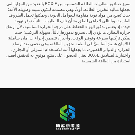
تتميز صناديق بطاريات الطاقة الشمسية من BOX-E بالعديد من المزايا التي
تجعلها مثالية لتخزين الطاقة. أولاً، وهي مصممة لتكون متينة وطويلة الأمد؛
حيث تُصنع من مواد قوية مقاومة للعوامل الجوية، ويمكنها تحمل الظروف
القاسية، وبالتالي لا داعي للقلق بشأن تلف البطاريات. ثانياً، توفر تهوية
جيدة؛ إذ يضمن تدفق الهواء الحفاظ على درجة الحرارة المناسبة، لأن ارتفاع
حرارة البطاريات يؤدي إلى تسريع تدهورها. ثالثاً، سهولة التركيب؛ حيث
يمكن تركيبها بسرعة وتوفير الوقت. وأخيراً، تتضمن إجراءات أمان شاملة؛
فالأمان عنصرٌ أساسيٌّ في أنظمة تخزين الطاقة، وهي تحمي ضد ارتفاع
الحرارة والدوائر القصيرة، ما يجعلها آمنة للاستخدام المنزلي أو التجاري.
واختيارك لصناديق BOX-E يعني الحصول على منتجٍ موثوقٍ به لتحقيق أقصى
استفادة من الطاقة الشمسية.