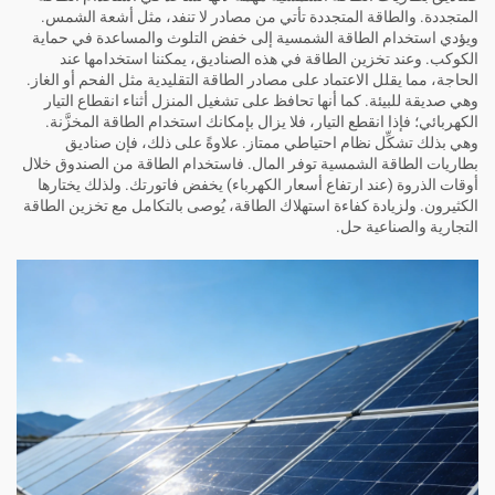
المتجددة. والطاقة المتجددة تأتي من مصادر لا تنفد، مثل أشعة الشمس.
ويؤدي استخدام الطاقة الشمسية إلى خفض التلوث والمساعدة في حماية
الكوكب. وعند تخزين الطاقة في هذه الصناديق، يمكننا استخدامها عند
الحاجة، مما يقلل الاعتماد على مصادر الطاقة التقليدية مثل الفحم أو الغاز.
وهي صديقة للبيئة. كما أنها تحافظ على تشغيل المنزل أثناء انقطاع التيار
الكهربائي؛ فإذا انقطع التيار، فلا يزال بإمكانك استخدام الطاقة المخزَّنة.
وهي بذلك تشكِّل نظام احتياطي ممتاز. علاوةً على ذلك، فإن صناديق
بطاريات الطاقة الشمسية توفر المال. فاستخدام الطاقة من الصندوق خلال
أوقات الذروة (عند ارتفاع أسعار الكهرباء) يخفض فاتورتك. ولذلك يختارها
الكثيرون. ولزيادة كفاءة استهلاك الطاقة، يُوصى بالتكامل مع
تخزين الطاقة
التجارية والصناعية
حل.