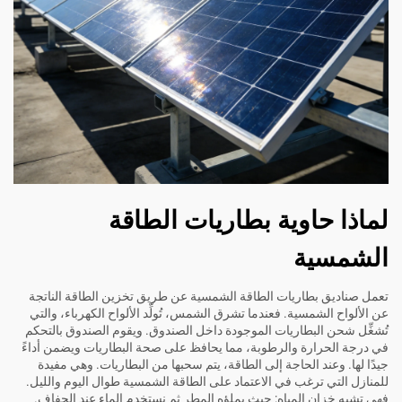
لماذا حاوية بطاريات الطاقة
الشمسية
تعمل صناديق بطاريات الطاقة الشمسية عن طريق تخزين الطاقة الناتجة
عن الألواح الشمسية. فعندما تشرق الشمس، تُولِّد الألواح الكهرباء، والتي
تُشغِّل شحن البطاريات الموجودة داخل الصندوق. ويقوم الصندوق بالتحكم
في درجة الحرارة والرطوبة، مما يحافظ على صحة البطاريات ويضمن أداءً
جيدًا لها. وعند الحاجة إلى الطاقة، يتم سحبها من البطاريات. وهي مفيدة
للمنازل التي ترغب في الاعتماد على الطاقة الشمسية طوال اليوم والليل.
فهي تشبه خزان المياه: حيث يملؤه المطر ثم نستخدم الماء عند الجفاف.