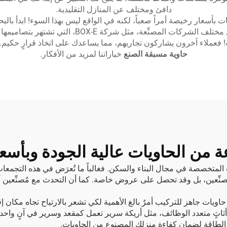
دافئ ومختلف عن المنازل التقليدية.
بأسعار رخيصة أمراً صعباً، لكنه في الواقع ليس بهذا السوء! ابدأ بالب
والمنازل. فعادةً ما تُدرج هذه المواقع منازل الحاويا
ات! فعملاء آخرون يشاركون تجاربهم، مما يساعدك على اتخاذ قرارٍ حكي
حاوية مسبقة الصنع
خياراتنا لمزيد من الأفكار.
 من الحاويات عالية الجودة وبأسعا
ليات المتخصصة في مجال البناء والسكن. فغالباً ما تُعرَض في هذه الت
صنِّعين، بل وقد تحصل على عروض خاصة. كما أن التحدث مع مُصنِّعين 
ات جاهز للتركيب أمرٌ بالغ الأهمية لكي تشعر بالارتياح تجاه مكان إق
أثاثٍ متعدد الوظائف، مثل أريكة سرير تعمل كمقعد وسرير في آنٍ واحد،
الطاقة
لضمان كفاءة منزلك المصنوع من الحاويات.