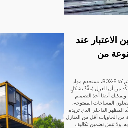
ن الاعتبار عند
نوعة من
كذلك، افحص المواد المستخدمة في المنزل. ففي شركة BOX-E، نستخدم مواد
د من أن العزل مُنفَّذٌ بشكلٍ
ويمكنك أيضًا أخذ التصميم
ضلون المساحات المفتوحة،
د المظهر الداخلي الذي تريده.
ة من الحاويات أقل من المنازل
به. ولا تنسَ تضمين تكاليف