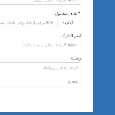
0/100
هاتف محمول
الكود
0/16
اسم الشركة
0/200
رسالة
0/1000