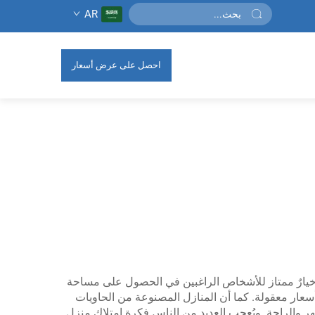
AR
احصل على عرض أسعار
هي خيارٌ ممتاز للأشخاص الراغبين في الحصول على مساحة
 جذّابة وبأسعار معقولة. كما أن المنازل المصنوعة من الحاويات
 والراحة. ويُعجِب العديد من الناس فكرة امتلاك منزل