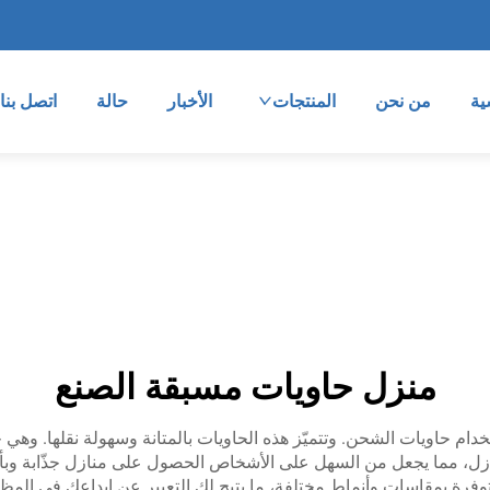
ية
من نحن
المنتجات
الأخبار
حالة
اتصل بنا
منزل حاويات مسبقة الصنع
خدام حاويات الشحن. وتتميّز هذه الحاويات بالمتانة وسهولة نقلها. و
شركة BOX-E على بناء هذه المنازل، مما يجعل من السهل على الأشخاص الحصول على منازل
رة بمقاسات وأنماط مختلفة، ما يتيح لك التعبير عن إبداعك في المظهر