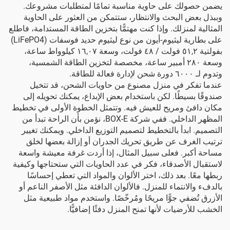
يضمن حصولك على حاوية مناسبة تمامًا لمتطلبات مشروعك.
وببذل بعض البحث والانتظار، ستتمكن من العثور على الحاوية
المثالية لمنزلك. وإذا كنت مهتمًّا بتخزين الطاقة المستدامة، فاطلع
على
بطارية ليثيوم-أيون من نوع ليثيوم حديد فوسفات (LiFePO4)
بفولتية ٥١,٢ فولت / ٤٨ فولت، وسعة ١٦,٠٧ كيلوواط ساعة،
وسعة ٢٨٠ أمبير ساعة، مخصصة لتخزين الطاقة الشمسية،
وتدوم لـ ٦٠٠٠ دورة شحن
لإدارة فعالة للطاقة.
عندما تفكر في منزل مصنوع من حاويات الشحن، قد تتخيل
صندوقًا بسيطًا. لكن باستخدام بعض الإبداع، يمكنك تحويله إلى
مكان دافئ ومريح للعيش فيه. وتتمثل الخطوة الأولى في تخطيط
المظهر الداخلي. ففي شركة BOX-E، نؤمن بأن الراحة تبدأ من
التصميم. ابدأ بالتخطيط لتصميم التوزيع الداخلي. ويمكنك تغيير
ترتيب الغرف عن طريق تحريك الجدران أو إزالة بعضها لخلق
مساحة أكبر. فعلى سبيل المثال، إذا أردت غرفة معيشة واسعة
لاستقبال الأصدقاء، فكر في عدد الحاويات التي ستحتاجها وكيفية
ربطها معًا. بعد ذلك، اختر الألوان والمواد التي تعطي إحساسًا
بالدفء والانتماء للمنزل. فالألوان الدافئة مثل الأصفر الناعم أو
الأزرق تُضفي جوًّا مريحًا ومُرخّصًا. واستخدم مواد طبيعية مثل
الخشب للأرضيات لأنها تمنح المنزل دفئًا إضافيًّا.