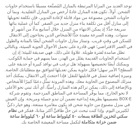
توجد العديد من المزايا المرتبطة بالمنازل المُصنَّعة مسبقًا باستخدام حاويات
الشحن. أولاً، تكون هذه المنازل عادةً أرخص من المنازل التقليدية. وبما أن
حاويات الشحن مصنوعة من مواد قابلة لإعادة التدوير، فإن تكلفة تحويلها
إلى منازل أقل من تكلفة بناء منزل جديد من الصفر. كما أن عملية بنائها
سريعة جدًّا؛ إذ يمكن الانتهاء من المنزل خلال أسابيع بدلًا من أشهر أو
سنوات. وهذه السرعة مفيدة جدًّا للأشخاص الذين يحتاجون إلى الانتقال
للسكن في وقتٍ قريب. وتمتاز منازل حاويات الشحن أيضًا بالمتانة والطول
في العمر الافتراضي؛ فهي قادرة على تحمل الأحوال الجوية السيئة، وبالتالي
تظل صامدة لفترة طويلة. علاوةً على ذلك، فهي صديقة للبيئة؛ إذ إن
استخدام الحاويات القديمة يقلل من الهدر، مما يسهم في حماية الكوكب.
ويمكنك أيضًا تخصيصها بسهولة: هل ترغب في نوافذ كبيرة أو حديقة على
السطح؟ الأمر سهل! فكل حاوية يمكن تعديلها لتتوافق مع متطلباتك الخاصة.
وميزة إضافية تتمثل في قابليتها للنقل: فإذا احتجتَ إلى الانتقال، يمكنك أخذ
منزلك المصنوع من الحاوية معك. وهذه المرونة تمثِّل دعمًا كبيرًا للأشخاص.
وبالإضافة إلى ذلك، يمكن تراكم هذه المنازل رأسيًّا، أي أنك تبني نحو الأعلى
لا نحو الخارج، مما يوفِّر المساحة في المناطق المزدحمة. وتقوم شركة
BOX-E بتصميمها بطريقة إبداعية تضمن أن تبدو جميلة ومريحة. وإن العيش
في منزل مصنوع من حاوية شحن قد يكون مغامرة ممتعة، وهو خيار ذكيٌّ
لكثيرين اليوم. وإذا كنت تبحث عن حلٍّ طاقيٍّ أكثر متانةً، ففكر في
نظام
سكني لتخزين الطاقة بسعات ٥٠ كيلوواط ساعة أو ٦٠ كيلوواط ساعة
ضمن خزانة متكاملة
لتكمل مساحة المعيشة الخاصة بك.