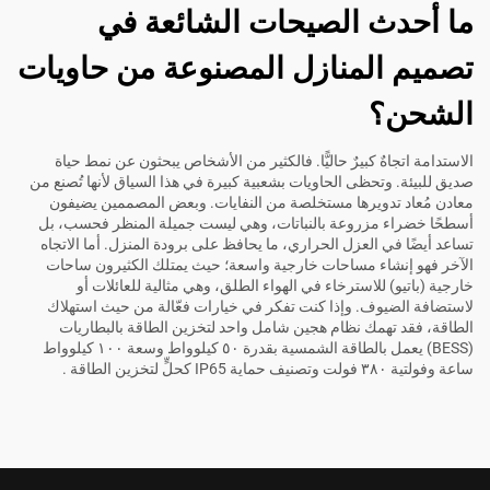
ما أحدث الصيحات الشائعة في
تصميم المنازل المصنوعة من حاويات
الشحن؟
الاستدامة اتجاهٌ كبيرٌ حاليًّا. فالكثير من الأشخاص يبحثون عن نمط حياة
صديق للبيئة. وتحظى الحاويات بشعبية كبيرة في هذا السياق لأنها تُصنع من
معادن مُعاد تدويرها مستخلصة من النفايات. وبعض المصممين يضيفون
أسطحًا خضراء مزروعة بالنباتات، وهي ليست جميلة المنظر فحسب، بل
تساعد أيضًا في العزل الحراري، ما يحافظ على برودة المنزل. أما الاتجاه
الآخر فهو إنشاء مساحات خارجية واسعة؛ حيث يمتلك الكثيرون ساحات
خارجية (باتيو) للاسترخاء في الهواء الطلق، وهي مثالية للعائلات أو
لاستضافة الضيوف. وإذا كنت تفكر في خيارات فعّالة من حيث استهلاك
الطاقة، فقد تهمك
نظام هجين شامل واحد لتخزين الطاقة بالبطاريات
(BESS) يعمل بالطاقة الشمسية بقدرة ٥٠ كيلوواط وسعة ١٠٠ كيلوواط
ساعة وفولتية ٣٨٠ فولت وتصنيف حماية IP65 كحلٍّ لتخزين الطاقة
.