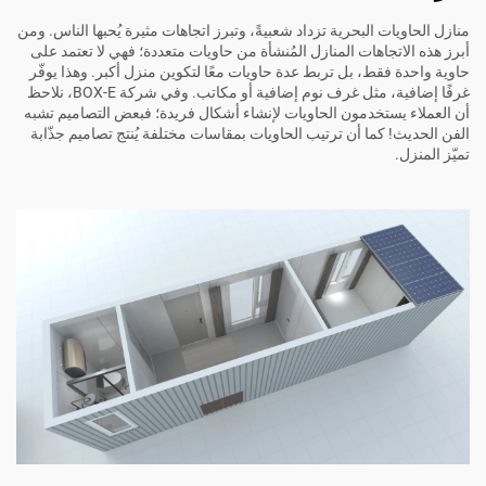
منازل الحاويات البحرية تزداد شعبيةً، وتبرز اتجاهات مثيرة يُحبها الناس. ومن
أبرز هذه الاتجاهات المنازل المُنشأة من حاويات متعددة؛ فهي لا تعتمد على
حاوية واحدة فقط، بل تربط عدة حاويات معًا لتكوين منزل أكبر. وهذا يوفّر
غرفًا إضافية، مثل غرف نوم إضافية أو مكاتب. وفي شركة BOX-E، نلاحظ
أن العملاء يستخدمون الحاويات لإنشاء أشكال فريدة؛ فبعض التصاميم تشبه
الفن الحديث! كما أن ترتيب الحاويات بمقاسات مختلفة يُنتج تصاميم جذّابة
تميّز المنزل.