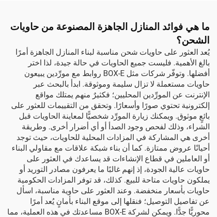
ما هي فوائد المنازل الجاهزة المصنوعة من حاويات
الشحن؟
يُعد العثور على حاويات شحن مناسبة لبناء المنازل الجاهزة أمرًا
بالغ الأهمية. فليست جميع الحاويات في حالة جيدة، لذا اختر
أفضلها. وتوفّر شركات مثل BOX-E روابط مع مورِّدين يبيعون
حاويات مستعملة لا تزال سليمة وموثوقة. ابدأ بالبحث عبر
الإنترنت عن المورِّدين المحليين؛ فكثيرٌ منهم يمتلك مواقع
إلكترونية تحتوي صورًا وأسعارًا. وتحقق من التقييمات للعثور على
بائعٍ موثوق. ويمكنك زيارة المورِّد شخصيًّا لمعاينة الحاويات قبل
الشراء، وذلك لفحص وجود الصدأ أو أي أضرار أخرى. وطريقة
أخرى هي المشاركة في المزادات المحلية للحاويات، حيث توجد
أحيانًا عروض ممتازة. كما أن بناء شبكة علاقات مع مقاولي البناء
أو العاملين في قطاع الإنشاءات قد يساعدك في العثور على
حاويات عالية الجودة، إذ إنهم غالبًا ما يعرفون مصادر التوريد أو
يملكون حاويات متاحة للبيع. كذلك، قد توفر المزادات الحكومية
حاويات بأسعار منخفضة. وعند العثور على حاوية مناسبة، اسأل
عن تفاصيل التوصيل؛ فنقلها إلى موقع البناء بأمانٍ يُعد أمرًا
محوريًّا جدًّا. ويمكن لشركة BOX-E مساعدتك في هذه العملية، مما