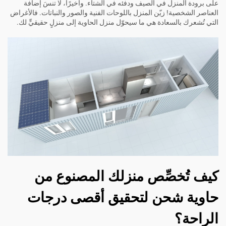
على برودة المنزل في الصيف ودفئه في الشتاء. وأخيرًا، لا تنسَ إضافة
العناصر الشخصية! زيّن المنزل باللوحات الفنية والصور والنباتات. فالأغراض
التي تُشعرك بالسعادة هي ما سيحوّل منزل الحاوية إلى منزلٍ حقيقيٍّ لك.
كيف تُخصِّص منزلك المصنوع من
حاوية شحن لتحقيق أقصى درجات
الراحة؟