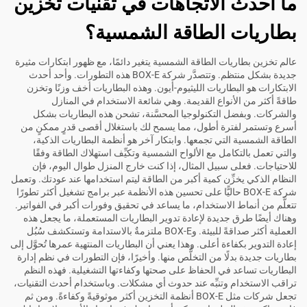
ما أحدث الاتجاهات في تقنيات تخزين
بطاريات الطاقة الشمسية؟
عالم تخزين بطاريات الطاقة الشمسية يتغير دائمًا، مع ظهور ابتكارات مثيرة
جديدة بشكل منتظم. وتتصدَّر شركة BOX-E هذه التطورات. وأحد أحدث
الابتكارات هو البطاريات الليثيوم-أيون. وهذه البطاريات أخف وزنًا وتخزن
طاقةً أكثر من الأنواع القديمة. وهي شائعة الاستخدام في المنازل
والشركات. وبفضل التكنولوجيا المحسَّنة، تشحن هذه البطاريات بشكل
أسرع وتستمر لفترة أطول، مما يسمح لك باستغلال أقصى قدرٍ ممكنٍ من
الطاقة الشمسية التي تجمعها. وابتكار آخر هو أنظمة البطاريات الذكية،
والتي تعمل بالتكامل مع الألواح الشمسية وتكيِّف استهلاك الطاقة وفقًا
للاحتياجات. فعلى سبيل المثال، إذا كنت خارج المنزل طوال اليوم، فإن
النظام الذكي يخزِّن كمية أكبر من الطاقة ليتم استخدامها عند عودتك. وتعمل
شركة BOX-E حاليًّا على تحسين هذه الأنظمة عبر برامج تشغيل أكثر تطورًا
تتعلَّم من أنماط الاستخدام، ما يساعد في تحقيق وفورات أكبر في الفواتير.
وهناك أيضًا طرق جديدة لإعادة تدوير البطاريات المستعملة، ما يجعل هذه
العملية أكثر صداقةً للبيئة. وBOX-E ملتزمةٌ بالاستدامة وتستكشف سُبُل
إعادة التدوير بكفاءة أعلى. وهذا يعني أن البطاريات المنتهية عمرها تُحوَّل إلى
بطاريات جديدة بدلًا من التخلُّص منها. وأخيرًا، فإن التطورات في نظم إدارة
البطاريات تساعد في الحفاظ على صحتها وكفاءتها التشغيلية. فهذه النظم
تراقب الاستخدام وتنبِّه عند حدوث أي مشكلات. وباستخدام أحدث التقنيات،
تجعل شركات مثل BOX-E أنظمة التخزين أكثر موثوقيةً وكفاءةً. ومن ثم