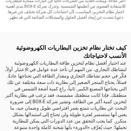
أكثر كفاءة. ويبحث العديد من الشركات حاليًّا عن خيارات ممتازة للبطاريات
للاستفادة القصوى من أنظمتها الشمسية. وتدرك شركة BOX-E مدى أهمية
اختيار نظام التخزين المناسب، لأن احتياجات كل شركة تختلف عن غيرها.
دعونا نتحدث عن إيجاد أفضل الحلول والمشكلات الشائعة التي قد تظهر.
كيف تختار نظام تخزين البطاريات الكهروضوئية
الأنسب لاحتياجاتك
عند اختيار أفضل نظام لتخزين طاقة البطاريات الكهروضوئية
لنشاطك التجاري، من المهم أن تأخذ عدة عوامل في الاعتبار. أولاً،
فكّر في حجم نشاطك التجاري ومقدار الطاقة التي تحتاجها عادةً.
فمثلاً، يحتاج المتجر الصغير إلى بطارية ذات سعة مختلفة عن تلك
التي يحتاجها المصنع الكبير. ثانياً، راعِ كمية أشعة الشمس في
منطقتك. فإذا كانت منطقتك مشمسة، فقد ترغب في بطارية أكبر
لتخزين كمية أكبر من الطاقة. وتشير شركة BOX-E إلى ضرورة
البحث عن بطاريات تتمتع بعمر افتراضي طويل وضمان جيد، ما
يعني أنها ستستمر لفترة طويلة ولن تحتاج إلى استبدالها بشكل
متكرر. كما يجب التحقق من عدد الدورات التي يمكن للبطارية
تحملها؛ حيث يُعرَّف «الدورة» بأنها شحنة كاملة واحدة متبوعة