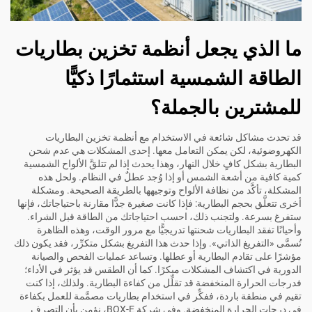
ما الذي يجعل أنظمة تخزين بطاريات
الطاقة الشمسية استثمارًا ذكيًّا
للمشترين بالجملة؟
قد تحدث مشاكل شائعة في الاستخدام مع أنظمة تخزين البطاريات
الكهروضوئية، لكن يمكن التعامل معها. إحدى المشكلات هي عدم شحن
البطارية بشكل كافٍ خلال النهار، وهذا يحدث إذا لم تتلقَّ الألواح الشمسية
كمية كافية من أشعة الشمس أو إذا وُجد عطلٌ في النظام. ولحل هذه
المشكلة، تأكَّد من نظافة الألواح وتوجيهها بالطريقة الصحيحة. ومشكلة
أخرى تتعلَّق بحجم البطارية: فإذا كانت صغيرة جدًّا مقارنة باحتياجاتك، فإنها
ستفرغ بسرعة. ولتجنب ذلك، احسب احتياجاتك من الطاقة قبل الشراء.
وأحيانًا تفقد البطاريات شحنتها تدريجيًّا مع مرور الوقت، وهذه الظاهرة
تُسمَّى «التفريغ الذاتي». وإذا حدث هذا التفريغ بشكل متكرِّر، فقد يكون ذلك
مؤشرًا على تقادم البطارية أو عطلها. وتساعد عمليات الفحص والصيانة
الدورية في اكتشاف المشكلات مبكرًا. كما أن الطقس قد يؤثر في الأداء؛
فدرجات الحرارة المنخفضة قد تقلِّل من كفاءة البطارية. ولذلك، إذا كنت
تقيم في منطقة باردة، ففكِّر في استخدام بطاريات مصمَّمة للعمل بكفاءة
في درجات الحرارة المنخفضة. وفي شركة BOX-E، نؤمن بأن التصرف