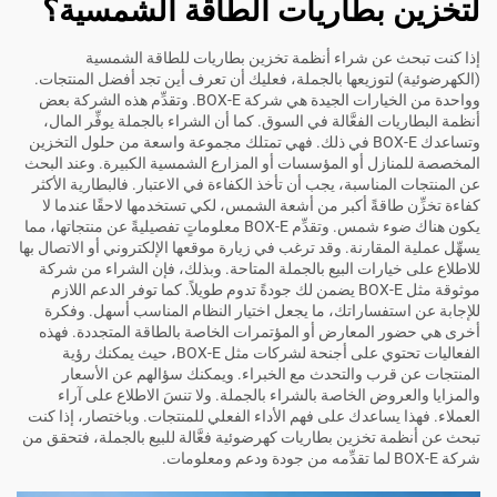
لتخزين بطاريات الطاقة الشمسية؟
إذا كنت تبحث عن شراء أنظمة تخزين بطاريات للطاقة الشمسية
(الكهرضوئية) لتوزيعها بالجملة، فعليك أن تعرف أين تجد أفضل المنتجات.
وواحدة من الخيارات الجيدة هي شركة BOX-E. وتقدِّم هذه الشركة بعض
أنظمة البطاريات الفعَّالة في السوق. كما أن الشراء بالجملة يوفِّر المال،
وتساعدك BOX-E في ذلك. فهي تمتلك مجموعة واسعة من حلول التخزين
المخصصة للمنازل أو المؤسسات أو المزارع الشمسية الكبيرة. وعند البحث
عن المنتجات المناسبة، يجب أن تأخذ الكفاءة في الاعتبار. فالبطارية الأكثر
كفاءة تخزِّن طاقةً أكبر من أشعة الشمس، لكي تستخدمها لاحقًا عندما لا
يكون هناك ضوء شمس. وتقدِّم BOX-E معلوماتٍ تفصيليةً عن منتجاتها، مما
يسهِّل عملية المقارنة. وقد ترغب في زيارة موقعها الإلكتروني أو الاتصال بها
للاطلاع على خيارات البيع بالجملة المتاحة. وبذلك، فإن الشراء من شركة
موثوقة مثل BOX-E يضمن لك جودةً تدوم طويلاً. كما توفر الدعم اللازم
للإجابة عن استفساراتك، ما يجعل اختيار النظام المناسب أسهل. وفكرة
أخرى هي حضور المعارض أو المؤتمرات الخاصة بالطاقة المتجددة. فهذه
الفعاليات تحتوي على أجنحة لشركات مثل BOX-E، حيث يمكنك رؤية
المنتجات عن قرب والتحدث مع الخبراء. ويمكنك سؤالهم عن الأسعار
والمزايا والعروض الخاصة بالشراء بالجملة. ولا تنسَ الاطلاع على آراء
العملاء. فهذا يساعدك على فهم الأداء الفعلي للمنتجات. وباختصار، إذا كنت
تبحث عن أنظمة تخزين بطاريات كهرضوئية فعَّالة للبيع بالجملة، فتحقق من
شركة BOX-E لما تقدِّمه من جودة ودعم ومعلومات.