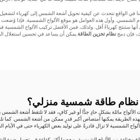
نا في الواقع نتحدث عن كيفية تحويل أشعة الشمس إلى كهرباء لتشغيل
ام الشمسي. وأول هذه العوامل هو موقع الألواح الشمسية. فإذا وُضعت ا
ي أنها ستنتج كهرباءً أقل. ولذلك، فمن الأفضل تركيب الألواح الشمسية
ك، فإن دمج
نظام تخزين الطاقة
يمكن أن يساعد في تحسين استغلال الط
يب نظام طاقة شمسية منزلي؟
 الألواح مائلة بشكلٍ حادٍ جدًّا أو غير كافٍ، فقد لا تلتقط أشعة الشمس ب
ذه الطريقة يمكنها امتصاص أكبر قدرٍ ممكن من أشعة الشمس. كما تلعب ال
الألواح الشمسية لا تزال قادرةً على توليد بعض الكهرباء حتى في الأيام 
أنواع مختلفة من الألواح الشمسية، وبعضها أكثر كفاءة في تحويل ضوء ال