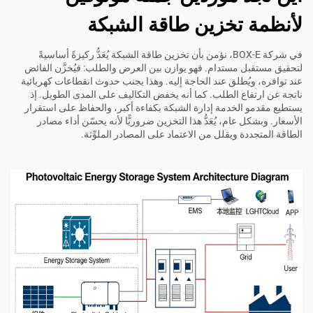
لأنظمة تخزين طاقة الشبكة
في شركة BOX-E، نؤمن بأن تخزين طاقة الشبكة يُعَدُّ ركيزةً أساسيةً
لتحقيق مستقبل مستدام. فهو يوازن بين العرض والطلب: فيُخزَّن الفائض
عند توافره، ويُطلق عند الحاجة إليه. وهذا يجنب حدوث انقطاعات كهربائية
ناتجة عن ارتفاع الطلب. كما أنه يخفض التكاليف على المدى الطويل. إذ
يستطيع مقدمو الخدمة إدارة الشبكة بكفاءة أكبر، والحفاظ على استقرار
الأسعار. وبشكل عام، يُعَدُّ هذا التخزين ضروريًّا لأنه يحسّن أداء مصادر
الطاقة المتجددة ويقلل من الاعتماد على المصادر الملوِّثة.