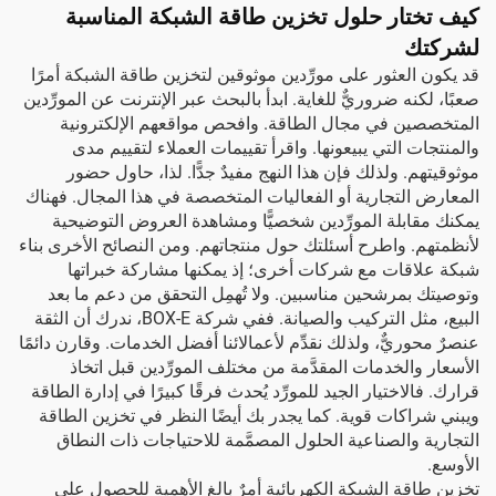
كيف تختار حلول تخزين طاقة الشبكة المناسبة
لشركتك
قد يكون العثور على مورِّدين موثوقين لتخزين طاقة الشبكة أمرًا
صعبًا، لكنه ضروريٌّ للغاية. ابدأ بالبحث عبر الإنترنت عن المورِّدين
المتخصصين في مجال الطاقة. وافحص مواقعهم الإلكترونية
والمنتجات التي يبيعونها. واقرأ تقييمات العملاء لتقييم مدى
موثوقيتهم. ولذلك فإن هذا النهج مفيدٌ جدًّا. لذا، حاول حضور
المعارض التجارية أو الفعاليات المتخصصة في هذا المجال. فهناك
يمكنك مقابلة المورِّدين شخصيًّا ومشاهدة العروض التوضيحية
لأنظمتهم. واطرح أسئلتك حول منتجاتهم. ومن النصائح الأخرى بناء
شبكة علاقات مع شركات أخرى؛ إذ يمكنها مشاركة خبراتها
وتوصيتك بمرشحين مناسبين. ولا تُهمِل التحقق من دعم ما بعد
البيع، مثل التركيب والصيانة. ففي شركة BOX-E، ندرك أن الثقة
عنصرٌ محوريٌّ، ولذلك نقدِّم لأعمالائنا أفضل الخدمات. وقارن دائمًا
الأسعار والخدمات المقدَّمة من مختلف المورِّدين قبل اتخاذ
قرارك. فالاختيار الجيد للمورِّد يُحدث فرقًا كبيرًا في إدارة الطاقة
ويبني شراكات قوية. كما يجدر بك أيضًا النظر في
تخزين الطاقة
التجارية والصناعية
الحلول المصمَّمة للاحتياجات ذات النطاق
الأوسع.
تخزين طاقة الشبكة الكهربائية أمرٌ بالغ الأهمية للحصول على