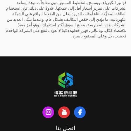
فواتير الكهرباء، ويسمح بالتخطيط المسبق دون مفاجآت. وهذا يساعد
الشركات على تمرير أسعار أقل إلى عملائها. علاوةً على ذلك، فإن استخدام
الطاقة المخزَّنة أثناء أوقات الذروة يقلل من الضغط الواقع على الشبكة
الكهربائية، ما يؤدي إلى خفض التكاليف بشكل عام. وعندما تتبنّى العديد من
الشركات هذه الممارسة، يصبح السوق أكثر استقرارًا، وهو أمرٌ مفيدٌ
للاقتصاد ككل. وبالتالي، فهي خطوة ذكيةٌ لا تعود بالنفع على الشركة الواحدة
فحسب، بل وعلى المجتمع بأسره.
اتصل بنا