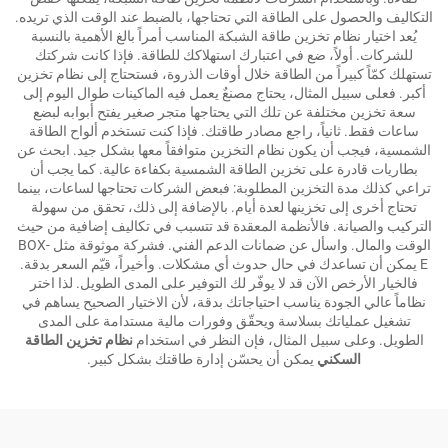
التكاليف والحصول على الطاقة التي تحتاجها، بالضبط عند الوقت الذي تريده.
يُعد اختيار نظام تخزين طاقة الشبكة المناسب أمراً بالغ الأهمية بالنسبة
للشركات. أولاً، ضع في اعتبارك استهلاكك للطاقة. فإذا كانت شركتك
تستهلك كمّاً كبيراً من الطاقة خلال أوقات الذروة، فستحتاج إلى نظام تخزين
أكبر. فعلى سبيل المثال، يحتاج مصنعٌ يعمل فيه الماكينات طوال اليوم إلى
سعة تخزين مختلفة عن تلك التي يحتاجها متجر صغير يفتح أبوابه لبضع
ساعات فقط. ثانياً، راجع مصادر طاقتك. فإذا كنت تستخدم ألواح الطاقة
الشمسية، فيجب أن يكون نظام التخزين متوافقاً معها بشكل جيد. ابحث عن
بطاريات قادرة على تخزين الطاقة الشمسية بكفاءة عالية. كما يجب أن
تراعي كذلك مدة التخزين المطلوبة: فبعض الشركات تحتاجها لساعات، بينما
تحتاج أخرى إلى تخزينها لعدة أيام. بالإضافة إلى ذلك، تحقق من سهولة
التركيب والصيانة. فالأنظمة المعقدة قد تتسبب في تكاليف إضافية من حيث
الوقت والمال. واسأل عن ضمانات الدعم الفني. فشركة موثوقة مثل BOX-
E يمكن أن تساعدك في حال حدوث أي مشكلات. وأخيراً، قيّم السعر بدقة.
فالخيار الأرخص الآن قد لا يوفّر لك التوفير على المدى الطويل. لذا اختر
نظاماً عالي الجودة يناسب احتياجاتك بدقة، لأن الاختيار الصحيح يساهم في
تشغيل عملياتك بسلاسة ويحقّق وفورات مالية مستدامة على المدى
الطويل. وعلى سبيل المثال، فإن النظر في استخدام
نظام تخزين الطاقة
السكني
يمكن أن يحسّن إدارة طاقتك بشكل كبير.