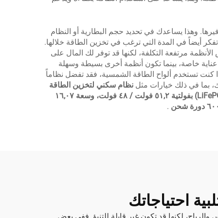
فيرها. وهذا يساعدك في تحديد حجم البطارية أو النظام
كر أيضاً في المدة التي ترغب في تخزين الطاقة خلالها.
لأنظمة مرتفعة التكلفة، لكنها قد توفر لك المال على
 عناية خاصة، بينما تكون أنظمة أخرى بسيطة وسهلة
إذا كنت تستخدم ألواح الطاقة الشمسية، فقد تفضل نظاماً
نظام سكني لتخزين الطاقة
بطارية ليثيوم-أيون من نوع ليثيوم حديد فوسفات (LiFePO4) بفولتية ٥١,٢ فولت / ٤٨ فولت، وسعة ١٦,٠٧
.
بية احتياجاتك
لرياح، لكنها قد تكون غير قابلة للتنبؤ. ففي بعض