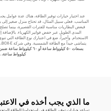
عند اختيار خيارات توفير الطاقة، هناك عدة عوامل يجب 
المناسب. فعلى سبيل المثال، قد تحتاج منزل صغير إلى بط
فبعض البطاريات مناسبة للفترات القصيرة، بينما تصلح 
المدى الطويل عبر خفض فواتير الكهرباء. بالإضافة 
الاستخدام. وأخيراً، ضع في اعتبارك نوع الطاقة التي تنو
يتماشى جيداً مع الطاقة الشمسية. وفي شركة BOX-E، يمكننا مساعدتك في إيجاد الخيار الأنسب الذي يلائم احتياجاتك وميزانيتك، بما في ذلك خيارات مثل
بسعات ٥٠ كيلوواط ساعة أو ٦٠ كيلوواط ساعة ضمن خزانة متكاملة
كيلوواط ساعة، وسعة ٢٨٠ أمبير ساعة، مخصصة لتخزين الطاقة الشمسية،
ما الذي يجب أخذه في الاعتبا
تساعد خيارات توفير الطاقة في استخدامنا للطاقة المتجد