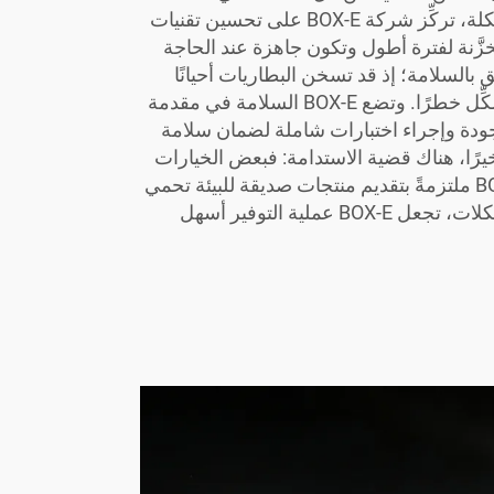
بتخزينها. وللتعامل مع هذه المشكلة، تركِّز شركة BOX-E على تحسين تقنيات
َّنة لفترة أطول وتكون جاهزة عند الحاجة
ق بالسلامة؛ إذ قد تسخن البطاريات أحيانًا
بشكل مفرط أو تشتعل، مما يشكِّل خطرًا. وتضع BOX-E السلامة في مقدمة
الجودة وإجراء اختبارات شاملة لضمان سلامة
يرًا، هناك قضية الاستدامة: فبعض الخيارات
ليست صديقة للبيئة. وتعتبر BOX-E ملتزمةً بتقديم منتجات صديقة للبيئة تحمي
كوكب الأرض. وبحلِّها لهذه المشكلات، تجعل BOX-E عملية التوفير أسهل