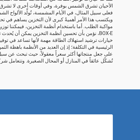
الأحيان تشرق الشمس بوفرة، وفي أوقات أخرى لا تشرق كثيرًا
فعلى سبيل المثال، في الأيام المشمسة، تُولِّد الألواح الش
ويكتسب هذا الأمر أهميةً كبرى لأن التخزين يساهم في ت
مواكبة الطلب. أما باستخدام أنظمة التخزين، فيمكننا توز
BOX-E، نؤمن بأن تحسين أنظمة التخزين يمكن أن يُحدث تغييرًا كبيرًا في كيفية استخدام الطاقة، ويساعد في حماية كوكبنا لأجل الغد.
خيارات ترشيد استهلاك الطاقة مهمة لأنها تساعد في توفي
على جعل منتجاتها أكثر سعراً معقولاً، حيث تبحث عن سبل
تُشكّل عائقاً في المنازل أو المحال الصغيرة. وتتعامل شركة BOX-E مع هذه المشكلة عبر تصميم خيارات مدمجة وفعّالة تناسب المساحات الضيقة ب