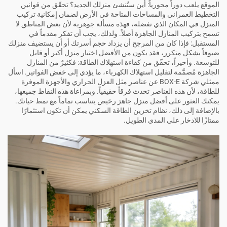
الموقع يلعب دوراً محورياً: أين ستُنشئ منزلك الجديد؟ تحقّق من قوانين
التخطيط العمراني والمساحات المتاحة في الأرض لضمان إمكانية تركيب
المنزل في المكان الذي تفضله، فهذه مسألة جوهرية لأن بعض المناطق لا
تسمح بتركيب المنازل الجاهزة أصلاً. ولذلك، يجب أن تفكر مقدماً في
المستقبل: فإذا كان من المرجح أن يزداد حجم أسرتك أو أن يستضيف منزلك
ضيوفاً بشكل متكرر، فقد يكون من الأفضل اختيار منزل أكبر أو قابل
للتوسعة. وأخيراً، تحقّق من كفاءة استهلاك الطاقة: فكثيرٌ من المنازل
الجاهزة مُصمَّمة لتقليل استهلاك الكهرباء، ما يؤدي إلى خفض الفواتير. اسأل
ممثلي شركة BOX-E عن عناصر مثل العزل الحراري والأجهزة الموفرة
للطاقة، لأن هذه العناصر تحدث فرقاً حقيقياً. وبمراعاة هذه النقاط جميعها،
يمكنك العثور على أفضل منزل جاهز رخيص يتناسب تماماً مع نمط حياتك.
بالإضافة إلى ذلك،
نظام تخزين الطاقة السكني
يمكن أن تكون استثمارًا
ممتازًا للادخار على المدى الطويل.