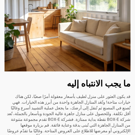
ما يجب الانتباه إليه
قد يكون العثور على منزل لطيف بأسعار معقولة أمرًا صعبًا، لكن هناك
خيارات متاحة! وتُعَد المنازل الجاهزة واحدة من أبرز هذه الخيارات. فهي
تُصنع في المصنع ثم تُنقل إلى أرضك، ما يجعل عملية التشييد أسرع وغالبًا
أقل تكلفة. وللحصول على منازل جاهزة عالية الجودة وبأسعار بالجملة، تُعد
شركة BOX-E نقطة بداية ممتازة. فشركة BOX-E تقدم مجموعة متنوعة
من المنازل الجاهزة التي تُبنى بدقة وعناية فائقة. قم بزيارة موقعها
الإلكتروني أو معرضها للاطلاع على العروض المتاحة. وغالبًا ما تقدّم عروضًا