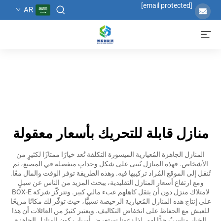
[email protected]
AR
منازل قابلة للتحريك بأسعار معقولة
المنازل الجاهزة المُعيارية الميسورة التكلفة تُعد خيارًا ممتازًا لكثيرٍ من
الأشخاص. فهذه المنازل تُبنى على شكل وحداتٍ منفصلة في المصنع، ثم
تُنقل إلى الموقع المُراد تركيبها فيه. وهذه الطريقة توفر الوقت والمال معًا.
ومع ارتفاع أسعار المنازل التقليدية، يبحث المزيد من الناس عن سبلٍ
لامتلاك منزل دون أن يثقل كاهلهم عبء مالي كبير. وتتركّز شركة BOX-E
على إنتاج هذه المنازل المُعيارية الرخيصة نسبيًّا، حيث توفّر لك مكانًا مريحًا
للعيش مع الحفاظ على انخفاض التكاليف. ويعتبر كثيرٌ من العائلات أن هذا
الخيار مناسبٌ جدًّا لهم. لذا دعونا نستعرض أسباب كون المنازل الجاهزة