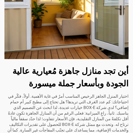
أين تجد منازل جاهزة مُعيارية عالية
الجودة وبأسعار جملة ميسورة
اختيار المنزل الجاهز الرخيص المناسب أمرٌ في غاية الأهمية. أولاً، فكّر في
احتياجاتك: كم عدد الغرف التي تريدها؟ هل تحتاج إلى مطبخ كبير أم حمام
إضافي؟ لدى شركة BOX-E خيارات عديدة، لذا ابحث عن التصميم الذي
يناسبك. ثانياً، راعِ الميزانية: فعلى الرغم من أن المنازل الجاهزة تكون عادةً
أقل تكلفةً من المنازل التقليدية، فإن الأسعار تتفاوت؛ لذا حدّد سقفاً مالياً
ترتاح له. وتحدث مع ممثل شركة BOX-E للحصول على تقديرات التكاليف
والخدمات الإضافية، مما يساعدك على تجنّب المفاجآت غير السارة. كما أن