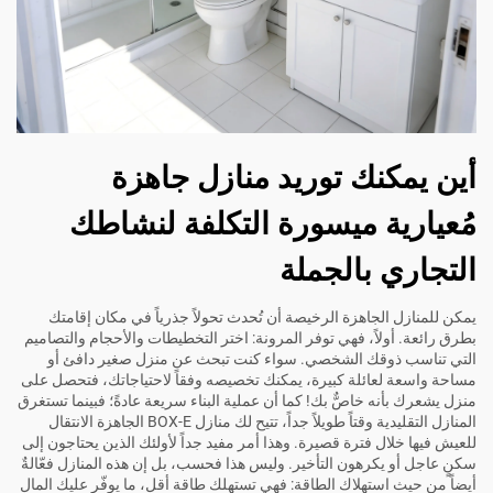
أين يمكنك توريد منازل جاهزة
مُعيارية ميسورة التكلفة لنشاطك
التجاري بالجملة
يمكن للمنازل الجاهزة الرخيصة أن تُحدث تحولاً جذرياً في مكان إقامتك
بطرق رائعة. أولاً، فهي توفر المرونة: اختر التخطيطات والأحجام والتصاميم
التي تناسب ذوقك الشخصي. سواء كنت تبحث عن منزل صغير دافئ أو
مساحة واسعة لعائلة كبيرة، يمكنك تخصيصه وفقاً لاحتياجاتك، فتحصل على
منزل يشعرك بأنه خاصٌّ بك! كما أن عملية البناء سريعة عادةً؛ فبينما تستغرق
المنازل التقليدية وقتاً طويلاً جداً، تتيح لك منازل BOX-E الجاهزة الانتقال
للعيش فيها خلال فترة قصيرة. وهذا أمر مفيد جداً لأولئك الذين يحتاجون إلى
سكنٍ عاجل أو يكرهون التأخير. وليس هذا فحسب، بل إن هذه المنازل فعّالةٌ
أيضاً من حيث استهلاك الطاقة: فهي تستهلك طاقة أقل، ما يوفّر عليك المال