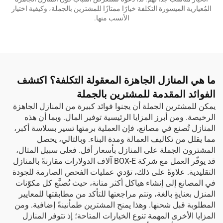
المُعيارية الميسورة التكلفة خيارًا ممتازًا للمشترين بالجملة، وكيفية اختيار
الأنسب منها.
ما هي المنازل الجاهزة المعقولة التكلفة؟ اكتشف
الفوائد المقدمة للمشترين بالجملة
يمكن للمشترين الجملة أن يجنوا فوائد كبيرة من المنازل الجاهزة
الرخيصة. ومن أبرز المزايا الرئيسية توفير المال. وبما أن هذه
المنازل تُصنع في مصانع، فإن العملية برمتها تسير بسلاسة أكبر،
مما يقلل من تكاليف العمالة ومدة البناء. وبالتالي، يحصل
المشترون الجملة على المنازل بأسعار أقل. فعلى سبيل المثال،
قد يوفّر العمل مع شركة BOX-E آلاف الدولارات مقارنةً بالمنازل
التقليدية. علاوةً على ذلك، تؤدي عمليات الفحص الصارمة للجودة
في المصانع إلى إنشاء هياكل أكثر متانة، حيث تُصنَّع كل مكوّنات
المنزل بعنايةٍ بالغة، وتتم مراجعتها للتأكد من مطابقتها للمعايير
المطلوبة قبل شحنها. وهذا يمنح المشترين طمأنينةً إضافية. ومن
المزايا الأخرى المهمة تنوع الخيارات المتاحة؛ إذ تتوفر المنازل