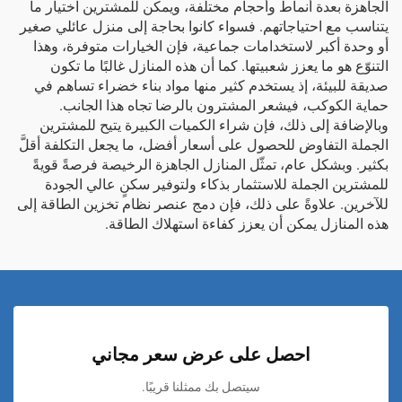
الجاهزة بعدة أنماط وأحجام مختلفة، ويمكن للمشترين اختيار ما
يتناسب مع احتياجاتهم. فسواء كانوا بحاجة إلى منزل عائلي صغير
أو وحدة أكبر لاستخدامات جماعية، فإن الخيارات متوفرة، وهذا
التنوّع هو ما يعزز شعبيتها. كما أن هذه المنازل غالبًا ما تكون
صديقة للبيئة، إذ يستخدم كثير منها مواد بناء خضراء تساهم في
حماية الكوكب، فيشعر المشترون بالرضا تجاه هذا الجانب.
وبالإضافة إلى ذلك، فإن شراء الكميات الكبيرة يتيح للمشترين
الجملة التفاوض للحصول على أسعار أفضل، ما يجعل التكلفة أقلَّ
بكثير. وبشكل عام، تمثّل المنازل الجاهزة الرخيصة فرصةً قويةً
للمشترين الجملة للاستثمار بذكاء ولتوفير سكنٍ عالي الجودة
للآخرين. علاوةً على ذلك، فإن دمج عنصر
نظام تخزين الطاقة
إلى
هذه المنازل يمكن أن يعزز كفاءة استهلاك الطاقة.
احصل على عرض سعر مجاني
سيتصل بك ممثلنا قريبًا.