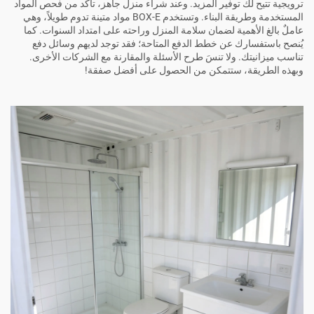
ترويجية تتيح لك توفير المزيد. وعند شراء منزل جاهز، تأكّد من فحص المواد
المستخدمة وطريقة البناء. وتستخدم BOX-E مواد متينة تدوم طويلاً، وهي
عاملٌ بالغ الأهمية لضمان سلامة المنزل وراحته على امتداد السنوات. كما
يُنصح باستفسارك عن خطط الدفع المتاحة؛ فقد توجد لديهم وسائل دفع
تناسب ميزانيتك. ولا تنسَ طرح الأسئلة والمقارنة مع الشركات الأخرى.
وبهذه الطريقة، ستتمكن من الحصول على أفضل صفقة!