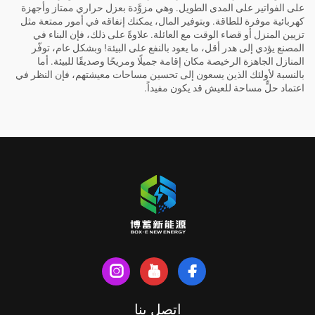
على الفواتير على المدى الطويل. وهي مزوَّدة بعزل حراري ممتاز وأجهزة
كهربائية موفرة للطاقة. وبتوفير المال، يمكنك إنفاقه في أمور ممتعة مثل
تزيين المنزل أو قضاء الوقت مع العائلة. علاوةً على ذلك، فإن البناء في
المصنع يؤدي إلى هدر أقل، ما يعود بالنفع على البيئة! وبشكل عام، توفّر
المنازل الجاهزة الرخيصة مكان إقامة جميلًا ومريحًا وصديقًا للبيئة. أما
بالنسبة لأولئك الذين يسعون إلى تحسين مساحات معيشتهم، فإن النظر في
اعتماد حلٍّ
مساحة للعيش
قد يكون مفيداً.
اتصل بنا