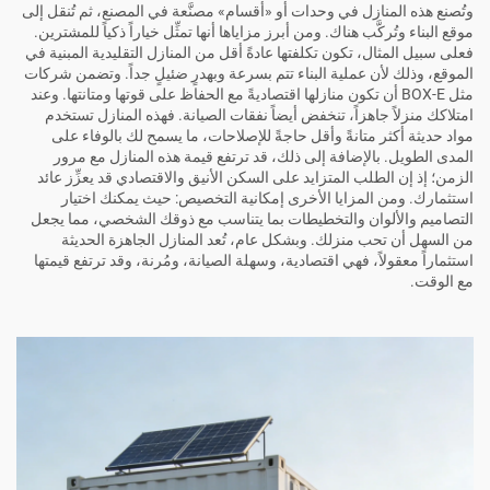
وتُصنع هذه المنازل في وحدات أو «أقسام» مصنَّعة في المصنع، ثم تُنقل إلى
موقع البناء وتُركَّب هناك. ومن أبرز مزاياها أنها تمثِّل خياراً ذكياً للمشترين.
فعلى سبيل المثال، تكون تكلفتها عادةً أقل من المنازل التقليدية المبنية في
الموقع، وذلك لأن عملية البناء تتم بسرعة وبهدرٍ ضئيلٍ جداً. وتضمن شركات
مثل BOX-E أن تكون منازلها اقتصاديةً مع الحفاظ على قوتها ومتانتها. وعند
امتلاكك منزلاً جاهزاً، تنخفض أيضاً نفقات الصيانة. فهذه المنازل تستخدم
مواد حديثة أكثر متانةً وأقل حاجةً للإصلاحات، ما يسمح لك بالوفاء على
المدى الطويل. بالإضافة إلى ذلك، قد ترتفع قيمة هذه المنازل مع مرور
الزمن؛ إذ إن الطلب المتزايد على السكن الأنيق والاقتصادي قد يعزِّز عائد
استثمارك. ومن المزايا الأخرى إمكانية التخصيص: حيث يمكنك اختيار
التصاميم والألوان والتخطيطات بما يتناسب مع ذوقك الشخصي، مما يجعل
من السهل أن تحب منزلك. وبشكل عام، تُعد المنازل الجاهزة الحديثة
استثماراً معقولاً، فهي اقتصادية، وسهلة الصيانة، ومُرنة، وقد ترتفع قيمتها
مع الوقت.