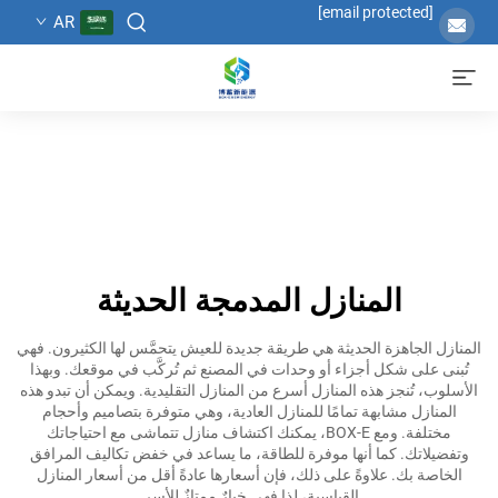
[email protected]
AR
المنازل المدمجة الحديثة
المنازل الجاهزة الحديثة هي طريقة جديدة للعيش يتحمَّس لها الكثيرون. فهي
تُبنى على شكل أجزاء أو وحدات في المصنع ثم تُركَّب في موقعك. وبهذا
الأسلوب، تُنجز هذه المنازل أسرع من المنازل التقليدية. ويمكن أن تبدو هذه
المنازل مشابهة تمامًا للمنازل العادية، وهي متوفرة بتصاميم وأحجام
مختلفة. ومع BOX-E، يمكنك اكتشاف منازل تتماشى مع احتياجاتك
وتفضيلاتك. كما أنها موفرة للطاقة، ما يساعد في خفض تكاليف المرافق
الخاصة بك. علاوةً على ذلك، فإن أسعارها عادةً أقل من أسعار المنازل
القياسية، لذا فهي خيارٌ ممتازٌ للأسر.