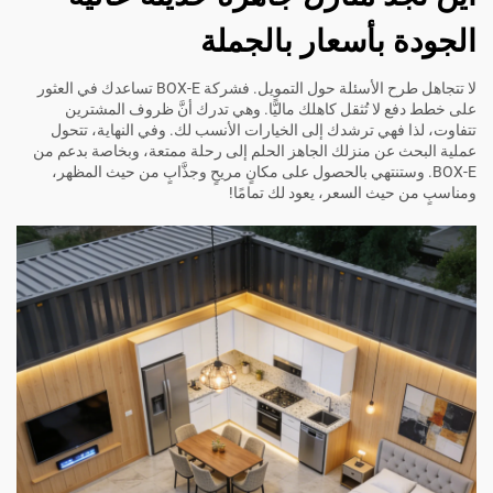
الجودة بأسعار بالجملة
لا تتجاهل طرح الأسئلة حول التمويل. فشركة BOX-E تساعدك في العثور
على خطط دفع لا تُثقل كاهلك ماليًّا. وهي تدرك أنَّ ظروف المشترين
تتفاوت، لذا فهي ترشدك إلى الخيارات الأنسب لك. وفي النهاية، تتحول
عملية البحث عن منزلك الجاهز الحلم إلى رحلة ممتعة، وبخاصة بدعم من
BOX-E. وستنتهي بالحصول على مكانٍ مريحٍ وجذَّابٍ من حيث المظهر،
ومناسبٍ من حيث السعر، يعود لك تمامًا!