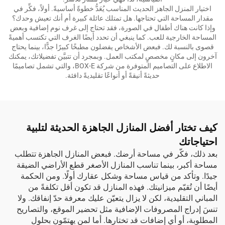
اختيار المنزل الجاهز الحديث المناسب يُعَدُّ خطوةً أساسيةً. أولاً، فكِّر في
مقدار المساحة التي تحتاجها. هل تمتلك عائلة كبيرة أم أنك تعيش وحدك؟
وإذا كانت هناك أطفال في الصورة، فقد تحتاج إلى غرف نوم إضافية وبعض
المساحة الخارجية للعب. كما ينبغي أن تحدد أيضًا الغرف التي تكتسب أهميةً
قصوى بالنسبة لك. فبعض الأشخاص يفضلون مطبخًا كبيرًا جدًّا، بينما يحتاج
آخرون إلى مكانٍ مخصصٍ لمكتب العمل. وبمجرد أن تتبيَّن تفضيلاتك، يمكنك
الاطلاع على التصاميم المتوفرة من شركة BOX-E، والتي تشمل تصاميمًا
حديثةً أنيقةً أو أنواعًا تقليديةً دافئة.
كيف تختار أفضل المنازل الجاهزة الحديثة لتلبية
احتياجاتك
بعد ذلك، فكّر في مساحة أرضك. فبعض المنازل الجاهزة تتطلب
مساحة أكبر، بينما تناسب المنازل الأصغر قطع الأراضي الضيقة
جيدًا. وتأكد من قياس مساحة وشكل عقارك أولًا. ومن الحكمة
أيضًا أن تُقيّم ميزانيتك. فهذه المنازل قد تكون أقل تكلفةً من
المباني التقليدية، لكن لا يزال يتعيّن عليك معرفة حدّ إنفاقك. ولا
تنسَ إدراج المصروفات الإضافية مثل تحضير الموقع، والتصاريح
المطلوبة، أو أي إضافات قد تختارها. أما لمن يهتمّون بحلول