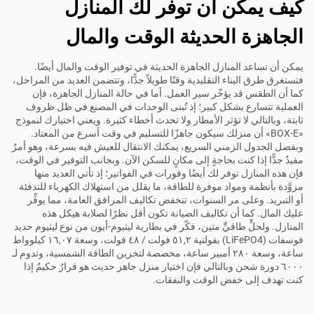
كيف يمكن أن توفر لك المنازل
الجاهزة الحديثة الوقت والمال
يمكن أن تساعد المنازل الجاهزة الحديثة في توفير الوقت والمال أيضًا.
فتستغرق طرق البناء التقليدية وقتًا طويلاً جدًّا، وتتضمن العديد من المراحل،
كما أن الطقس قد يؤخّر سير العمل. أما في حالة المنازل الجاهزة، فإن
العملية تتسارع بشكل كبير؛ إذ تُبنى الوحدات في المصنع في ظل ظروف
ثابتة، وبالتالي لا تؤثر الأمطار ولا تحدث أخطاء كثيرة. ويعني اختيارك لنموذج
«BOX-E» أن منزلك سيكون جاهزًا للتسليم في وقت أسرع من المعتاد.
وبفضل الجدول الزمني السريع، يمكنك الانتقال للعيش فيه بسرعة، وهو أمرٌ
مفيدٌ جدًّا إذا كنت بحاجةٍ إلى مكانٍ للسكن الآن. وبجانب التوفير في الوقت،
فإن هذه المنازل توفر لك أيضًا وفورات في الفواتير؛ إذ تأتي العديد منها
مزوَّدة بأنظمة ومواد موفرة للطاقة، ما يقلل من استهلاك الكهرباء للتدفئة
أو التبريد. وعلى مر السنوات، تنخفض تكاليف المرافق العامة، مما يوفِّر
عليك المال. كما أن تكاليف الصيانة تكون أقل نظرًا لصلابة هيكل هذه
المنازل. ولحلٍّ طاقيٍّ متين، فكّر في
بطارية ليثيوم-أيون من نوع ليثيوم حديد
فوسفات (LiFePO4) بفولتية ٥١,٢ فولت / ٤٨ فولت، وسعة ١٦,٠٧ كيلوواط
ساعة، وسعة ٢٨٠ أمبير ساعة، مخصصة لتخزين الطاقة الشمسية، وتدوم لـ
٦٠٠٠ دورة شحن
وبالتالي فإن اختيار منزل جاهز حديث هو قرارٌ حكيمٌ إذا
كنت تهدف إلى خفض الوقت والنفقات.