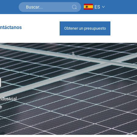
ES
ntáctanos
Obtener un presupuesto
l
dustrial