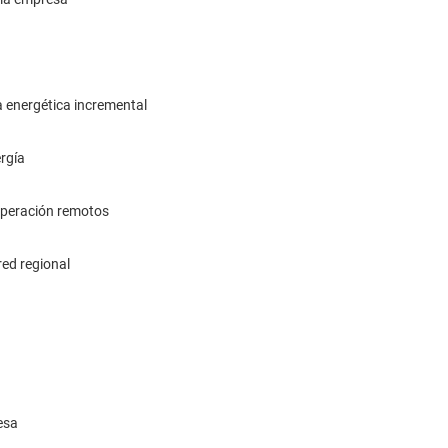
 energética incremental
ergía
operación remotos
red regional
esa