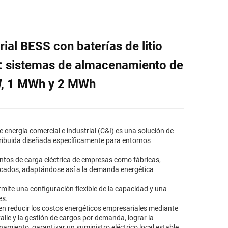
ial BESS con baterías de litio
r: sistemas de almacenamiento de
W, 1 MWh y 2 MWh
 energía comercial e industrial (C&I) es una solución de
ribuida diseñada específicamente para entornos
 puntos de carga eléctrica de empresas como fábricas,
rcados, adaptándose así a la demanda energética
mite una configuración flexible de la capacidad y una
es.
yen reducir los costos energéticos empresariales mediante
valle y la gestión de cargos por demanda, lograr la
amiento, garantizar un suministro eléctrico local estable,