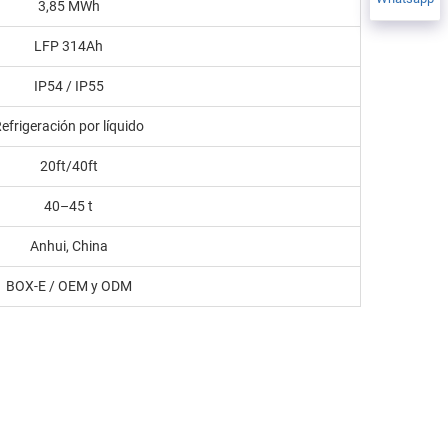
3,85 MWh
LFP 314Ah
IP54 / IP55
efrigeración por líquido
20ft/40ft
40–45 t
Anhui, China
BOX-E / OEM y ODM