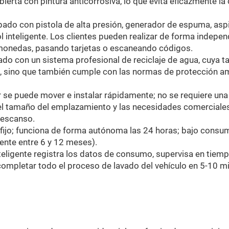
bierta con pintura anticorrosiva, lo que evita eficazmente l
pado con pistola de alta presión, generador de espuma, aspi
 inteligente. Los clientes pueden realizar de forma independ
o monedas, pasando tarjetas o escaneando códigos.
do con un sistema profesional de reciclaje de agua, cuya ta
, sino que también cumple con las normas de protección ambi
r se puede mover e instalar rápidamente; no se requiere una
n el tamaño del emplazamiento y las necesidades comerciale
descanso.
 fijo; funciona de forma autónoma las 24 horas; bajo consu
ente entre 6 y 12 meses).
nteligente registra los datos de consumo, supervisa en tiem
ompletar todo el proceso de lavado del vehículo en 5-10 min