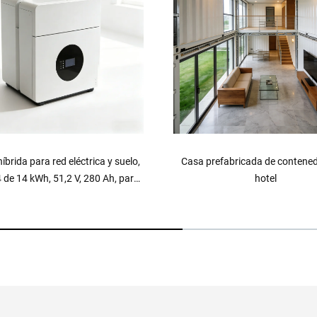
efabricada de contenedor para
Armario exterior todo-en-u
hotel
almacenamiento de energía sola
kWh con refrigeración por 