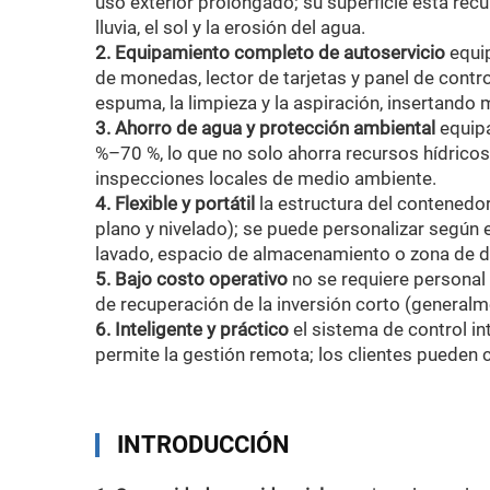
uso exterior prolongado; su superficie está recu
lluvia, el sol y la erosión del agua.
2. Equipamiento completo de autoservicio
equi
de monedas, lector de tarjetas y panel de control
espuma, la limpieza y la aspiración, insertand
3. Ahorro de agua y protección ambiental
equipa
%–70 %, lo que no solo ahorra recursos hídricos
inspecciones locales de medio ambiente.
4. Flexible y portátil
la estructura del contenedo
plano y nivelado); se puede personalizar segú
lavado, espacio de almacenamiento o zona de 
5. Bajo costo operativo
no se requiere personal
de recuperación de la inversión corto (generalm
6. Inteligente y práctico
el sistema de control i
permite la gestión remota; los clientes pueden c
INTRODUCCIÓN