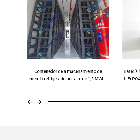
o de
Batería híbrida para red eléctrica y suelo,
Casa pr
5 MWh /
LiFePO4 de 14 kWh, 51,2 V, 280 Ah, para
almacenamiento de energía solar