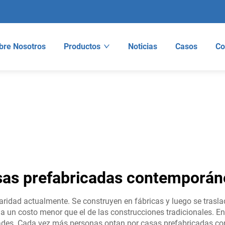
bre Nosotros
Productos
Noticias
Casos
Co
sas prefabricadas contemporán
idad actualmente. Se construyen en fábricas y luego se traslad
a un costo menor que el de las construcciones tradicionales. E
dades. Cada vez más personas optan por casas prefabricadas co