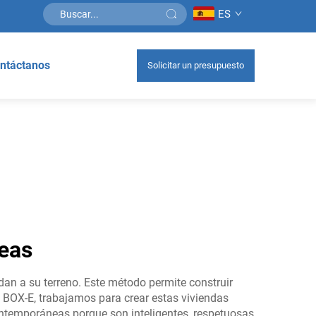
ES
ntáctanos
Solicitar un presupuesto
eas
an a su terreno. Este método permite construir
n BOX-E, trabajamos para crear estas viviendas
ntemporáneas porque son inteligentes, respetuosas