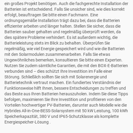
ein großes Projekt benötigen. Auch die fachgerechte Installation der
Batterien ist entscheidend. Falls Sie unsicher sind, wie dies korrekt
erfolgt, beauftragen Sie bitte einen Fachmann. Eine
ordnungsgemäße Installation trägt dazu bei, dass die Batterien
effizienter arbeiten und länger halten. Stellen Sie sicher, dass die
Batterien sauber gehalten und regelmäßig überprüft werden, da
dies spätere Probleme verhindert. Es ist außerdem wichtig, die
Batterieleistung stets im Blick zu behalten. Überprüfen Sie
regelmäßig, wie viel Energie gespeichert wird und wie die Batterien
mit den Solarmodulen zusammenarbeiten. Falls Sie etwas
Ungewöhnliches bemerken, konsultieren Sie bitte einen Experten.
Nutzen Sie zudem sämtliche Garantien, die mit den BOX-E-Batterien
verbunden sind – dies schützt Ihre Investition im Falle einer
Störung. Schließlich sollten Sie sich mit Solarenergie und
Batterietechnik vertraut machen. Ein fundiertes Verständnis der
Funktionsweise hilft Ihnen, bessere Entscheidungen zu treffen und
das Beste aus Ihren Batterien herauszuholen. Indem Sie diese Tipps
befolgen, maximieren Sie Ihre Investition und profitieren von den
Vorteilen hochwertiger PV-Batterien, darunter auch Modelle wie die
Hybrides All-in-One-BESS-Solarsystem mit 50 kW Leistung, 100 kWh
Speicherkapazität, 380 V und IP65-Schutzklasse als komplette
Energiespeicher-Lösung
.