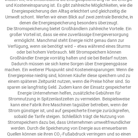
und Kosteneinsparung ist. Es gibt zahlreiche Möglichkeiten, wie die
Energiespeicherung den Alltag erleichtert und gleichzeitig die
Umwelt schont. Werfen wir einen Blick auf zwei zentrale Bereiche, in
denen die Energiespeicherung besonders überzeugt.
Die Stromspeicherung bietet Großhändlern zahlreiche Vorteile. Ein
großer Vorteil ist, dass sie eine zuverlässige Energieversorgung
ermöglicht. Manchmal steht Energie nicht genau dann zur
Verfügung, wenn sie benötigt wird – etwa während eines Sturms
oder bei hohem Verbrauch. Mit Stromspeichern können
Großhändler Energie vorrätig halten und sie bei Bedarf nutzen.
Dadurch müssen sie sich keine Sorgen über Energieengpässe
machen. Ein weiterer Pluspunkt sind Kosteneinsparungen: Wenn die
Energiepreise niedrig sind, können Käufer diese speichern und zu
einem späteren Zeitpunkt nutzen, wenn die Preise höher sind. So
sparen sie langfristig Geld. Zudem kann der Einsatz gespeicherter
Energie Unternehmen helfen, zusätzliche Gebühren für
Stromnutzung in Spitzenlastzeiten zu vermeiden. Beispielsweise
kann eine Fabrik ihre Maschinen tagsüber betreiben, wenn der
Strom günstiger ist, und auf gespeicherte Energie zurückgreifen,
sobald die Tarife steigen. Schließlich trägt die Nutzung von
Stromspeichern dazu bei, dass Unternehmen umweltfreundlicher
werden. Durch die Speicherung von Energie aus erneuerbaren
Quellen können sie ihren CO₂-Fußabdruck verringern und so einen