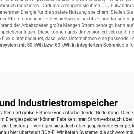
rauch reduzieren. Dadurch verringern sie ihren CO₂-Fußabdruck u
ehmen Energie für die spätere Nutzung speichern. Stellen Sie sic
der Strom günstig ist – beispielsweise nachts – und tagsüber ge
ährend der Arbeitszeiten große Mengen Strom benötigt, kann auf
omspeicheranlagen. Diese können groß dimensioniert sein und me
e Flexibilität bedeutet, dass jedes Unternehmen eine passende L
system mit 50 kWh bzw. 60 kWh in integriertem Schrank
die f
und Industriestromspeicher
stätten und große Betriebe von entscheidender Bedeutung. Dies
em Energiespeicher können Fabriken ihren Stromverbrauch über
iel Leistung – verfügen sie jedoch über gespeicherte Energie, k
enau hier überzeugt BOX-E. Wir liefern Systeme, die schwere ind