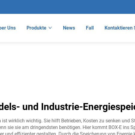
ber Uns
Produkte
News
Fall
Kontaktieren 
dels- und Industrie-Energiespei
st wirklich wichtig. Sie hilft Betrieben, Kosten zu senken und 
nn sie sie am dringendsten benötigen. Hier kommt BOX-E ins Spie
ser und effizienter gestalten. Durch die Speicherung von Ener