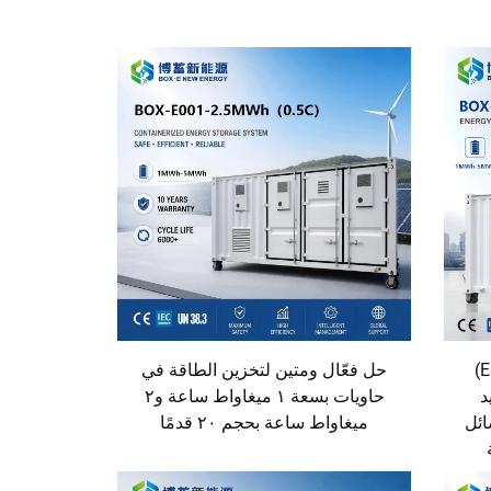
نظام تخزين الطاقة (ESS/BESS)
حل فعّال ومتين لتخزين الطاقة في
د
حاويات بسعة ١ ميغاواط ساعة و٢
 السائل
ميغاواط ساعة بحجم ٢٠ قدمًا