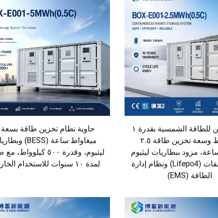
نظام هجين للطاقة الشمسية بقدرة ١
ميغاواط وسعة تخزين طاقة ٢.٥
ميغاواط ساعة (BESS) وب
اعة، مزود ببطاريات ليثيوم
ليثيوم، وقدرة ٥٠٠ كيلوواط،
حديد فوسفات (Lifepo4) ونظام إدارة
لمدة ١٠ سنوات للاستخدام الخارجي
الطاقة (EMS)