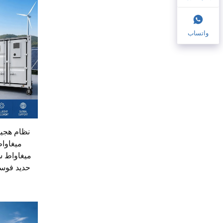
واتساب
ميغاواط س