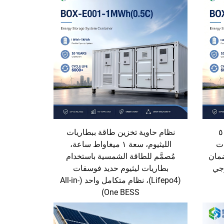
حاوية نظام تخزين طاقة بسعة ٥
نظام حاوية تخزين طاقة ببطاريات
طاريات
الليثيوم، سعة ١ ميغاواط ساعة،
 مع ضمان
مُصمَّم للطاقة الشمسية باستخدام
بطاريات ليثيوم حديد فوسفات
(Lifepo4)، نظام متكامل واحد (All-in-
One BESS)