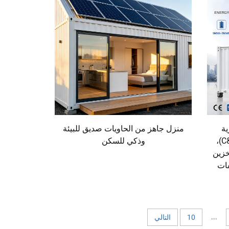
ية
منزل جاهز من الحاويات صديق للبيئة
للقطاعات الصناعية والتجارية (C&I)،
وذكي للسكن
تخزين
فات
...
10
التالي