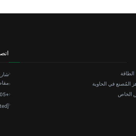
اتصل
الطاقة
شارع
مقاط
ز المُصنع في الحاوية
ض الخاص
+86-18949493005
[email protected]