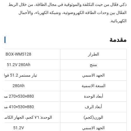
ذكي فعّال من حيث التكلفة والموثوقية في مجال الطاقة، من خلال الربط
الفعّال بين وحدات الطاقة الكهروضوئية، وشبكة الكهرباء، والأحمال
الكهربائية.
مقدمة
الطراز
BOX-WM5128
منتج
51.2V 280Ah
الجهد الاسمي
تيار مستمر 51.2 فولت
السعة الاسمية
280Ah
أبعاد الوحدة
880×530×270 مم
أبعاد الرف
880×530×410 مم
الوزن(كجم)
الوحدة: ٧٦ كجم، الجهاز الكامل: ١١٠ كجم
الجهد الاسمي
51.2V