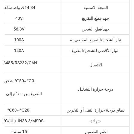
السعة الاسمية
14.34ك واط ساعة
جهد قطع التفريغ
40V
جهد قطع الشحن
56.8V
تيار الشحن/التفريغ الموصى به
100A
التيار الأقصى للشحن/التفريغ
140A
RS485/RS232/CAN
الاتصال
0℃~50℃ شحن
درجة حرارة التشغيل
التفريغ من -١٠°م إلى ٥٠°م
نطاق درجة حرارة النقل أو التخزين
-20℃~60℃
شهادة
/IEC/UL/UN38.3/MSDS
عمر التصميم
15 سنة +