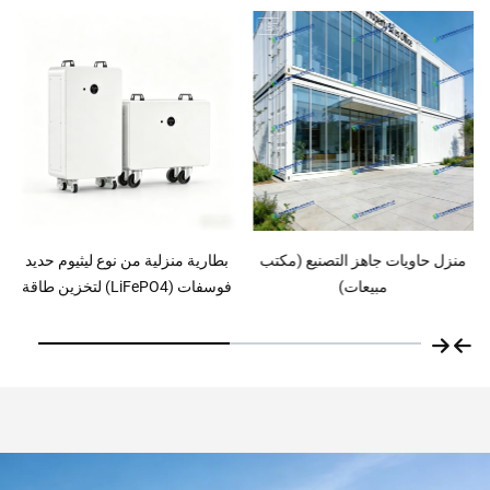
بطارية منزلية من نوع ليثيوم حديد
منزل جاهز فاخر من الحاويات
فوسفات (LiFePO4) لتخزين طاقة
الألواح الشمسية، مزودة بنظام إدارة
البطاريات (BMS) مدمج