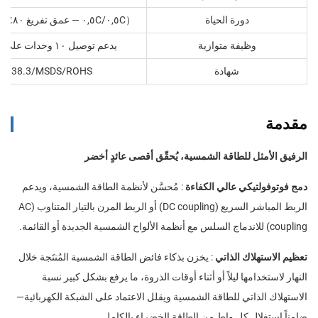
دورة الحياة
٠,٥C‏/٠,٥C — عمق تفريغ ٨٠٪ > ٦٠٠٠ دورة
（
وظيفة متوازية
يدعم توصيل ١٠ وحدات على التوازي
شهادة
UN38.3/MSDS/ROHS
مقدمة
الرفيق الأمثل للطاقة الشمسية، يُحقّق أقصى عائدٍ أخضر
دمج فوتوفولتيكي عالي الكفاءة
: مُحسَّن لأنظمة الطاقة الشمسية، ويدعم
الربط المباشر السريع (DC coupling) أو الربط المرن بالتيار المتناوب (AC
coupling) للاندماج السلس مع أنظمة الألواح الشمسية الجديدة أو القائمة.
تعظيم الاستهلاك الذاتي
: يخزن بذكاء فائض الطاقة الشمسية المُنتَجة خلال
النهار لاستخدامها ليلاً أو أثناء أوقات الذروة، ما يرفع بشكل كبير نسبة
الاستهلاك الذاتي للطاقة الشمسية ويقلل الاعتماد على الشبكة الكهربائية—
ضامناً استغلال كل واط من الطاقة الخضراء بالكامل.