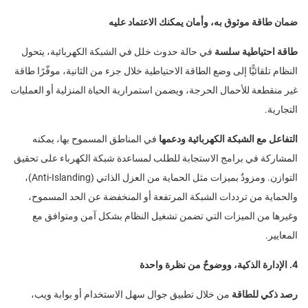
ضمان طاقة موثوق به، وأمان يمكنك الاعتماد عليه
طاقة احتياطية سلسة
في حالة حدوث خلل في الشبكة الكهربائية، يتحول
النظام تلقائيًّا إلى وضع الطاقة الاحتياطية خلال جزء من الثانية، موفّرًا طاقة
غير منقطعة للأحمال الحرجة، ويضمن استمرارية الحياة المنزلية أو العمليات
التجارية.
التفاعل مع الشبكة الكهربائية ودعمها
في المناطق المسموح بها، يمكنه
المشاركة في برامج الاستجابة للطلب لمساعدة شبكة الكهرباء على تحقيق
التوازن. ومزودٌ بميزات مثل الحماية من العزل الذاتي (Anti-Islanding)،
والحماية من ترددات الشبكة المرتفعة أو المنخفضة عن الحد المسموح،
وغيرها من الميزات التي تضمن تشغيل النظام بشكل آمن ومتوافق مع
المعايير.
4. الإدارة الذكية، ووضوحٌ من نظرة واحدة
رصد ذكي للطاقة
من خلال تطبيق جوال سهل الاستخدام أو بوابة ويب،