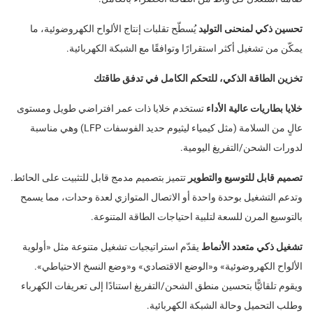
تحسين ذكي لمنحنى التوليد
يُسطّح تقلبات إنتاج الألواح الكهروضوئية، ما
يمكّن من تشغيل أكثر استقرارًا وتوافقًا مع الشبكة الكهربائية.
تخزين الطاقة الذكي، للتحكم الكامل في تدفق طاقتك
خلايا بطاريات عالية الأداء
تستخدم خلايا ذات عمر افتراضي طويل ومستوى
عالٍ من السلامة (مثل كيمياء ليثيوم حديد الفوسفات LFP) وهي مناسبة
لدورات الشحن/التفريغ اليومية.
تصميم قابل للتوسيع والتطوير
تتميز بتصميم مدمج قابل للتثبيت على الحائط.
وتدعم التشغيل بوحدة واحدة أو الاتصال المتوازي لعدة وحدات، مما يسمح
بالتوسيع المرن للسعة لتلبية احتياجات الطاقة المتنوعة.
تشغيل ذكي متعدد الأنماط
يقدّم استراتيجيات تشغيل متنوعة مثل «أولوية
الألواح الكهروضوئية» و«الوضع الاقتصادي» و«وضع النسخ الاحتياطي».
ويقوم تلقائيًّا بتحسين منطق الشحن/التفريغ استنادًا إلى تعريفات الكهرباء
وطلب التحميل وحالة الشبكة الكهربائية.