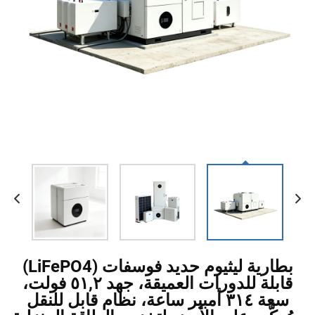
بطارية ليثيوم حديد فوسفات (LiFePO4)
قابلة للدورات العميقة، جهد ٥١,٢ فولت،
سعة ٣١٤ أمبير ساعة، نظام قابل للنقل