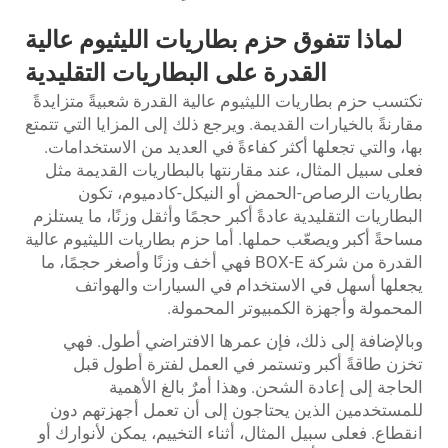
لماذا تتفوق حزم بطاريات الليثيوم عالية
القدرة على البطاريات التقليدية
تكتسب حزم بطاريات الليثيوم عالية القدرة شعبيةً متزايدةً
مقارنةً بالخيارات القديمة. ويرجع ذلك إلى المزايا التي تتمتع
بها، والتي تجعلها أكثر كفاءةً في العديد من الاستخدامات.
فعلى سبيل المثال، عند مقارنتها بالبطاريات القديمة مثل
بطاريات الرصاص-الحمض أو النيكل-كادميوم، تكون
البطاريات التقليدية عادةً أكبر حجمًا وأثقل وزنًا، ما يستلزم
مساحةً أكبر ويصعّب حملها. أما حزم بطاريات الليثيوم عالية
القدرة من شركة BOX-E فهي أخف وزنًا وأصغر حجمًا، ما
يجعلها أسهل في الاستخدام في السيارات والهواتف
المحمولة وأجهزة الكمبيوتر المحمولة.
وبالإضافة إلى ذلك، فإن عمرها الافتراضي أطول. فهي
تخزن طاقةً أكبر وتستمر في العمل لفترة أطول قبل
الحاجة إلى إعادة الشحن. وهذا أمرٌ بالغ الأهمية
للمستخدمين الذين يحتاجون إلى أن تعمل أجهزتهم دون
انقطاع. فعلى سبيل المثال، أثناء التخييم، يمكن لأنوارك أو