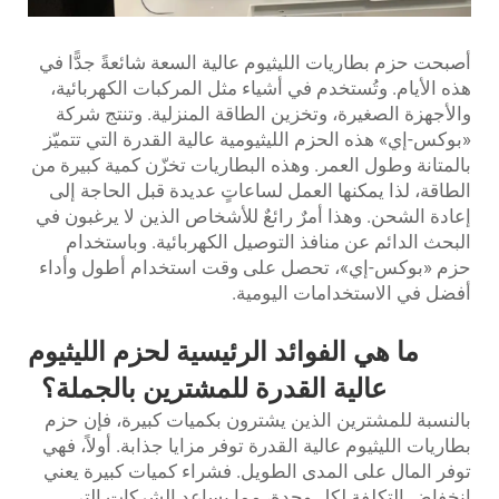
أصبحت حزم بطاريات الليثيوم عالية السعة شائعةً جدًّا في
هذه الأيام. وتُستخدم في أشياء مثل المركبات الكهربائية،
والأجهزة الصغيرة، وتخزين الطاقة المنزلية. وتنتج شركة
«بوكس-إي» هذه الحزم الليثيومية عالية القدرة التي تتميّز
بالمتانة وطول العمر. وهذه البطاريات تخزّن كمية كبيرة من
الطاقة، لذا يمكنها العمل لساعاتٍ عديدة قبل الحاجة إلى
إعادة الشحن. وهذا أمرٌ رائعٌ للأشخاص الذين لا يرغبون في
البحث الدائم عن منافذ التوصيل الكهربائية. وباستخدام
حزم «بوكس-إي»، تحصل على وقت استخدام أطول وأداء
أفضل في الاستخدامات اليومية.
ما هي الفوائد الرئيسية لحزم الليثيوم
عالية القدرة للمشترين بالجملة؟
بالنسبة للمشترين الذين يشترون بكميات كبيرة، فإن حزم
بطاريات الليثيوم عالية القدرة توفر مزايا جذابة. أولاً، فهي
توفر المال على المدى الطويل. فشراء كميات كبيرة يعني
انخفاض التكلفة لكل وحدة، مما يساعد الشركات التي