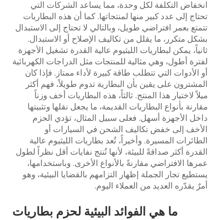
انخفاض التكلفة لكل وحدة، مما يساعد الشركات التي
تحتاج إلى عدد كبير منها لمنتجاتها. كما أن هذه البطاريات
تتمتع بعمر افتراضي طويل، وبالتالي لا تحتاج إلى الاستبدال
بشكل متكرر، ما يقلل من تكاليف الإصلاح أو الاستبدال.
ثانياً، يمكن لبطاريات الليثيوم عالية القدرة تشغيل الأجهزة
لفترة أطول، وهي مثالية للمنتجات مثل الدراجات الكهربائية
أو الأدوات التي تتطلب طاقة كبيرة لأداء ممتاز. فإذا كان
المشترون على يقين بأن البطارية تدوم طويلاً، فهم أكثر
ميلاً لاختيار هذا المنتج. ثالثاً، هذه البطاريات أخف وزناً
مقارنة بأنواع البطاريات القديمة، ما يجعل نقلها وتثبيتها
داخل الأجهزة أسهل. فعلى سبيل المثال، تؤدي الحزم
الأخف إلى خفض تكاليف الشحن في السيارات أو
الطائرات المسيرة. وأخيراً، تُعد بطاريات الليثيوم عالية
القدرة أكثر صداقةً للبيئة، لأنها تُنتج نفايات أقل نظراً لطول
عمرها الافتراضي مقارنةً بالأنواع الأخرى. وباستخدامها،
يستطيع تجار الجملة إظهار التزامهم بالقضايا البيئية، وهو
أمرٌ يقدّره العديد من العملاء اليوم.
ما هي الفوائد البيئية لحزم بطاريات