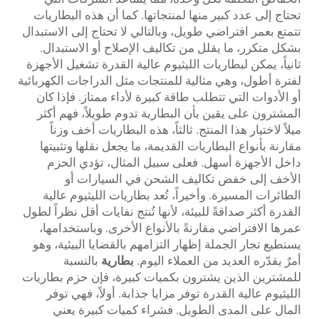
تحتاج إلى عدد كبير منها لمنتجاتها. كما أن هذه البطاريات
تتمتع بعمر افتراضي طويل، وبالتالي لا تحتاج إلى الاستبدال
بشكل متكرر، ما يقلل من تكاليف الإصلاح أو الاستبدال.
ثانياً، يمكن لبطاريات الليثيوم عالية القدرة تشغيل الأجهزة
لفترة أطول، وهي مثالية للمنتجات مثل الدراجات الكهربائية
أو الأدوات التي تتطلب طاقة كبيرة لأداء ممتاز. فإذا كان
المشترون على يقين بأن البطارية تدوم طويلاً، فهم أكثر
ميلاً لاختيار هذا المنتج. ثالثاً، هذه البطاريات أخف وزناً
مقارنة بأنواع البطاريات القديمة، ما يجعل نقلها وتثبيتها
داخل الأجهزة أسهل. فعلى سبيل المثال، تؤدي الحزم
الأخف إلى خفض تكاليف الشحن في السيارات أو
الطائرات المسيرة. وأخيراً، تُعد بطاريات الليثيوم عالية
القدرة أكثر صداقةً للبيئة، لأنها تُنتج نفايات أقل نظراً لطول
عمرها الافتراضي مقارنةً بالأنواع الأخرى. وباستخدامها،
يستطيع تجار الجملة إظهار التزامهم بالقضايا البيئية، وهو
أمرٌ يقدّره العديد من العملاء اليوم.
بطارية
بالنسبة
للمشترين الذين يشترون بكميات كبيرة، فإن حزم بطاريات
الليثيوم عالية القدرة توفر مزايا جذابة. أولاً، فهي توفر
المال على المدى الطويل. فشراء كميات كبيرة يعني