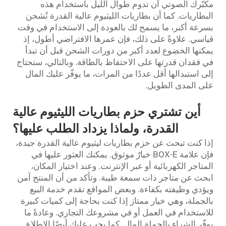
مكبّرك الصوتي أن تدوم طوال الليل باستخدام هذه
البطاريات. كما أن بطاريات الليثيوم عالية القدرة تُشحن
بسرعة أكبر، ما يسمح لك بالعودة إلى الاستخدام في وقت
قياسي. علاوةً على ذلك، فإن عمرها الافتراضي أطول، إذ
يمكنها الخضوع لعدد أكبر من دورات الشحن قبل أن تبدأ
في فقدان قدرتها على الاحتفاظ بالطاقة. وبالتالي، ستحتاج
إلى استبدالها أقل عددًا من المرات، ما يوفّر عليك المال
على المدى الطويل.
أين تشتري حزم بطاريات الليثيوم عالية
القدرة، ولماذا يزداد الطلب عليها؟
إذا كنت تبحث عن حزم بطاريات ليثيوم عالية القدرة جيدة،
فإن علامة BOX-E خيارٌ موثوق. يمكنك العثور عليها في
المتاجر الكهربائية أو عبر الإنترنت. وعند اختيار المكان،
ابحث عن متاجر ذات سمعة طيبة. وتأكد من أن المنتج آمن
ويؤدي وظيفته بكفاءة. وبعض المواقع تقدم خدمة البيع
بالجملة، وهي خيار ممتاز إذا كنت بحاجة إلى كميات كبيرة
للاستخدام في العمل أو في مشروعك التجاري. وعادةً ما
يوفّر الشراء بالجملة المال. كما يجب عليك أيضًا الاطلاع