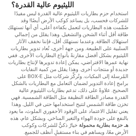
الليثيوم عالية القدرة؟
استخدام حزم بطاريات الليثيوم عالية القدرة ليس مفيدًا
للشركات فحسب، بل يساعد كوكب الأرض أيضًا! وقد
صُمِّمت هذه البطاريات لتعمل بكفاءة أعلى، أي أنها تستهلك
طاقة أقل أثناء الشحن والتشغيل. وهذا يقلل من إجمالي
استهلاك الطاقة. وعندما نستهلك أقل، فإننا نخفف الآثار
السلبية على الطبيعة. ومن جهة أخرى، تُعاد تدوير بطاريات
الليثيوم بشكل أفضل مقارنةً بأنواع البطاريات الأخرى. ففي
نهاية عمرها الافتراضي، يمكن إعادة تدويرها لإنتاج بطاريات
جديدة أو منتجات أخرى. وهذا يقلل من كمية النفايات
المُرسلة إلى المكبات. وتُركِّز شركات مثل BOX-E على
برامج إعادة التدوير لضمان التعامل مع البطاريات بالشكل
الصحيح. علاوةً على ذلك، تدعم بطاريات الليثيوم عالية
القدرة مصادر الطاقة النظيفة مثل الطاقة الشمسية. فهي
تخزن طاقة الشمس لتتيح استخدامها حتى في الليل. وهذا
يعني تقليل الاعتماد على الوقود الأحفوري الملوث، ما يعود
بالنفع على جودة الهواء والتغير المناخي. وبشكل عام، هذه
هـ
حزمة بطارية محمولة
خيارٌ ذكيٌّ للشركات وكوكب
الأرض معًا، ويساهم في بناء مستقبلٍ أنظف للجميع.