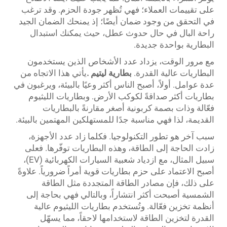
على تقييمات العملاء؛ فهي تُظهر جودة الحزم. وقد ترغب
في التحقق من وجود ضمان أيضًا؛ إذ يمنحك الضمان الجيد
راحة البال في حال حدوث عطل، حيث يمكنك استبدال
البطارية بواحدة جديدة.
مع مرور الوقت، يزداد عدد الأشخاص الذين يستخدمون
البطاريات عالية القدرة.
بطارية ليتيم
.
يأتي هذا الاتجاه من
عدة عوامل. أولاً، أصبح الناس أكثر وعيًا بالبيئة، ويرغبون في
بطاريات أكثر صداقةً لكوكب الأرض. وبطاريات الليثيوم
فعّالة وذات بصمة كربونية أصغر مقارنةً بالبطاريات
القديمة، لذا فهي مناسبة جدًا للمستهلكين المهتمين بالبيئة.
سبب آخر هو تطور التكنولوجيا. فكلما زاد عدد الأجهزة،
زادت الحاجة إلى الطاقة، وهذه البطاريات توفّرها. فعلى
سبيل المثال، مع ازدياد شعبية السيارات الكهربائية (EV)،
أصبح الاعتماد على حزم بطاريات قوية أمراً ضرورياً. علاوةً
على ذلك، فإن مصادر الطاقة المتجددة مثل الطاقة
الشمسية أصبحت أكثر انتشاراً، وبالتالي فهي بحاجة إلى
أنظمة تخزين فعّالة. وتُستخدم بطاريات الليثيوم عالية
القدرة لتخزين الطاقة لاستخدامها لاحقاً، مما يسهّل