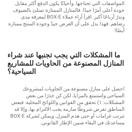
المواصفات التي تحتاجها. وأحيانًا يكون الدفع أكثر مقابل
جودة أعلى أمرًا جيدًا. فالمنازل الممتازة تمتلئ بالضيوف
وتدرّ أرباحًا أكبر. اقرأ آراء عملاء BOX-E لمعرفة مدى
رضاهم. فهذا يدل على أن العرض جيدٌ وجودة المنتج ممتازة
أيضًا!
ما المشكلات التي يجب تجنبها عند شراء
المنازل المصنوعة من الحاويات للمشاريع
السياحية؟
احصل على منازل مصنوعة من الحاويات لمشروعك
السياحي واستمتع بالمزايا، لكن كن حذرًا من بعض
المشكلات: ١) تحقق من القوانين واللوائح المحلية. فبعض
المناطق تفرض شروطًا صارمة يجب الالتزام بها، وإلا قد
تترتب غرامات أو حتى هدم المنزل. ويمكن لشركة BOX-E
مساعدتك في البقاء ضمن الإطار القانوني.