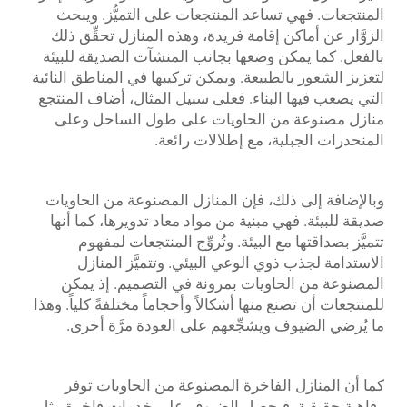
المنتجعات. فهي تساعد المنتجعات على التميُّز. ويبحث
الزوَّار عن أماكن إقامة فريدة، وهذه المنازل تحقِّق ذلك
بالفعل. كما يمكن وضعها بجانب المنشآت الصديقة للبيئة
لتعزيز الشعور بالطبيعة. ويمكن تركيبها في المناطق النائية
التي يصعب فيها البناء. فعلى سبيل المثال، أضاف المنتجع
منازل مصنوعة من الحاويات على طول الساحل وعلى
المنحدرات الجبلية، مع إطلالات رائعة.
وبالإضافة إلى ذلك، فإن المنازل المصنوعة من الحاويات
صديقة للبيئة. فهي مبنية من مواد معاد تدويرها، كما أنها
تتميَّز بصداقتها مع البيئة. وتُروِّج المنتجعات لمفهوم
الاستدامة لجذب ذوي الوعي البيئي. وتتميَّز المنازل
المصنوعة من الحاويات بمرونة في التصميم. إذ يمكن
للمنتجعات أن تصنع منها أشكالاً وأحجاماً مختلفةً كلياً. وهذا
ما يُرضي الضيوف ويشجِّعهم على العودة مرَّة أخرى.
كما أن المنازل الفاخرة المصنوعة من الحاويات توفر
رفاهية حقيقية. فيحصل الضيوف على خدمات فاخرة مثل