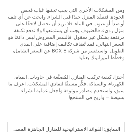
ومن المشكلات الأخرى التي يجب تجنبها غياب فحص
الجودة. فتفقّد المنزل جيدًا قبل الشراء. وابحث عن أي تلف
أو صدأ أو عيوب في البناء. فلا تريد أن تحصل لاحقًا على
منزل رديء. فالضيوف يجب أن يستمتعوا! ولا تدفع تكلفة
مرتفعة بشكل غير معقول. فالسعر المعروض ليس دائمًا هو
السعر النهائي، فقد تُضاف تكاليف إضافية على المدى
الطويل. واستفسر من شركة BOX-E عن السعر الشامل،
وخطّط لميزانيتك بعناية.
أخيرًا، كيفية تركيب المنازل المُصنَّعة في حاويات. المياه،
الكهرباء، والسباكة. فكِّر مسبقًا لتفادي المشكلات. اعرف ما
سبق، واستخدم مصادر موثوقة واجعل عملية الشراء
بسيطة — واربح في المنتجع!
السابق:
الفوائد الاستراتيجية للمنازل الجاهزة المصنوعة من الحاويات في المشاريع الحضرية