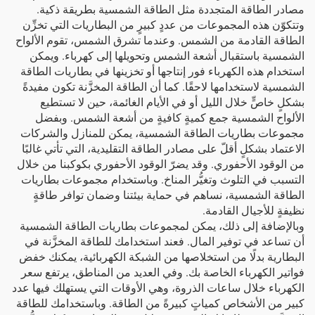
مصادر الطاقة المتجددة مثل الطاقة الشمسية بطريقة ذكية.
وتتكوّن هذه المجموعات من عددٍ كبيرٍ من البطاريات التي تخزِّن
الطاقة القادمة من الشمس. وعندما تشرق الشمس، تقوم الألواح
الشمسية باستقبال أشعة الشمس وتحويلها إلى كهرباء. ويمكن
استخدام هذه الكهرباء فور إنتاجها أو تخزينها في بطاريات الطاقة
الشمسية لاستخدامها لاحقًا. كما أن الطاقة المخزَّنة تكون مفيدةً
بشكلٍ خاصٍّ خلال الليل أو في الأيام الغائمة، حين لا تستطيع
الألواح الشمسية جمع كميةٍ كافيةٍ من أشعة الشمس. وبفضل
مجموعات بطاريات الطاقة الشمسية، يمكن للمنازل والشركات
الاعتماد بشكلٍ أقلّ على مصادر الطاقة التقليدية، التي تأتي غالبًا
من الوقود الأحفوري. وقد يضرّ الوقود الأحفوري بكوكبنا من خلال
التسبب في التلوث وتغيُّر المناخ. وباستخدام مجموعات بطاريات
الطاقة الشمسية، نساهم في حماية بيئتنا وضمان توافر طاقةٍ
نظيفةٍ للأجيال القادمة.
وبالإضافة إلى ذلك، يمكن لمجموعات بطاريات الطاقة الشمسية
أن تساعد في توفير المال. فعند استخدامك للطاقة المخزَّنة في
البطارية بدلًا من استخلاصها من الشبكة الكهربائية، يمكنك خفض
فواتير الكهرباء الخاصة بك. وفي العديد من المناطق، يرتفع سعر
الكهرباء خلال ساعات الذروة، وهي الأوقات التي يستهلك فيها عدد
كبير من الأشخاص كمياتٍ كبيرةً من الطاقة. وباستخدامك للطاقة