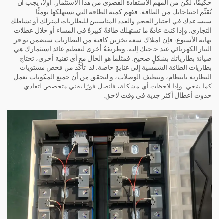
حكيمًا، لكن من المهم الاستفادة القصوى من هذا الاستثمار. أولاً، يجب أن
تُقيِّم احتياجاتك من الطاقة. ففهم كمية الطاقة التي تستهلكها يوميًّا
سيساعدك في اختيار الحجم والعدد المناسبين للبطاريات لمنزلك أو نشاطك
التجاري. وإذا كنتَ عادةً ما تستهلك طاقةً كبيرةً في المساء أو خلال عطلات
نهاية الأسبوع، فإن امتلاك سعة تخزين كافية من البطاريات سيضمن توافر
التيار الكهربائي عند حاجتك إليه. وطريقةٌ أخرى لتعظيم عائد استثمارك هي
صيانة بطارياتك بشكلٍ صحيح. فمثلما هو الحال مع أي تقنية أخرى، تحتاج
بطاريات الطاقة الشمسية إلى عنايةٍ خاصة. لذا تأكَّد من فحص مستويات
البطارية بانتظام، وتنظيف الوصلات، والتحقق من أن جميع المكونات تعمل
كما ينبغي. وإذا لاحظت أي مشكلة، فاتصل فورًا بفني متخصص لتفادي
حدوث أعطال أكثر جدية في وقت لاحق.