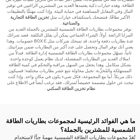
الطاقة. وهذه خيارات ذكية يعتمدها العديد من المشترين الراغبين في توفير
المال وفي المقابل المساهمة في حماية البيئة. وإذا كنت مهتمًّا بالتطبيقات
الأكبر نطاقًا، فننصحك باستكشاف خيارات مثل
تخزين الطاقة التجارية
والصناعية
.
توفر مجموعات بطاريات الطاقة الشمسية للمشترين بالجملة العديد من
المزايا الرائعة. أولاً، الشراء الجماعي يمكن أن يقلل التكلفة. فعند شرائك
عدة بطاريات دفعة واحدة، قد تمنحك شركات مثل BOX-E خصومات. وهذا
يعني أنك توفر المال وتحصل على عدد أكبر من البطاريات ضمن ميزانيتك.
ثانياً، تسهّل مجموعات بطاريات الطاقة الشمسية إدارة الطاقة. فبدلاً من
امتلاك العديد من البطاريات المنفصلة، لديك نظام يعمل كوحدة واحدة
بشكل متكامل. وهذا يجعل من السهل مراقبة والتحكم في كمية الطاقة
المستهلكة والمُخزَّنة. تخيل محاولة تتبع عشر بطاريات مختلفة؛ فسيكون
ذلك مربكاً. أما مع المجموعة، فكل شيء يكون في مكان واحد. وإذا كنت
تبحث عن حلول مصممة خصيصاً لمنزلك، فقد ترغب أيضاً في الاطلاع على
نظام تخزين الطاقة السكني
.
ما هي الفوائد الرئيسية لمجموعات بطاريات الطاقة
الشمسية للمشترين بالجملة؟
تُعَدّ مجموعات بطاريات الطاقة الشمسية مهمةً جدًّا لاستخدام