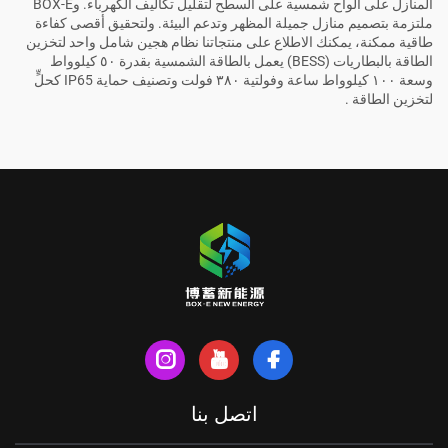
المنازل على ألواح شمسية على السطح لتقليل تكاليف الكهرباء. وBOX-E
ملتزمة بتصميم منازل جميلة المظهر وتدعم البيئة. ولتحقيق أقصى كفاءة
طاقية ممكنة، يمكنك الاطلاع على منتجاتنا
نظام هجين شامل واحد لتخزين
الطاقة بالبطاريات (BESS) يعمل بالطاقة الشمسية بقدرة ٥٠ كيلوواط
وسعة ١٠٠ كيلوواط ساعة وفولتية ٣٨٠ فولت وتصنيف حماية IP65 كحلٍّ
لتخزين الطاقة
.
اتصل بنا