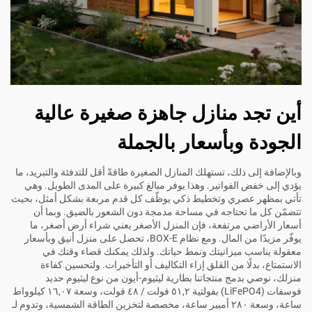
أين تجد منازل جاهزة صغيرة عالية
الجودة وبأسعار بالجملة
وبالإضافة إلى ذلك، تستهلك المنازل الصغيرة طاقةً أقل للتدفئة والتبريد، ما
يؤدي إلى خفض الفواتير. وهذا يوفر مبالغ كبيرة على المدى الطويل. وهي
تأتي بمظهر عصري وتخطيط ذكي يوظّف كل قدم مربعة بشكل أمثل، بحيث
تتضمّن كل ما تحتاجه في مساحة مدمجة دون الشعور بالضيق. وبما أن
أسعار الأراضي مرتفعة، فإن المنزل الأصغر يعني شراء أرض أصغر، ما
يوفّر مزيدًا من المال. ومع نظام BOX-E، تحصل على منزل أنيق وبأسعار
معقولة يناسب ميزانيتك ونمط حياتك. ولذلك يمكنك قضاء وقتك في
الاستمتاع، بدلًا من القلق إزاء التكاليف أو التأخيرات. ولتحسين كفاءة
منزلك، نوصي بدمج منتجاتنا
بطارية ليثيوم-أيون من نوع ليثيوم حديد
فوسفات (LiFePO4) بفولتية ٥١,٢ فولت / ٤٨ فولت، وسعة ١٦,٠٧ كيلوواط
ساعة، وسعة ٢٨٠ أمبير ساعة، مخصصة لتخزين الطاقة الشمسية، وتدوم لـ