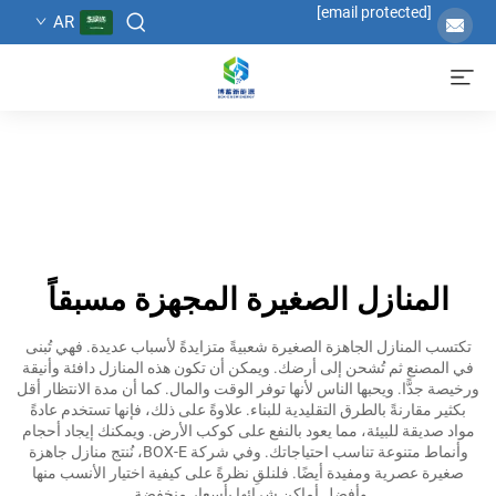
[email protected]
AR
المنازل الصغيرة المجهزة مسبقاً
تكتسب المنازل الجاهزة الصغيرة شعبيةً متزايدةً لأسباب عديدة. فهي تُبنى
في المصنع ثم تُشحن إلى أرضك. ويمكن أن تكون هذه المنازل دافئة وأنيقة
ورخيصة جدًّا. ويحبها الناس لأنها توفر الوقت والمال. كما أن مدة الانتظار أقل
بكثير مقارنةً بالطرق التقليدية للبناء. علاوةً على ذلك، فإنها تستخدم عادةً
مواد صديقة للبيئة، مما يعود بالنفع على كوكب الأرض. ويمكنك إيجاد أحجام
وأنماط متنوعة تناسب احتياجاتك. وفي شركة BOX-E، نُنتج منازل جاهزة
صغيرة عصرية ومفيدة أيضًا. فلنلقِ نظرةً على كيفية اختيار الأنسب منها
وأفضل أماكن شرائها بأسعار منخفضة.