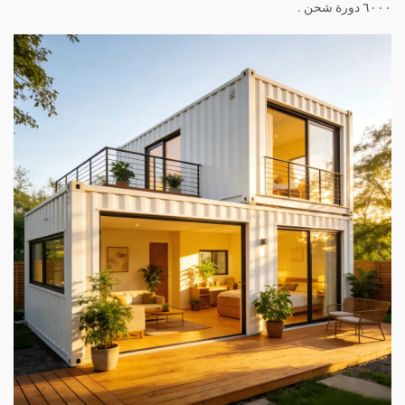
٦٠٠٠ دورة شحن
.