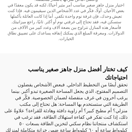
اختيار منزل جاهز صغير مناسب أمر مثير أحيانًا، لكنه قد يكون معقدًا في
بعض الأحيان. أولًا، فكّر في عدد الأشخاص الذين سيقيمون فيه. فإذا كنت
تعيش وحدك، فإن غرفة نوم واحدة تكفي. أما إذا كانت العائلة بأكملها
ستسكن فيه، فقد تحتاج إلى غرفتي نوم أو أكثر. ثانيًا، راجع ميزانيتك.
فأسعار هذه المنازل تتراوح بين بضعة آلاف وعدد كبير من الآلاف من
الدولارات. ومعرفة المبلغ الذي يمكنك إنفاقه يساعدك على تضييق نطاق
الخيارات.
كيف تختار أفضل منزل جاهز صغير يناسب
احتياجاتك
تحقق أيضًا من التخطيط الداخلي. فبعض الأشخاص يفضلون
التصميم المفتوح، الذي يجعل المساحة الصغيرة تبدو أكبر. بينما
يرغب آخرون في غرف منفصلة لضمان الخصوصية. فكّر في
الطريقة التي ستستخدم بها المساحة: هل تحتاج إلى مكتب
منزلي؟ أم مطبخ كبير؟ أم زاوية دافئة وهادئة للقراءة؟ علاوةً على
ذلك، إذا كنت تفكر في كفاءة استهلاك الطاقة، فقد ترغب في
استكشاف منتجاتنا
نظام سكني لتخزين الطاقة بسعات ٥٠
كيلوواط ساعة أو ٦٠ كيلوواط ساعة ضمن خزانة متكاملة
لمنزلك