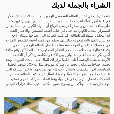
الشراء بالجملة لديك
عندما ترغب في اختيار النظام الشمسي الهجين المناسب لاحتياجاتك، فكّر
في عدة أمور. أولاً، اعرف ما المقصود بالنظام الشمسي الهجين: فهو يعتمد
على طاقة الشمس ومصدرٍ آخر مثل الرياح أو المولد الكهربائي، مما يضمن
استمرار التغذية الكهربائية حتى في غياب أشعة الشمس. وللاختيار الجيد،
ابدأ بتحليل استهلاكك للطاقة: كم كمية الطاقة التي تحتاجها يوميًا؟ راجع
فواتيرك الكهربائية لمعرفة ذلك. ثم، تحقق من كمية أشعة الشمس المتاحة
في موقعك؛ فإذا كان الموقع مشمسًا جيدًا، فإن النظام الهجين سيعمل
بكفاءة عالية. بعد ذلك، حدد حجم النظام المطلوب: فالنظام الأكبر يُنتج طاقة
أكثر، لكن تكلفته أعلى، لذا وازن بين الأداء والتكلفة. وتذكّر أن التكلفة
الأولية للأنظمة الهجينة أعلى، لكنها توفر لك المال على المدى الطويل. وبعد
تحديد احتياجاتك بدقة، ابحث عن شركة موثوقة مثل BOX-E لتوفير الحلول
المناسبة. اقرأ التقييمات واسأل الأصدقاء عن نصائحهم. واختر الشركة التي
تقدّم خدمةً ممتازة وضمانًا قويًّا. وأخيرًا، اسأل عن تركيب النظام: فبعض
الشركات تشمل التركيب في عرضها، بينما تتطلب شركات أخرى توظيف
جهة خارجية لذلك. وتأكد من وضوح جميع التكاليف قبل اتخاذ قرارك النهائي.