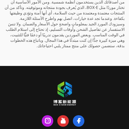
من أصدقائك الذين يستخدمون أنظمة شمسية. ومن الأمور الأساسية أن
تختار موردًا مثل BOX-E، الذي يُعرف بجودة منتجاته وموثوقيته. وتأكد من أن
المنتجات معتمدة ومعتمدة من حيث السلامة، أي أنها آمنة وتؤدي وظيفتها
بكفاءة. وعندما تجد عدة خيارات، اتصل بهم واطرح الأسئلة اللازمة.
وسيزودك المورد الجيد بمعلوماتٍ واضحةٍ حول الأسعار والضمان. ولا تنسَ
الاستفسار عن تفاصيل الشحن وأوقات التسليم، إذ تحتاج إلى استلام الطلب
في الوقت المناسب. وبعض الموردين يقدمون تدريبًا أو دعمًا فنيًّا للتثبيت،
وهي ميزة كبيرة جدًّا إن كنت مبتدئًا في هذا المجال. وباتباع هذه الخطوات
بدقة، ستضمن حصولك على منتج ممتاز يلبي احتياجاتك.