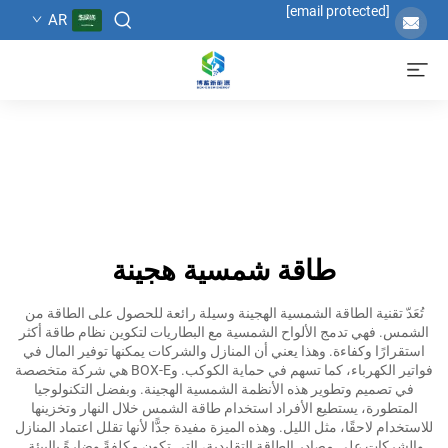
[email protected]
AR
طاقة شمسية هجينة
تُعَدّ تقنية الطاقة الشمسية الهجينة وسيلة رائعة للحصول على الطاقة من
الشمس. فهي تدمج الألواح الشمسية مع البطاريات لتكوين نظام طاقة أكثر
استقرارًا وكفاءة. وهذا يعني أن المنازل والشركات يمكنها توفير المال في
فواتير الكهرباء، كما تسهم في حماية الكوكب. وBOX-E هي شركة متخصصة
في تصميم وتطوير هذه الأنظمة الشمسية الهجينة. وبفضل التكنولوجيا
المتطورة، يستطيع الأفراد استخدام طاقة الشمس خلال النهار وتخزينها
للاستخدام لاحقًا، مثل الليل. وهذه الميزة مفيدة جدًّا لأنها تقلل اعتماد المنازل
والشركات على مصادر الطاقة التقليدية، التي تكون مكلفةً وضارةً بالبيئة.