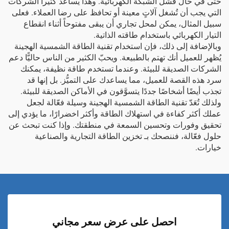
حتى في حال فشل الشبكة الكهربائية. وهذا يساعد كثيراً الشركات
التي يجب أن تُشغل آلاتٍ معينة أو تحافظ على رضا العملاء. فعلى
سبيل المثال، يمكن لمحل تجاري أن يبقى مفتوحاً أثناء انقطاع
التيار الكهربائي باستخدام طاقته الذاتية.
وبالإضافة إلى ذلك، فإن استخدام تقنية الطاقة الشمسية الهجينة
يُظهر للعميل أنك تهتم بالطبيعة. ويحبّ الكثير من الناس حاليًّا دعم
الشركات الصديقة للبيئة. وعندما تستخدم طاقة نظيفة، يمكنك
سرد هذه القصة للعميل، مما يساعدك على التميُّز. بل إنها قد
تجذب أيضًا أشخاصًا جددًا يتسوَّقون في الأماكن الصديقة للبيئة.
ولذلك تُعَدّ تقنية الطاقة الشمسية الهجينة وسيلة فعّالة لجعل
عملك أكثر كفاءة في استهلاك الطاقة وأكثر اخضرارًا، ما يؤدي إلى
تحقيق وفورات وتحسين السمعة في منطقتك. وإذا كنت تبحث عن
حلول فعّالة، فننصحك بـ
تخزين الطاقة التجارية والصناعية
خيارات.
احصل على عرض سعر مجاني