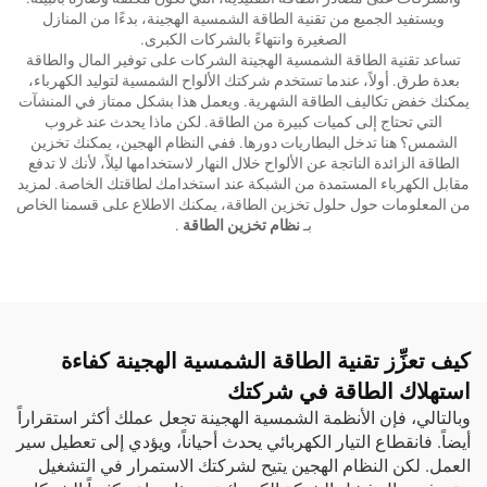
ويستفيد الجميع من تقنية الطاقة الشمسية الهجينة، بدءًا من المنازل
الصغيرة وانتهاءً بالشركات الكبرى.
تساعد تقنية الطاقة الشمسية الهجينة الشركات على توفير المال والطاقة
بعدة طرق. أولاً، عندما تستخدم شركتك الألواح الشمسية لتوليد الكهرباء،
يمكنك خفض تكاليف الطاقة الشهرية. ويعمل هذا بشكل ممتاز في المنشآت
التي تحتاج إلى كميات كبيرة من الطاقة. لكن ماذا يحدث عند غروب
الشمس؟ هنا تدخل البطاريات دورها. ففي النظام الهجين، يمكنك تخزين
الطاقة الزائدة الناتجة عن الألواح خلال النهار لاستخدامها ليلاً، لأنك لا تدفع
مقابل الكهرباء المستمدة من الشبكة عند استخدامك لطاقتك الخاصة. لمزيد
من المعلومات حول حلول تخزين الطاقة، يمكنك الاطلاع على قسمنا الخاص
بـ
نظام تخزين الطاقة
.
كيف تعزِّز تقنية الطاقة الشمسية الهجينة كفاءة
استهلاك الطاقة في شركتك
وبالتالي، فإن الأنظمة الشمسية الهجينة تجعل عملك أكثر استقراراً
أيضاً. فانقطاع التيار الكهربائي يحدث أحياناً، ويؤدي إلى تعطيل سير
العمل. لكن النظام الهجين يتيح لشركتك الاستمرار في التشغيل