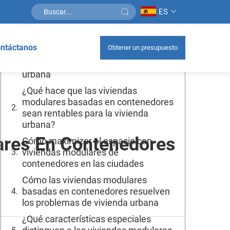
ES
Tabla de contenidos
ntáctanos
Obtener un presupuesto
Cómo las viviendas modulares de
contenedores transforman la vida
urbana
¿Qué hace que las viviendas
modulares basadas en contenedores
sean rentables para la vivienda
urbana?
ares En Contenedores
Cómo maximizar el espacio con
viviendas modulares de
contenedores en las ciudades
Cómo las viviendas modulares
basadas en contenedores resuelven
los problemas de vivienda urbana
¿Qué características especiales