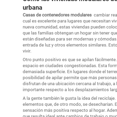
urbana
Casas de contenedores modulares
cambiar rea
cual es excelente para lugares que necesitan vi
nueva comunidad, estas viviendas pueden coloc
que las familias obtengan un hogar sin tener q
están diseñadas para ser modernas y cómodas. 
entrada de luz y otros elementos similares. Es
vivir.
Otro punto positivo es que se apilan fácilmente
espacio en ciudades congestionadas. Esta forma 
demasiada superficie. En lugares donde el terr
posibilidad de apilar permite que más personas
disfrutan de una ubicación cercana al trabajo, 
importante respecto a los desplazamientos larg
A la gente también le gusta la idea del reciclaje
elementos que, de otro modo, se desecharían. E
sensación más positiva respecto al hogar. Ademá
que resulta ideal ante cambios de trabajo o mu