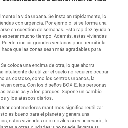
lmente la vida urbana. Se instalan rápidamente, lo
viendas con urgencia. Por ejemplo, si se forma una
arse en cuestión de semanas. Esta rapidez ayuda a
ue esperar mucho tiempo. Además, estas viviendas
Pueden incluir grandes ventanas para permitir la
to hace que las zonas sean más agradables para
. Se coloca una encima de otra, lo que ahorra
inteligente de utilizar el suelo no requiere ocupar
eno es costoso, como los centros urbanos, la
 vivan cerca. Con los diseños BOX-E, las personas
a las escuelas y a los parques. Supone un cambio
os y los atascos diarios.
. Usar contenedores marítimos significa reutilizar
sto es bueno para el planeta y genera una
s, estas viviendas son móviles si es necesario, lo
danzas a otras ciudades: uno puede llevarse su