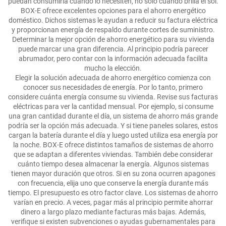
puedan consumirla cuando lo necesiten, no solo cuando brilla el sol.
BOX-E ofrece excelentes opciones para el ahorro energético
doméstico. Dichos sistemas le ayudan a reducir su factura eléctrica
y proporcionan energía de respaldo durante cortes de suministro.
Determinar la mejor opción de ahorro energético para su vivienda
puede marcar una gran diferencia. Al principio podría parecer
abrumador, pero contar con la información adecuada facilita
mucho la elección.
Elegir la solución adecuada de ahorro energético comienza con
conocer sus necesidades de energía. Por lo tanto, primero
considere cuánta energía consume su vivienda. Revise sus facturas
eléctricas para ver la cantidad mensual. Por ejemplo, si consume
una gran cantidad durante el día, un sistema de ahorro más grande
podría ser la opción más adecuada. Y si tiene paneles solares, estos
cargan la batería durante el día y luego usted utiliza esa energía por
la noche. BOX-E ofrece distintos tamaños de sistemas de ahorro
que se adaptan a diferentes viviendas. También debe considerar
cuánto tiempo desea almacenar la energía. Algunos sistemas
tienen mayor duración que otros. Si en su zona ocurren apagones
con frecuencia, elija uno que conserve la energía durante más
tiempo. El presupuesto es otro factor clave. Los sistemas de ahorro
varían en precio. A veces, pagar más al principio permite ahorrar
dinero a largo plazo mediante facturas más bajas. Además,
verifique si existen subvenciones o ayudas gubernamentales para