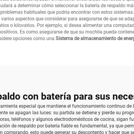
ayudará a determinar cómo seleccionar la batería de respaldo m
problemas habituales que podría encontrar con estos sistemas.
y varios aspectos que considerar para asegurarse de que se adap
tios o kilovatios. Por ejemplo, si desea alimentar una computad
ispositivos. Es como asegurarse de que su mochila pueda contener
nsidere opciones como una
Sistema de almacenamiento de ener
paldo con batería para sus nec
ramienta especial que mantiene el funcionamiento continuo de l
nte se apagan las luces: su partida se detiene y pierde su prog
ras, teléfonos y algunos electrodomésticos de cocina, sigan fu
ión de respaldo por batería fiable es fundamental, ya que permi
tán comprando, esto puede generar su descontento y hacer que s